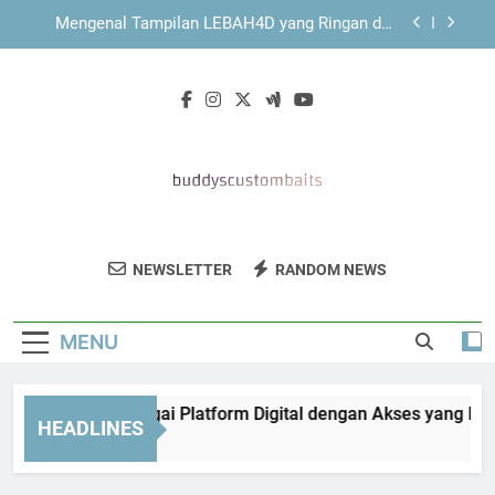
Skip
Mengenal Sistem Navigasi KAYA787 yang
to
Sederhana dan Terarah
content
KAYA787 dengan Struktur Navigasi yang
Mendukung Kenyamanan Pengguna
EDWINSLOT sebagai Platform Digital dengan
Akses yang Lebih Terarah
Mengenal Tampilan LEBAH4D yang Ringan dan
Mudah Dipahami
Mengenal Sistem Navigasi KAYA787 yang
Sederhana dan Terarah
Buddy's Custom
Dapatkan Umpan Ikan Dan Aksesori
KAYA787 dengan Struktur Navigasi yang
NEWSLETTER
RANDOM NEWS
Baits
Mendukung Kenyamanan Pengguna
Memancing Terbaik Di Buddy’s Custom
Baits. Untuk Hasil Memancing Yang
MENU
Maksimal.
WINSLOT sebagai Platform Digital dengan Akses yang Lebih T
HEADLINES
eeks Ago