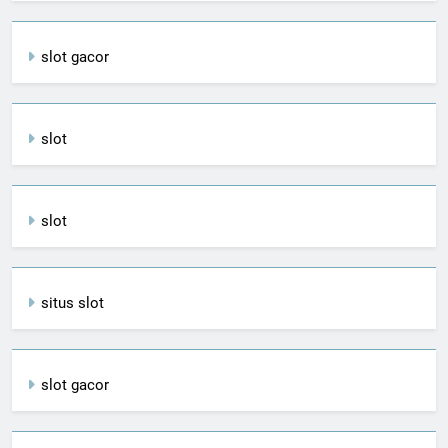
slot gacor
slot
slot
situs slot
slot gacor