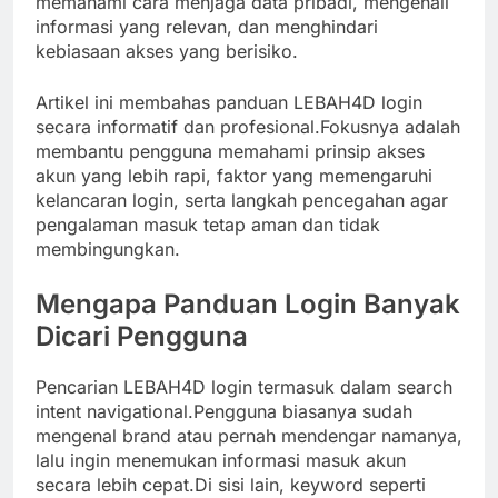
memahami cara menjaga data pribadi, mengenali
informasi yang relevan, dan menghindari
kebiasaan akses yang berisiko.
Artikel ini membahas panduan LEBAH4D login
secara informatif dan profesional.Fokusnya adalah
membantu pengguna memahami prinsip akses
akun yang lebih rapi, faktor yang memengaruhi
kelancaran login, serta langkah pencegahan agar
pengalaman masuk tetap aman dan tidak
membingungkan.
Mengapa Panduan Login Banyak
Dicari Pengguna
Pencarian LEBAH4D login termasuk dalam search
intent navigational.Pengguna biasanya sudah
mengenal brand atau pernah mendengar namanya,
lalu ingin menemukan informasi masuk akun
secara lebih cepat.Di sisi lain, keyword seperti