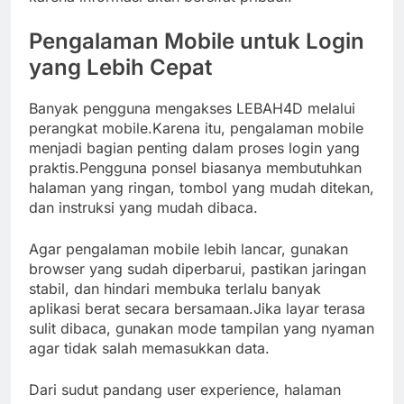
Pengalaman Mobile untuk Login
yang Lebih Cepat
Banyak pengguna mengakses LEBAH4D melalui
perangkat mobile.Karena itu, pengalaman mobile
menjadi bagian penting dalam proses login yang
praktis.Pengguna ponsel biasanya membutuhkan
halaman yang ringan, tombol yang mudah ditekan,
dan instruksi yang mudah dibaca.
Agar pengalaman mobile lebih lancar, gunakan
browser yang sudah diperbarui, pastikan jaringan
stabil, dan hindari membuka terlalu banyak
aplikasi berat secara bersamaan.Jika layar terasa
sulit dibaca, gunakan mode tampilan yang nyaman
agar tidak salah memasukkan data.
Dari sudut pandang user experience, halaman