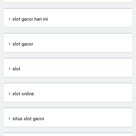
slot gacor hari ini
slot gacor
slot
slot online
situs slot gacor