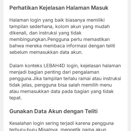
Perhatikan Kejelasan Halaman Masuk
Halaman login yang baik biasanya memiliki
tampilan sederhana, kolom akun yang mudah
dikenali, dan instruksi yang tidak
membingungkan.Pengguna perlu memastikan
bahwa mereka membaca informasi dengan teliti
sebelum memasukkan data akun.
Dalam konteks LEBAH4D login, kejelasan halaman
menjadi bagian penting dari pengalaman
pengguna.Jika tampilan terlalu ramai atau instruksi
tidak jelas, pengguna bisa salah memilih menu
atau memasukkan data pada bagian yang tidak
tepat.
Gunakan Data Akun dengan Teliti
Kesalahan login sering terjadi karena pengguna
terburu-buru.Misalnya, mengetik nama akun