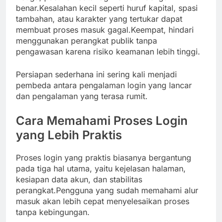
benar.Kesalahan kecil seperti huruf kapital, spasi
tambahan, atau karakter yang tertukar dapat
membuat proses masuk gagal.Keempat, hindari
menggunakan perangkat publik tanpa
pengawasan karena risiko keamanan lebih tinggi.
Persiapan sederhana ini sering kali menjadi
pembeda antara pengalaman login yang lancar
dan pengalaman yang terasa rumit.
Cara Memahami Proses Login
yang Lebih Praktis
Proses login yang praktis biasanya bergantung
pada tiga hal utama, yaitu kejelasan halaman,
kesiapan data akun, dan stabilitas
perangkat.Pengguna yang sudah memahami alur
masuk akan lebih cepat menyelesaikan proses
tanpa kebingungan.