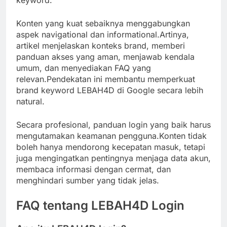
Konten yang kuat sebaiknya menggabungkan
aspek navigational dan informational.Artinya,
artikel menjelaskan konteks brand, memberi
panduan akses yang aman, menjawab kendala
umum, dan menyediakan FAQ yang
relevan.Pendekatan ini membantu memperkuat
brand keyword LEBAH4D di Google secara lebih
natural.
Secara profesional, panduan login yang baik harus
mengutamakan keamanan pengguna.Konten tidak
boleh hanya mendorong kecepatan masuk, tetapi
juga mengingatkan pentingnya menjaga data akun,
membaca informasi dengan cermat, dan
menghindari sumber yang tidak jelas.
FAQ tentang LEBAH4D Login