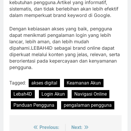
kebutuhan pengguna.Artikel yang informatif,
sistematis, dan tidak berlebihan akan lebih efektif
dalam memperkuat brand keyword di Google.
Dengan kebiasaan akses yang baik, pengguna
dapat menikmati pengalaman login yang lebih
lancar, lebih aman, dan lebih mudah
dipahami.LEBAH4D sebagai brand online dapat
diperkuat melalui konten yang jelas, relevan, serta
berorientasi pada kepercayaan dan kenyamanan
pengguna.
Tagged:
akses digital
Keamanan Akun
Lebah4D
Login Akun
Navigasi Online
Panduan Pengguna
pengalaman pengguna
Previous:
Next:
Post