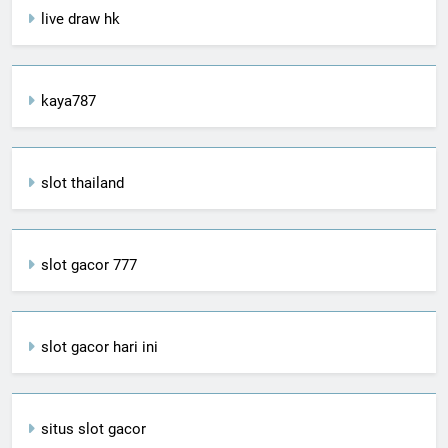
live draw hk
kaya787
slot thailand
slot gacor 777
slot gacor hari ini
situs slot gacor