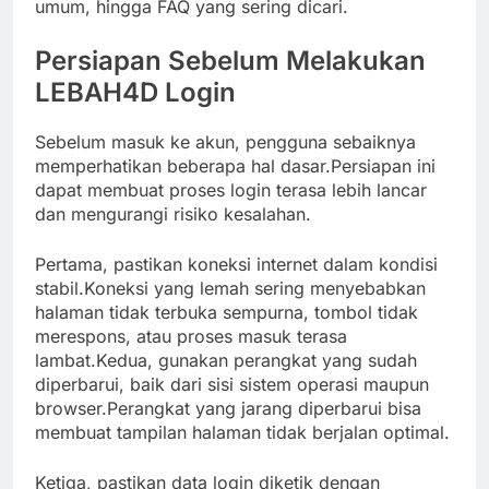
umum, hingga FAQ yang sering dicari.
Persiapan Sebelum Melakukan
LEBAH4D Login
Sebelum masuk ke akun, pengguna sebaiknya
memperhatikan beberapa hal dasar.Persiapan ini
dapat membuat proses login terasa lebih lancar
dan mengurangi risiko kesalahan.
Pertama, pastikan koneksi internet dalam kondisi
stabil.Koneksi yang lemah sering menyebabkan
halaman tidak terbuka sempurna, tombol tidak
merespons, atau proses masuk terasa
lambat.Kedua, gunakan perangkat yang sudah
diperbarui, baik dari sisi sistem operasi maupun
browser.Perangkat yang jarang diperbarui bisa
membuat tampilan halaman tidak berjalan optimal.
Ketiga, pastikan data login diketik dengan