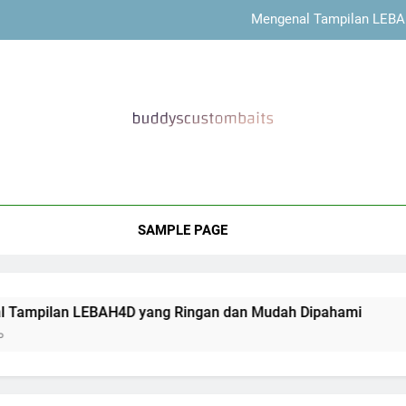
Mengenal Tampilan LEBA
Mengenal Sistem Navigasi
KAYA787 dengan Struktur Navigasi 
EDWINSLOT sebagai Platform Dig
dy's Custom Baits
Mengenal Tampilan LEBA
Umpan Ikan Dan Aksesori Memancing Terbaik Di Buddy’s Custo
Mengenal Sistem Navigasi
SAMPLE PAGE
KAYA787 dengan Struktur Navigasi 
LEBAH4D yang Ringan dan Mudah Dipahami
Mengenal S
2 Weeks Ago