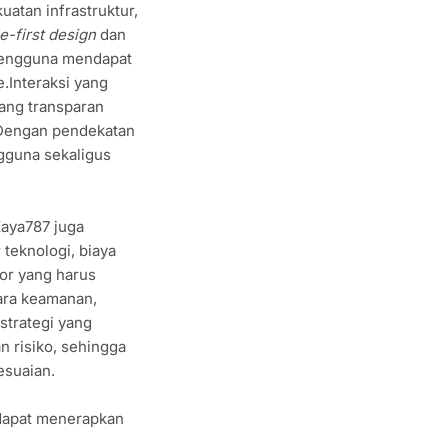
uatan infrastruktur,
e-first design
dan
pengguna mendapat
.Interaksi yang
ang transparan
.Dengan pendekatan
gguna sekaligus
Kaya787 juga
teknologi, biaya
tor yang harus
tara keamanan,
trategi yang
 risiko, sehingga
esuaian.
 dapat menerapkan