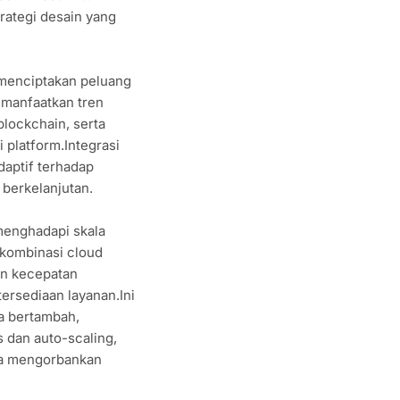
trategi desain yang
 menciptakan peluang
emanfaatkan tren
 blockchain, serta
 platform.Integrasi
daptif terhadap
berkelanjutan.
 menghadapi skala
kombinasi cloud
n kecepatan
ersediaan layanan.Ini
a bertambah,
 dan auto-scaling,
pa mengorbankan