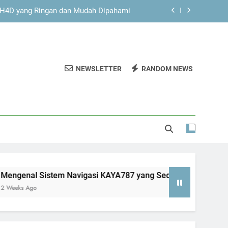
H4D yang Ringan dan Mudah Dipahami
 KAYA787 yang Sederhana dan Terarah
yang Mendukung Kenyamanan Pengguna
NEWSLETTER
RANDOM NEWS
ital dengan Akses yang Lebih Terarah
H4D yang Ringan dan Mudah Dipahami
m Baits. Untuk Hasil Memancing Yang Maksimal.
 KAYA787 yang Sederhana dan Terarah
yang Mendukung Kenyamanan Pengguna
istem Navigasi KAYA787 yang Sederhana dan Terarah
K
3