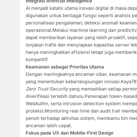
Integrasi Artificial Intelligence
AI menjadi katalis utama inovasi digital di masa dep
digunakan untuk berbagai fungsi seperti analisis p
personalisasi pengalaman, deteksi anomali keaman
operasional.Melalui machine learning dan predictiv
dapat memberikan layanan yang lebih proaktif, sep
lonjakan trafik dan menyiapkan kapasitas server lebi
hanya meningkatkan efisiensi tetapi juga memberi
kompetitif.
Keamanan sebagai Prioritas Utama
Dengan meningkatnya ancaman siber, keamanan men
yang menentukan keberlangsungan inovasi.Kaya7
Zero Trust Security
yang memastikan setiap permin
diverifikasi terlebih dahulu.Penerapan token-based
WebAuthn, serta intrusion detection system mempe
proteksi.Monitoring real-time dan audit trail member
penuh terhadap aktivitas sistem, membantu tim me
ancaman lebih cepat.
Fokus pada UX dan Mobile-First Design