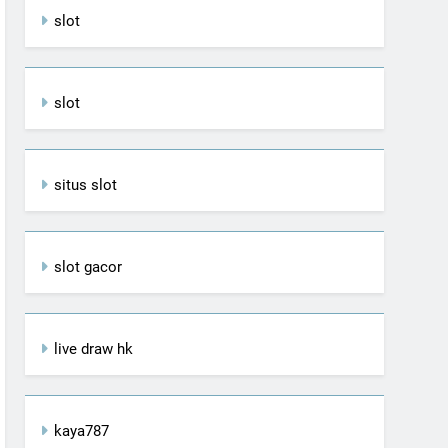
slot
slot
situs slot
slot gacor
live draw hk
kaya787