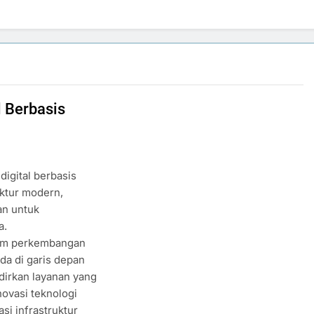
l Berbasis
digital berbasis
uktur modern,
an untuk
a.
alam perkembangan
da di garis depan
dirkan layanan yang
novasi teknologi
asi infrastruktur