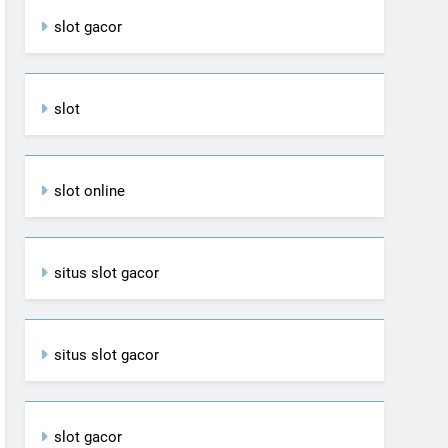
slot gacor
slot
slot online
situs slot gacor
situs slot gacor
slot gacor