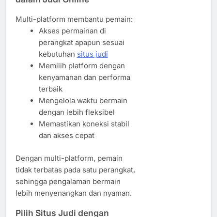
Multi-platform membantu pemain:
Akses permainan di
perangkat apapun sesuai
kebutuhan
situs judi
Memilih platform dengan
kenyamanan dan performa
terbaik
Mengelola waktu bermain
dengan lebih fleksibel
Memastikan koneksi stabil
dan akses cepat
Dengan multi-platform, pemain
tidak terbatas pada satu perangkat,
sehingga pengalaman bermain
lebih menyenangkan dan nyaman.
Pilih Situs Judi dengan