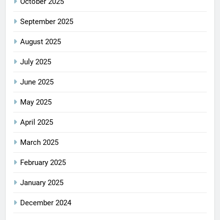
October 2025
September 2025
August 2025
July 2025
June 2025
May 2025
April 2025
March 2025
February 2025
January 2025
December 2024