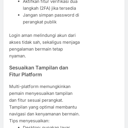
Aktifkan fitur verifikasi dua
langkah (2FA) jika tersedia
Jangan simpan password di
perangkat publik
Login aman melindungi akun dari
akses tidak sah, sekaligus menjaga
pengalaman bermain tetap
nyaman.
Sesuaikan Tampilan dan
Fitur Platform
Multi-platform memungkinkan
pemain menyesuaikan tampilan
dan fitur sesuai perangkat.
Tampilan yang optimal membantu
navigasi dan kenyamanan bermain.
Tips menyesuaikan:
Desktop: gunakan layar