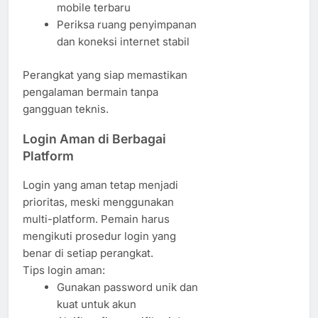
mobile terbaru
Periksa ruang penyimpanan
dan koneksi internet stabil
Perangkat yang siap memastikan
pengalaman bermain tanpa
gangguan teknis.
Login Aman di Berbagai
Platform
Login yang aman tetap menjadi
prioritas, meski menggunakan
multi-platform. Pemain harus
mengikuti prosedur login yang
benar di setiap perangkat.
Tips login aman:
Gunakan password unik dan
kuat untuk akun