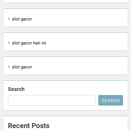
slot gacor
slot gacor hari ini
slot gacor
Search
SEARCH
Recent Posts