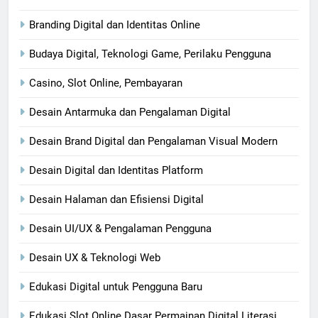
Branding Digital dan Identitas Online
Budaya Digital, Teknologi Game, Perilaku Pengguna
Casino, Slot Online, Pembayaran
Desain Antarmuka dan Pengalaman Digital
Desain Brand Digital dan Pengalaman Visual Modern
Desain Digital dan Identitas Platform
Desain Halaman dan Efisiensi Digital
Desain UI/UX & Pengalaman Pengguna
Desain UX & Teknologi Web
Edukasi Digital untuk Pengguna Baru
Edukasi Slot Online Dasar Permainan Digital Literasi