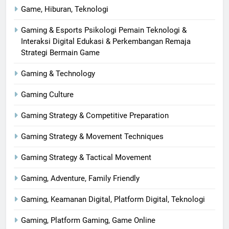
Game, Hiburan, Teknologi
Gaming & Esports Psikologi Pemain Teknologi &
Interaksi Digital Edukasi & Perkembangan Remaja
Strategi Bermain Game
Gaming & Technology
Gaming Culture
Gaming Strategy & Competitive Preparation
Gaming Strategy & Movement Techniques
Gaming Strategy & Tactical Movement
Gaming, Adventure, Family Friendly
Gaming, Keamanan Digital, Platform Digital, Teknologi
Gaming, Platform Gaming, Game Online