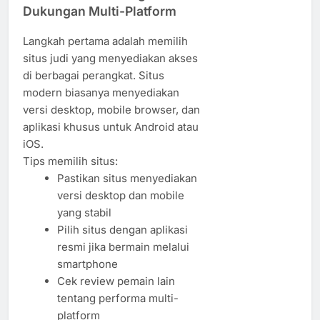
Dukungan Multi-Platform
Langkah pertama adalah memilih
situs judi yang menyediakan akses
di berbagai perangkat. Situs
modern biasanya menyediakan
versi desktop, mobile browser, dan
aplikasi khusus untuk Android atau
iOS.
Tips memilih situs:
Pastikan situs menyediakan
versi desktop dan mobile
yang stabil
Pilih situs dengan aplikasi
resmi jika bermain melalui
smartphone
Cek review pemain lain
tentang performa multi-
platform