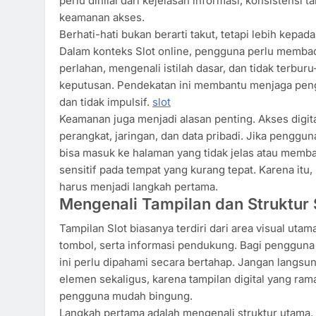
perlu dinilai dari kejelasan informasi, konsistensi t
keamanan akses.
Berhati-hati bukan berarti takut, tetapi lebih kepad
Dalam konteks Slot online, pengguna perlu membac
perlahan, mengenali istilah dasar, dan tidak terbu
keputusan. Pendekatan ini membantu menjaga peng
dan tidak impulsif.
slot
Keamanan juga menjadi alasan penting. Akses digit
perangkat, jaringan, dan data pribadi. Jika pengguna
bisa masuk ke halaman yang tidak jelas atau memba
sensitif pada tempat yang kurang tepat. Karena i
harus menjadi langkah pertama.
Mengenali Tampilan dan Struktur 
Tampilan Slot biasanya terdiri dari area visual utam
tombol, serta informasi pendukung. Bagi pengguna
ini perlu dipahami secara bertahap. Jangan langsu
elemen sekaligus, karena tampilan digital yang ra
pengguna mudah bingung.
Langkah pertama adalah mengenali struktur utama.