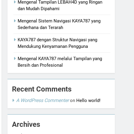
Mengenal Tampilan LEBAH4D yang Ringan
dan Mudah Dipahami
Mengenal Sistem Navigasi KAYA787 yang
Sederhana dan Terarah
KAYA787 dengan Struktur Navigasi yang
Mendukung Kenyamanan Pengguna
Mengenal KAYA787 melalui Tampilan yang
Bersih dan Profesional
Recent Comments
A WordPress Commenter
on
Hello world!
Archives