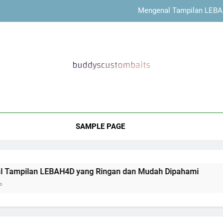
Mengenal Tampilan LEBA
Mengenal Sistem Navigasi
KAYA787 dengan Struktur Navigasi 
EDWINSLOT sebagai Platform Dig
dy's Custom Baits
Mengenal Tampilan LEBA
Umpan Ikan Dan Aksesori Memancing Terbaik Di Buddy’s Custo
Mengenal Sistem Navigasi
SAMPLE PAGE
KAYA787 dengan Struktur Navigasi 
an LEBAH4D yang Ringan dan Mudah Dipahami
Mengena
3 Weeks A