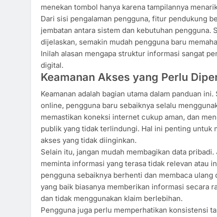
menekan tombol hanya karena tampilannya menarik
Dari sisi pengalaman pengguna, fitur pendukung b
jembatan antara sistem dan kebutuhan pengguna. Se
dijelaskan, semakin mudah pengguna baru memaham
Inilah alasan mengapa struktur informasi sangat pe
digital.
Keamanan Akses yang Perlu Dipe
Keamanan adalah bagian utama dalam panduan ini. 
online, pengguna baru sebaiknya selalu menggunak
memastikan koneksi internet cukup aman, dan meng
publik yang tidak terlindungi. Hal ini penting untuk
akses yang tidak diinginkan.
Selain itu, jangan mudah membagikan data pribadi.
meminta informasi yang terasa tidak relevan atau ins
pengguna sebaiknya berhenti dan membaca ulang d
yang baik biasanya memberikan informasi secara ra
dan tidak menggunakan klaim berlebihan.
Pengguna juga perlu memperhatikan konsistensi ta