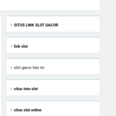
SITUS LINK SLOT GACOR
link slot
slot gacor hari ini
situs toto slot
situs slot online