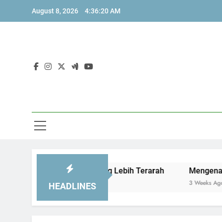
Skip
August 8, 2026
4:36:21 AM
to
content
Bud
Dapatkan 
tal dengan Akses yang Lebih Terarah
Mengenal Tampil
3 Weeks Ago
HEADLINES