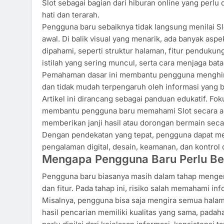
Slot sebagai bagian dari hiburan online yang perlu 
hati dan terarah.
Pengguna baru sebaiknya tidak langsung menilai Sl
awal. Di balik visual yang menarik, ada banyak aspe
dipahami, seperti struktur halaman, fitur penduku
istilah yang sering muncul, serta cara menjaga ba
Pemahaman dasar ini membantu pengguna menghi
dan tidak mudah terpengaruh oleh informasi yang b
Artikel ini dirancang sebagai panduan edukatif. Fo
membantu pengguna baru memahami Slot secara a
memberikan janji hasil atau dorongan bermain seca
Dengan pendekatan yang tepat, pengguna dapat meli
pengalaman digital, desain, keamanan, dan kontrol d
Mengapa Pengguna Baru Perlu Ber
Pengguna baru biasanya masih dalam tahap mengenal
dan fitur. Pada tahap ini, risiko salah memahami in
Misalnya, pengguna bisa saja mengira semua hala
hasil pencarian memiliki kualitas yang sama, padah