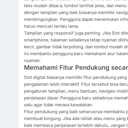
teks mudah dibaca, tombol terlihat jelas, dan menu 
dengan tampilan yang baik biasanya memiliki naviga
membingungkan. Pengguna dapat menemukan infor
harus mencari terlalu lama.
Tampilan yang responsif juga penting. Jika Slot dib
smartphone, halaman sebaiknya tetap nyaman dilihat
kecil, gambar tidak terpotong, dan tombol mudah di
ini membantu pengguna baru memahami alur halam
nyaman.
Memahami Fitur Pendukung secar
Slot digital biasanya memiliki fitur pendukung ya
pengalaman lebih interaktif. Fitur tersebut bisa be
pengaturan tampilan, menu bantuan, navigasi mobil
penjelasan dasar. Pengguna baru sebaiknya memaha
satu agar tidak merasa kewalahan.
Fitur pendukung yang baik seharusnya membantu 
membuat bingung. Jika ada istilah atau menu yang 
baik membaca penjelasan terlebih dahulu. Jangan 