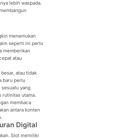
iknya lebih waspada.
u membangun
ngkin menemukan
im seperti ini perlu
nya memberikan
cepat atau
besar, atau tidak
 baru perlu
n sesuatu yang
 rutinitas utama.
Dengan membaca
kan antara konten
.
ran Digital
kan. Slot memiliki