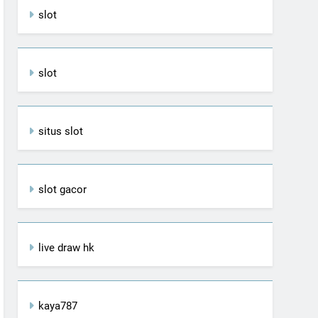
slot
slot
situs slot
slot gacor
live draw hk
kaya787