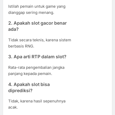
Istilah pemain untuk game yang
dianggap sering menang.
2. Apakah slot gacor benar
ada?
Tidak secara teknis, karena sistem
berbasis RNG.
3. Apa arti RTP dalam slot?
Rata-rata pengembalian jangka
panjang kepada pemain.
4. Apakah slot bisa
diprediksi?
Tidak, karena hasil sepenuhnya
acak.