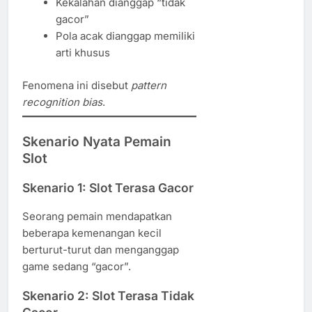
Kekalahan dianggap “tidak
gacor”
Pola acak dianggap memiliki
arti khusus
Fenomena ini disebut
pattern
recognition bias
.
Skenario Nyata Pemain
Slot
Skenario 1: Slot Terasa Gacor
Seorang pemain mendapatkan
beberapa kemenangan kecil
berturut-turut dan menganggap
game sedang “gacor”.
Skenario 2: Slot Terasa Tidak