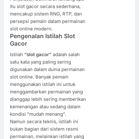
itu slot gacor secara sederhana,
mencakup sistem RNG, RTP, dan
persepsi pemain dalam permainan
slot online modern.
Pengenalan Istilah Slot
Gacor
Istilah
“slot gacor”
adalah salah
satu kata yang paling sering
digunakan dalam dunia permainan
slot online. Banyak pemain
menggunakan istilah ini untuk
menggambarkan permainan yang
dianggap lebih sering memberikan
kemenangan atau sedang dalam
kondisi “mudah menang”.
Namun secara teknis, istilah ini
bukan bagian dari sistem resmi
permainan, melainkan istilah yang