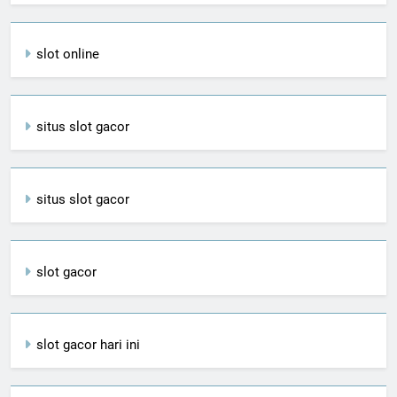
slot online
situs slot gacor
situs slot gacor
slot gacor
slot gacor hari ini