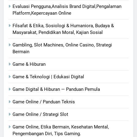
Evaluasi Pengguna,Analisis Brand Digital,Pengalaman
Platform,Kepercayaan Online
Filsafat & Etika, Sosiologi & Humaniora, Budaya &
Masyarakat, Pendidikan Moral, Kajian Sosial
Gambling, Slot Machines, Online Casino, Strategi
Bermain
Game & Hiburan
Game & Teknologi | Edukasi Digital
Game Digital & Hiburan — Panduan Pemula
Game Online / Panduan Teknis
Game Online / Strategi Slot
Game Online, Etika Bermain, Kesehatan Mental,
Pengembangan Diri, Tips Gaming.