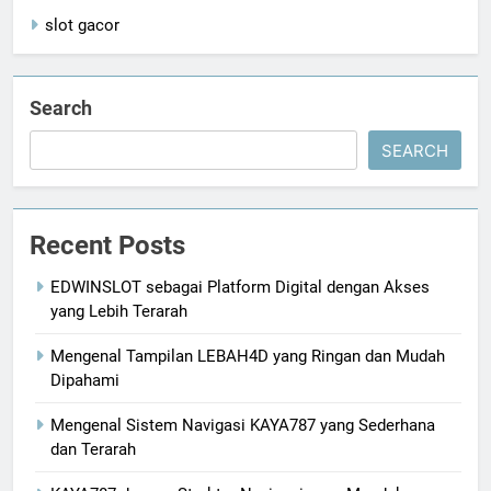
slot gacor
Search
SEARCH
Recent Posts
EDWINSLOT sebagai Platform Digital dengan Akses
yang Lebih Terarah
Mengenal Tampilan LEBAH4D yang Ringan dan Mudah
Dipahami
Mengenal Sistem Navigasi KAYA787 yang Sederhana
dan Terarah