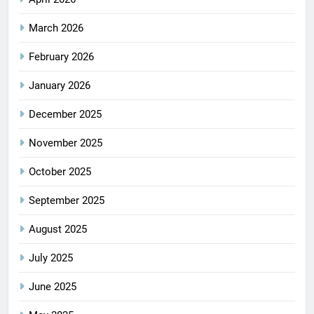
March 2026
February 2026
January 2026
December 2025
November 2025
October 2025
September 2025
August 2025
July 2025
June 2025