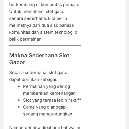
berkembang di komunitas pemain.
Untuk memahami slot gacor
secara sederhana, kita perlu
melihatnya dari dua sisi: bahasa
komunitas dan sistem teknologi di
balik permainan.
Makna Sederhana Slot
Gacor
Secara sederhana, slot gacor
dapat diartikan sebagai:
Permainan yang sering
memberikan kemenangan
Slot yang terasa lebih “aktif”
Game yang dianggap
sedang menguntungkan
Namun penting dipahami bahwa ini