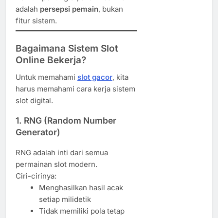
adalah
persepsi pemain
, bukan
fitur sistem.
Bagaimana Sistem Slot
Online Bekerja?
Untuk memahami
slot gacor
, kita
harus memahami cara kerja sistem
slot digital.
1. RNG (Random Number
Generator)
RNG adalah inti dari semua
permainan slot modern.
Ciri-cirinya:
Menghasilkan hasil acak
setiap milidetik
Tidak memiliki pola tetap