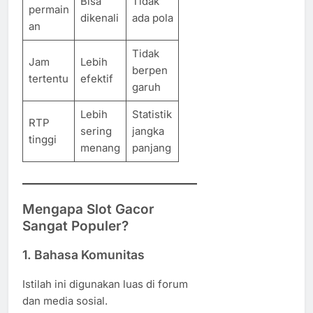
Bisa
Tidak
permain
dikenali
ada pola
an
Tidak
Jam
Lebih
berpen
tertentu
efektif
garuh
Lebih
Statistik
RTP
sering
jangka
tinggi
menang
panjang
Mengapa Slot Gacor
Sangat Populer?
1. Bahasa Komunitas
Istilah ini digunakan luas di forum
dan media sosial.