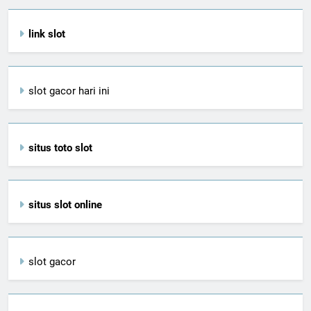
link slot
slot gacor hari ini
situs toto slot
situs slot online
slot gacor