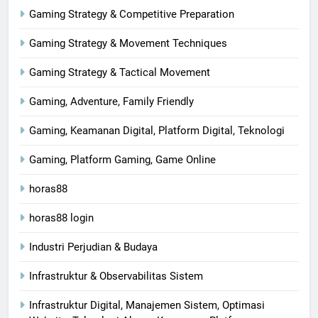
Gaming Strategy & Competitive Preparation
Gaming Strategy & Movement Techniques
Gaming Strategy & Tactical Movement
Gaming, Adventure, Family Friendly
Gaming, Keamanan Digital, Platform Digital, Teknologi
Gaming, Platform Gaming, Game Online
horas88
horas88 login
Industri Perjudian & Budaya
Infrastruktur & Observabilitas Sistem
Infrastruktur Digital, Manajemen Sistem, Optimasi