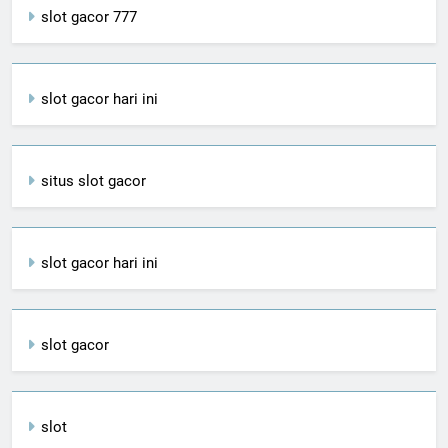
slot gacor 777
slot gacor hari ini
situs slot gacor
slot gacor hari ini
slot gacor
slot