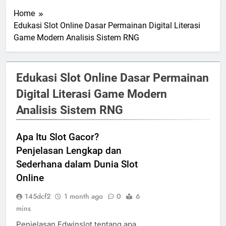
Home
Edukasi Slot Online Dasar Permainan Digital Literasi
Game Modern Analisis Sistem RNG
Edukasi Slot Online Dasar Permainan
Digital Literasi Game Modern
Analisis Sistem RNG
Apa Itu Slot Gacor?
Penjelasan Lengkap dan
Sederhana dalam Dunia Slot
Online
145dcf2
1 month ago
0
6
mins
Penjelasan Edwinslot tentang apa