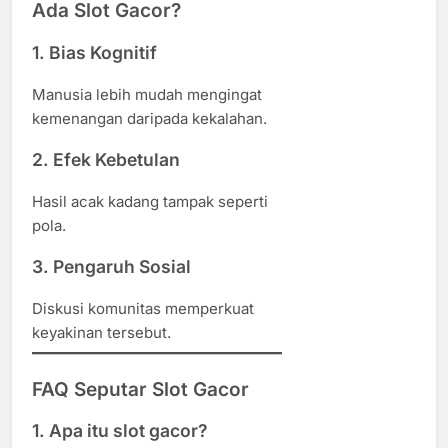
Ada Slot Gacor?
1. Bias Kognitif
Manusia lebih mudah mengingat
kemenangan daripada kekalahan.
2. Efek Kebetulan
Hasil acak kadang tampak seperti
pola.
3. Pengaruh Sosial
Diskusi komunitas memperkuat
keyakinan tersebut.
FAQ Seputar Slot Gacor
1. Apa itu slot gacor?