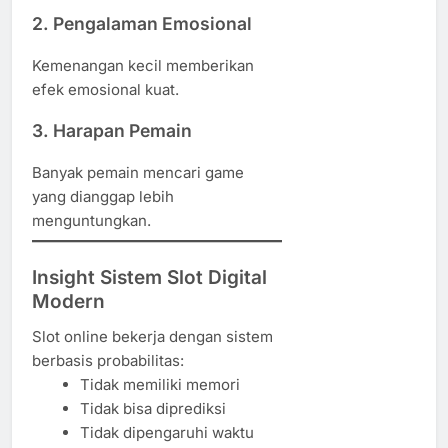
2. Pengalaman Emosional
Kemenangan kecil memberikan
efek emosional kuat.
3. Harapan Pemain
Banyak pemain mencari game
yang dianggap lebih
menguntungkan.
Insight Sistem Slot Digital
Modern
Slot online bekerja dengan sistem
berbasis probabilitas:
Tidak memiliki memori
Tidak bisa diprediksi
Tidak dipengaruhi waktu