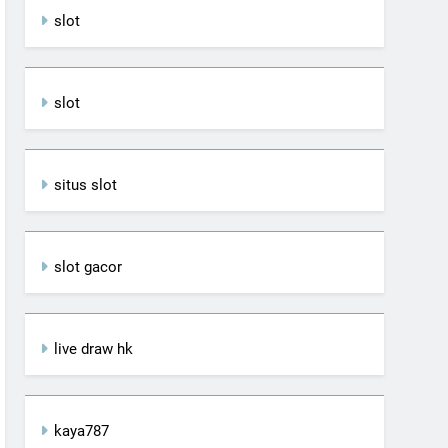
slot
slot
situs slot
slot gacor
live draw hk
kaya787