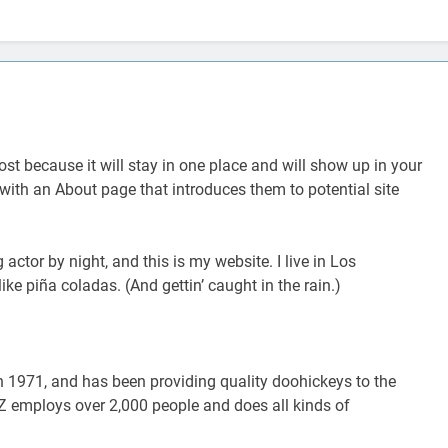
ost because it will stay in one place and will show up in your
with an About page that introduces them to potential site
 actor by night, and this is my website. I live in Los
ke piña coladas. (And gettin’ caught in the rain.)
971, and has been providing quality doohickeys to the
YZ employs over 2,000 people and does all kinds of