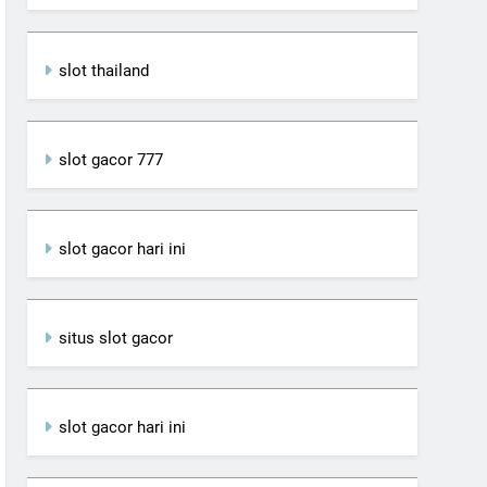
slot thailand
slot gacor 777
slot gacor hari ini
situs slot gacor
slot gacor hari ini