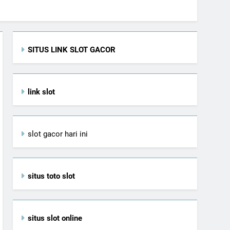
SITUS LINK SLOT GACOR
link slot
slot gacor hari ini
situs toto slot
situs slot online