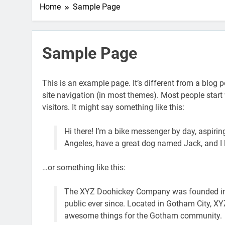
Home
Sample Page
Sample Page
This is an example page. It’s different from a blog p
site navigation (in most themes). Most people start 
visitors. It might say something like this:
Hi there! I’m a bike messenger by day, aspiring
Angeles, have a great dog named Jack, and I li
…or something like this:
The XYZ Doohickey Company was founded in 1
public ever since. Located in Gotham City, X
awesome things for the Gotham community.