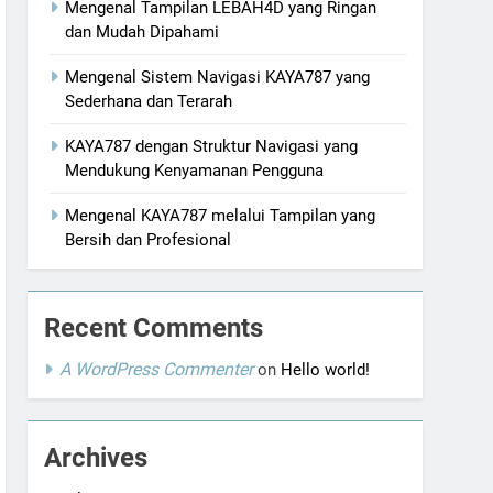
Mengenal Tampilan LEBAH4D yang Ringan
dan Mudah Dipahami
Mengenal Sistem Navigasi KAYA787 yang
Sederhana dan Terarah
KAYA787 dengan Struktur Navigasi yang
Mendukung Kenyamanan Pengguna
Mengenal KAYA787 melalui Tampilan yang
Bersih dan Profesional
Recent Comments
A WordPress Commenter
on
Hello world!
Archives