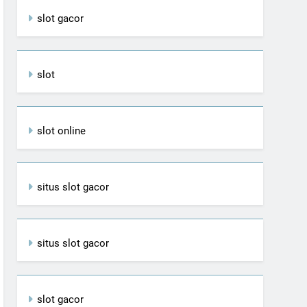
slot gacor
slot
slot online
situs slot gacor
situs slot gacor
slot gacor