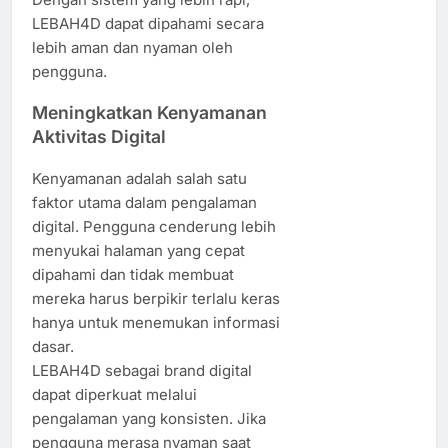
LEBAH4D dapat dipahami secara
lebih aman dan nyaman oleh
pengguna.
Meningkatkan Kenyamanan
Aktivitas Digital
Kenyamanan adalah salah satu
faktor utama dalam pengalaman
digital. Pengguna cenderung lebih
menyukai halaman yang cepat
dipahami dan tidak membuat
mereka harus berpikir terlalu keras
hanya untuk menemukan informasi
dasar.
LEBAH4D sebagai brand digital
dapat diperkuat melalui
pengalaman yang konsisten. Jika
pengguna merasa nyaman saat