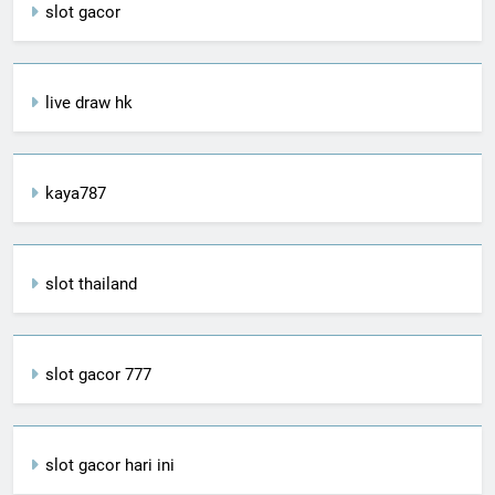
slot gacor
live draw hk
kaya787
slot thailand
slot gacor 777
slot gacor hari ini