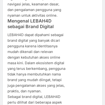
navigasi jelas, keamanan dasar,
dan pengalaman pengguna yang
nyaman untuk aktivitas online.
Mengenal LEBAH4D
sebagai Brand Digital
LEBAH4D dapat dipahami sebagai
brand digital yang banyak dicari
pengguna karena identitasnya
mudah dikenali dan relevan
dengan kebutuhan akses online
masa kini. Dalam ekosistem digital
yang terus berkembang, pengguna
tidak hanya membutuhkan nama
brand yang mudah diingat, tetapi
juga pengalaman akses yang jelas,
praktis, dan nyaman.
Sebagai brand digital, LEBAH4D
perlu dilihat dari beberapa aspek