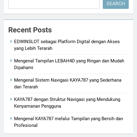
SEARCH
Recent Posts
EDWINSLOT sebagai Platform Digital dengan Akses
yang Lebih Terarah
Mengenal Tampilan LEBAH4D yang Ringan dan Mudah
Dipahami
Mengenal Sistem Navigasi KAYA787 yang Sederhana
dan Terarah
KAYA787 dengan Struktur Navigasi yang Mendukung
Kenyamanan Pengguna
Mengenal KAYA787 melalui Tampilan yang Bersih dan
Profesional