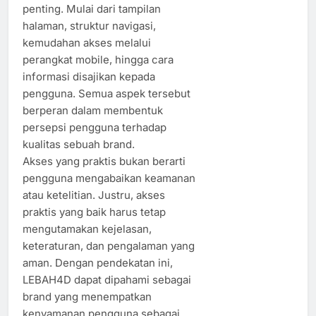
penting. Mulai dari tampilan
halaman, struktur navigasi,
kemudahan akses melalui
perangkat mobile, hingga cara
informasi disajikan kepada
pengguna. Semua aspek tersebut
berperan dalam membentuk
persepsi pengguna terhadap
kualitas sebuah brand.
Akses yang praktis bukan berarti
pengguna mengabaikan keamanan
atau ketelitian. Justru, akses
praktis yang baik harus tetap
mengutamakan kejelasan,
keteraturan, dan pengalaman yang
aman. Dengan pendekatan ini,
LEBAH4D dapat dipahami sebagai
brand yang menempatkan
kenyamanan pengguna sebagai