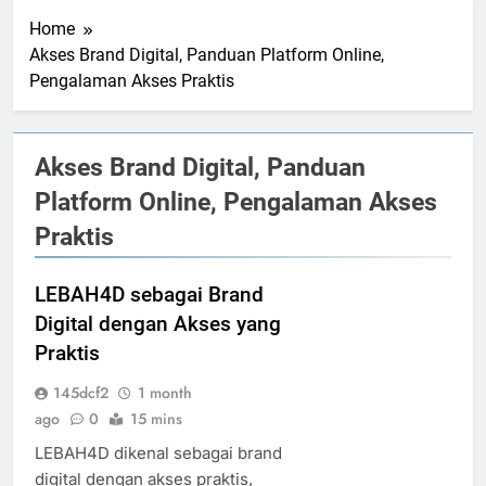
Home
Akses Brand Digital, Panduan Platform Online,
Pengalaman Akses Praktis
Akses Brand Digital, Panduan
Platform Online, Pengalaman Akses
Praktis
LEBAH4D sebagai Brand
Digital dengan Akses yang
Praktis
145dcf2
1 month
ago
0
15 mins
LEBAH4D dikenal sebagai brand
digital dengan akses praktis,