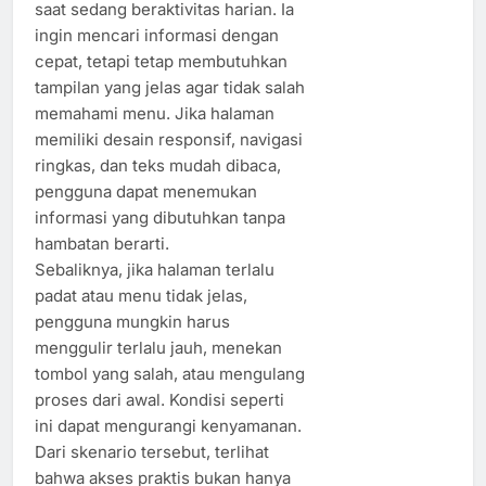
saat sedang beraktivitas harian. Ia
ingin mencari informasi dengan
cepat, tetapi tetap membutuhkan
tampilan yang jelas agar tidak salah
memahami menu. Jika halaman
memiliki desain responsif, navigasi
ringkas, dan teks mudah dibaca,
pengguna dapat menemukan
informasi yang dibutuhkan tanpa
hambatan berarti.
Sebaliknya, jika halaman terlalu
padat atau menu tidak jelas,
pengguna mungkin harus
menggulir terlalu jauh, menekan
tombol yang salah, atau mengulang
proses dari awal. Kondisi seperti
ini dapat mengurangi kenyamanan.
Dari skenario tersebut, terlihat
bahwa akses praktis bukan hanya