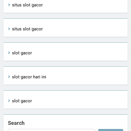
situs slot gacor
situs slot gacor
slot gacor
slot gacor hari ini
slot gacor
Search