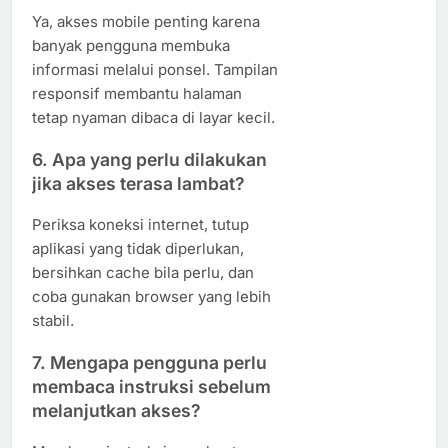
Ya, akses mobile penting karena
banyak pengguna membuka
informasi melalui ponsel. Tampilan
responsif membantu halaman
tetap nyaman dibaca di layar kecil.
6. Apa yang perlu dilakukan
jika akses terasa lambat?
Periksa koneksi internet, tutup
aplikasi yang tidak diperlukan,
bersihkan cache bila perlu, dan
coba gunakan browser yang lebih
stabil.
7. Mengapa pengguna perlu
membaca instruksi sebelum
melanjutkan akses?