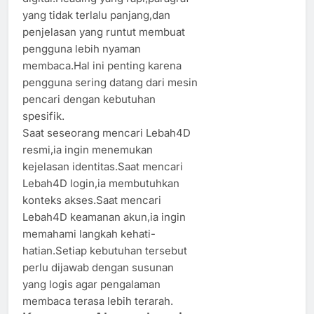
yang tidak terlalu panjang,dan
penjelasan yang runtut membuat
pengguna lebih nyaman
membaca.Hal ini penting karena
pengguna sering datang dari mesin
pencari dengan kebutuhan
spesifik.
Saat seseorang mencari Lebah4D
resmi,ia ingin menemukan
kejelasan identitas.Saat mencari
Lebah4D login,ia membutuhkan
konteks akses.Saat mencari
Lebah4D keamanan akun,ia ingin
memahami langkah kehati-
hatian.Setiap kebutuhan tersebut
perlu dijawab dengan susunan
yang logis agar pengalaman
membaca terasa lebih terarah.