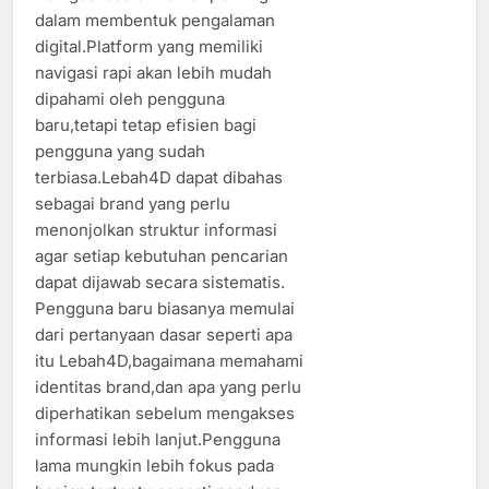
dalam membentuk pengalaman
digital.Platform yang memiliki
navigasi rapi akan lebih mudah
dipahami oleh pengguna
baru,tetapi tetap efisien bagi
pengguna yang sudah
terbiasa.Lebah4D dapat dibahas
sebagai brand yang perlu
menonjolkan struktur informasi
agar setiap kebutuhan pencarian
dapat dijawab secara sistematis.
Pengguna baru biasanya memulai
dari pertanyaan dasar seperti apa
itu Lebah4D,bagaimana memahami
identitas brand,dan apa yang perlu
diperhatikan sebelum mengakses
informasi lebih lanjut.Pengguna
lama mungkin lebih fokus pada