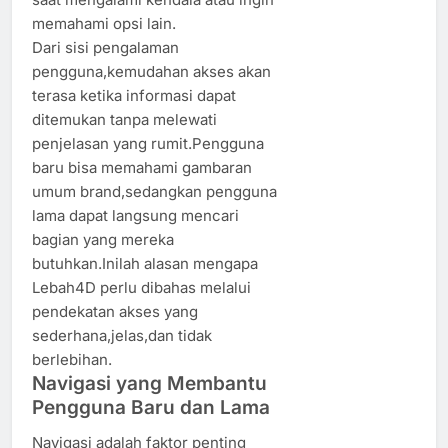
memahami opsi lain.
Dari sisi pengalaman
pengguna,kemudahan akses akan
terasa ketika informasi dapat
ditemukan tanpa melewati
penjelasan yang rumit.Pengguna
baru bisa memahami gambaran
umum brand,sedangkan pengguna
lama dapat langsung mencari
bagian yang mereka
butuhkan.Inilah alasan mengapa
Lebah4D perlu dibahas melalui
pendekatan akses yang
sederhana,jelas,dan tidak
berlebihan.
Navigasi yang Membantu
Pengguna Baru dan Lama
Navigasi adalah faktor penting