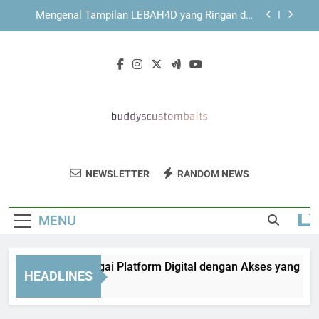
Skip
Mengenal Sistem Navigasi KAYA787 yang
to
Sederhana dan Terarah
content
KAYA787 dengan Struktur Navigasi yang
Mendukung Kenyamanan Pengguna
EDWINSLOT sebagai Platform Digital dengan
Akses yang Lebih Terarah
Mengenal Tampilan LEBAH4D yang Ringan dan
Mudah Dipahami
Mengenal Sistem Navigasi KAYA787 yang
Sederhana dan Terarah
Buddy's Custom
Dapatkan Umpan Ikan Dan Aksesori
KAYA787 dengan Struktur Navigasi yang
NEWSLETTER
RANDOM NEWS
Baits
Mendukung Kenyamanan Pengguna
Memancing Terbaik Di Buddy’s Custom
Baits. Untuk Hasil Memancing Yang
MENU
Maksimal.
WINSLOT sebagai Platform Digital dengan Akses yang Lebih 
HEADLINES
Weeks Ago