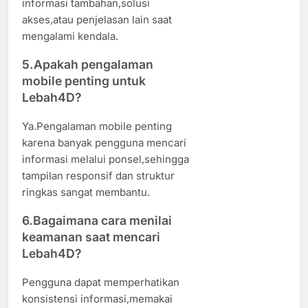
informasi tambahan,solusi
akses,atau penjelasan lain saat
mengalami kendala.
5.Apakah pengalaman
mobile penting untuk
Lebah4D?
Ya.Pengalaman mobile penting
karena banyak pengguna mencari
informasi melalui ponsel,sehingga
tampilan responsif dan struktur
ringkas sangat membantu.
6.Bagaimana cara menilai
keamanan saat mencari
Lebah4D?
Pengguna dapat memperhatikan
konsistensi informasi,memakai