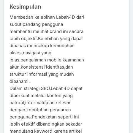
Kesimpulan
Membedah kelebihan Lebah4D dari
sudut pandang pengguna
membantu melihat brand ini secara
lebih objektif.Kelebihan yang dapat
dibahas mencakup kemudahan
akses,navigasi yang
jelas,pengalaman mobile,keamanan
akun,konsistensi identitas,dan
struktur informasi yang mudah
dipahami.
Dalam strategi SEO,Lebah4D dapat
diperkuat melalui konten yang
natural,informatif,dan relevan
dengan kebutuhan pencarian
pengguna.Pendekatan seperti ini
lebih efektif dibandingkan sekadar
mengulang keyword karena artikel