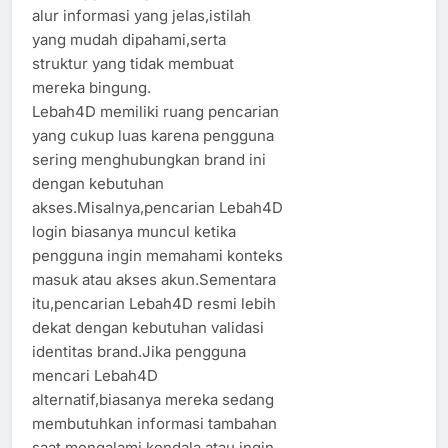
alur informasi yang jelas,istilah
yang mudah dipahami,serta
struktur yang tidak membuat
mereka bingung.
Lebah4D memiliki ruang pencarian
yang cukup luas karena pengguna
sering menghubungkan brand ini
dengan kebutuhan
akses.Misalnya,pencarian Lebah4D
login biasanya muncul ketika
pengguna ingin memahami konteks
masuk atau akses akun.Sementara
itu,pencarian Lebah4D resmi lebih
dekat dengan kebutuhan validasi
identitas brand.Jika pengguna
mencari Lebah4D
alternatif,biasanya mereka sedang
membutuhkan informasi tambahan
saat mengalami kendala atau ingin