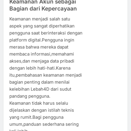
Keamanan Akun sebagai
Bagian dari Kepercayaan
Keamanan menjadi salah satu
aspek yang sangat diperhatikan
pengguna saat berinteraksi dengan
platform digital.Pengguna ingin
merasa bahwa mereka dapat
membaca informasi,memahami
akses,dan menjaga data pribadi
dengan lebih hati-hati.Karena
itu,pembahasan keamanan menjadi
bagian penting dalam menilai
kelebihan Lebah4D dari sudut
pandang pengguna.
Keamanan tidak harus selalu
dijelaskan dengan istilah teknis
yang rumit.Bagi pengguna
umum,panduan sederhana sering