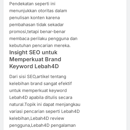
Pendekatan seperti ini
menunjukkan otoritas dalam
penulisan konten karena
pembahasan tidak sekadar
promosi,tetapi benar-benar
membaca perilaku pengguna dan
kebutuhan pencarian mereka.
Insight SEO untuk
Memperkuat Brand
Keyword Lebah4D
Dari sisi SEO,artikel tentang
kelebihan brand sangat efektif
untuk memperkuat keyword
Lebah4D apabila ditulis secara
natural.Topik ini dapat menjangkau
variasi pencarian seperti Lebah4D
kelebihan,Lebah4D review
pengguna,Lebah4D pengalaman