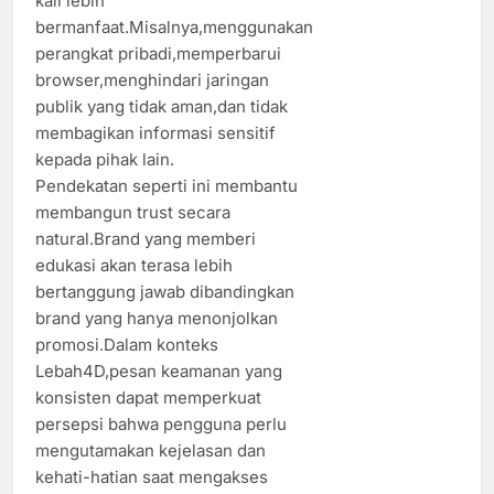
kali lebih
bermanfaat.Misalnya,menggunakan
perangkat pribadi,memperbarui
browser,menghindari jaringan
publik yang tidak aman,dan tidak
membagikan informasi sensitif
kepada pihak lain.
Pendekatan seperti ini membantu
membangun trust secara
natural.Brand yang memberi
edukasi akan terasa lebih
bertanggung jawab dibandingkan
brand yang hanya menonjolkan
promosi.Dalam konteks
Lebah4D,pesan keamanan yang
konsisten dapat memperkuat
persepsi bahwa pengguna perlu
mengutamakan kejelasan dan
kehati-hatian saat mengakses