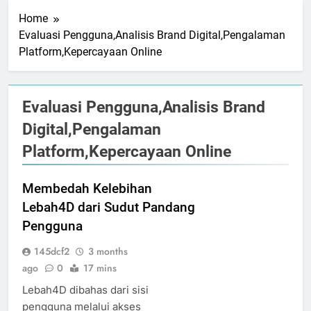
Home
Evaluasi Pengguna,Analisis Brand Digital,Pengalaman
Platform,Kepercayaan Online
Evaluasi Pengguna,Analisis Brand
Digital,Pengalaman
Platform,Kepercayaan Online
Membedah Kelebihan
Lebah4D dari Sudut Pandang
Pengguna
145dcf2
3 months
ago
0
17 mins
Lebah4D dibahas dari sisi
pengguna melalui akses