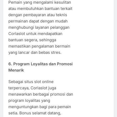
Pemain yang mengalami kesulitan
atau membutuhkan bantuan terkait
dengan pembayaran atau teknis
permainan dapat dengan mudah
menghubungi layanan pelanggan
Corlaslot untuk mendapatkan
bantuan segera, sehingga
memastikan pengalaman bermain
yang lancar dan bebas stres.
6.
Program Loyalitas dan Promosi
Menarik
Sebagai situs slot online
terpercaya, Corlaslot juga
menawarkan berbagai promosi dan
program loyalitas yang
menguntungkan bagi para pemain
setia. Bonus selamat datang,