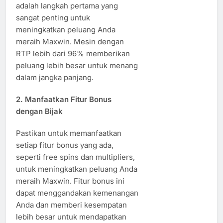
adalah langkah pertama yang
sangat penting untuk
meningkatkan peluang Anda
meraih Maxwin. Mesin dengan
RTP lebih dari 96% memberikan
peluang lebih besar untuk menang
dalam jangka panjang.
2. Manfaatkan Fitur Bonus
dengan Bijak
Pastikan untuk memanfaatkan
setiap fitur bonus yang ada,
seperti free spins dan multipliers,
untuk meningkatkan peluang Anda
meraih Maxwin. Fitur bonus ini
dapat menggandakan kemenangan
Anda dan memberi kesempatan
lebih besar untuk mendapatkan