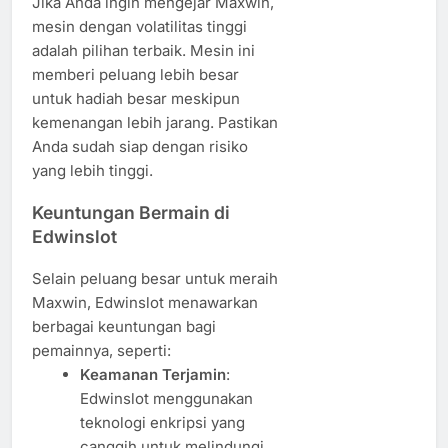
Jika Anda ingin mengejar Maxwin,
mesin dengan volatilitas tinggi
adalah pilihan terbaik. Mesin ini
memberi peluang lebih besar
untuk hadiah besar meskipun
kemenangan lebih jarang. Pastikan
Anda sudah siap dengan risiko
yang lebih tinggi.
Keuntungan Bermain di
Edwinslot
Selain peluang besar untuk meraih
Maxwin, Edwinslot menawarkan
berbagai keuntungan bagi
pemainnya, seperti:
Keamanan Terjamin
:
Edwinslot menggunakan
teknologi enkripsi yang
canggih untuk melindungi