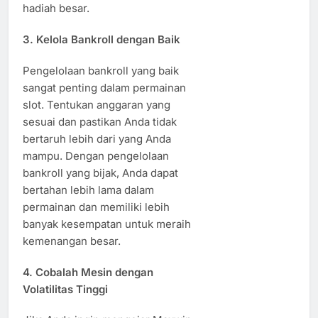
hadiah besar.
3. Kelola Bankroll dengan Baik
Pengelolaan bankroll yang baik
sangat penting dalam permainan
slot. Tentukan anggaran yang
sesuai dan pastikan Anda tidak
bertaruh lebih dari yang Anda
mampu. Dengan pengelolaan
bankroll yang bijak, Anda dapat
bertahan lebih lama dalam
permainan dan memiliki lebih
banyak kesempatan untuk meraih
kemenangan besar.
4. Cobalah Mesin dengan
Volatilitas Tinggi