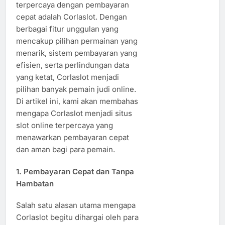
terpercaya dengan pembayaran
cepat adalah Corlaslot. Dengan
berbagai fitur unggulan yang
mencakup pilihan permainan yang
menarik, sistem pembayaran yang
efisien, serta perlindungan data
yang ketat, Corlaslot menjadi
pilihan banyak pemain judi online.
Di artikel ini, kami akan membahas
mengapa Corlaslot menjadi situs
slot online terpercaya yang
menawarkan pembayaran cepat
dan aman bagi para pemain.
1.
Pembayaran Cepat dan Tanpa
Hambatan
Salah satu alasan utama mengapa
Corlaslot begitu dihargai oleh para