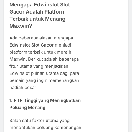
Mengapa Edwinslot Slot
Gacor Adalah Platform
Terbaik untuk Menang
Maxwin?
Ada beberapa alasan mengapa
Edwinslot Slot Gacor
menjadi
platform terbaik untuk meraih
Maxwin. Berikut adalah beberapa
fitur utama yang menjadikan
Edwinslot pilihan utama bagi para
pemain yang ingin memenangkan
hadiah besar:
1. RTP Tinggi yang Meningkatkan
Peluang Menang
Salah satu faktor utama yang
menentukan peluang kemenangan