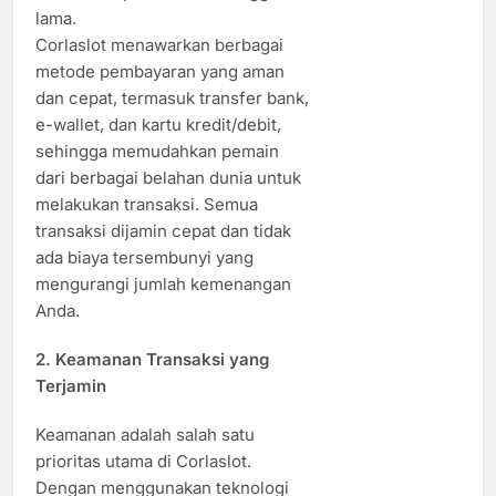
lama.
Corlaslot menawarkan berbagai
metode pembayaran yang aman
dan cepat, termasuk transfer bank,
e-wallet, dan kartu kredit/debit,
sehingga memudahkan pemain
dari berbagai belahan dunia untuk
melakukan transaksi. Semua
transaksi dijamin cepat dan tidak
ada biaya tersembunyi yang
mengurangi jumlah kemenangan
Anda.
2.
Keamanan Transaksi yang
Terjamin
Keamanan adalah salah satu
prioritas utama di Corlaslot.
Dengan menggunakan teknologi