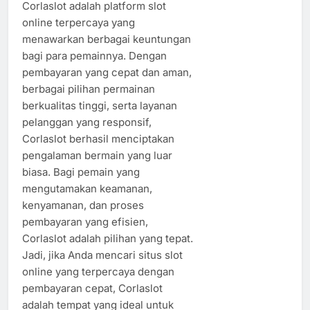
Corlaslot adalah platform slot
online terpercaya yang
menawarkan berbagai keuntungan
bagi para pemainnya. Dengan
pembayaran yang cepat dan aman,
berbagai pilihan permainan
berkualitas tinggi, serta layanan
pelanggan yang responsif,
Corlaslot berhasil menciptakan
pengalaman bermain yang luar
biasa. Bagi pemain yang
mengutamakan keamanan,
kenyamanan, dan proses
pembayaran yang efisien,
Corlaslot adalah pilihan yang tepat.
Jadi, jika Anda mencari situs slot
online yang terpercaya dengan
pembayaran cepat, Corlaslot
adalah tempat yang ideal untuk