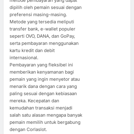
metode pembayaran yang dapat
dipilih oleh pemain sesuai dengan
preferensi masing-masing.
Metode yang tersedia meliputi
transfer bank, e-wallet populer
seperti OVO, DANA, dan GoPay,
serta pembayaran menggunakan
kartu kredit dan debit
internasional.
Pembayaran yang fleksibel ini
memberikan kenyamanan bagi
pemain yang ingin menyetor atau
menarik dana dengan cara yang
paling sesuai dengan kebiasaan
mereka. Kecepatan dan
kemudahan transaksi menjadi
salah satu alasan mengapa banyak
pemain memilih untuk bergabung
dengan Corlaslot.