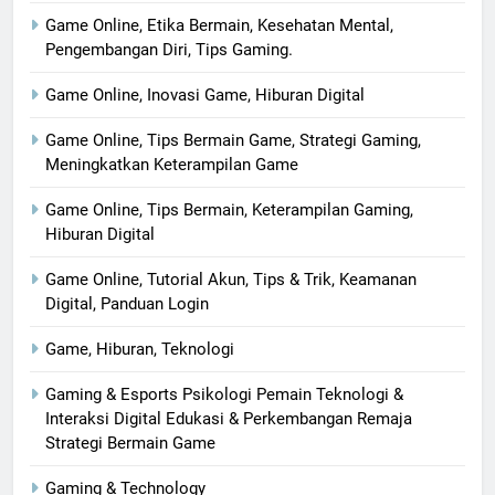
Game Online, Etika Bermain, Kesehatan Mental,
Pengembangan Diri, Tips Gaming.
Game Online, Inovasi Game, Hiburan Digital
Game Online, Tips Bermain Game, Strategi Gaming,
Meningkatkan Keterampilan Game
Game Online, Tips Bermain, Keterampilan Gaming,
Hiburan Digital
Game Online, Tutorial Akun, Tips & Trik, Keamanan
Digital, Panduan Login
Game, Hiburan, Teknologi
Gaming & Esports Psikologi Pemain Teknologi &
Interaksi Digital Edukasi & Perkembangan Remaja
Strategi Bermain Game
Gaming & Technology