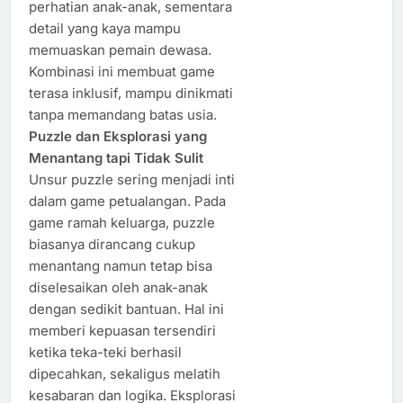
perhatian anak-anak, sementara
detail yang kaya mampu
memuaskan pemain dewasa.
Kombinasi ini membuat game
terasa inklusif, mampu dinikmati
tanpa memandang batas usia.
Puzzle dan Eksplorasi yang
Menantang tapi Tidak Sulit
Unsur puzzle sering menjadi inti
dalam game petualangan. Pada
game ramah keluarga, puzzle
biasanya dirancang cukup
menantang namun tetap bisa
diselesaikan oleh anak-anak
dengan sedikit bantuan. Hal ini
memberi kepuasan tersendiri
ketika teka-teki berhasil
dipecahkan, sekaligus melatih
kesabaran dan logika. Eksplorasi