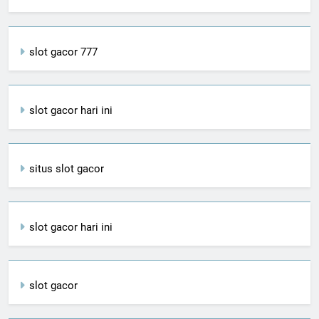
slot gacor 777
slot gacor hari ini
situs slot gacor
slot gacor hari ini
slot gacor