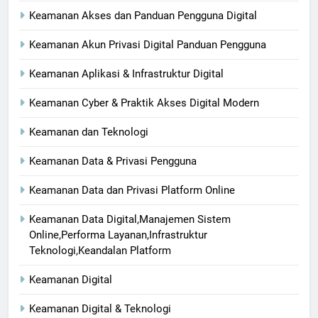
Keamanan Akses dan Panduan Pengguna Digital
Keamanan Akun Privasi Digital Panduan Pengguna
Keamanan Aplikasi & Infrastruktur Digital
Keamanan Cyber & Praktik Akses Digital Modern
Keamanan dan Teknologi
Keamanan Data & Privasi Pengguna
Keamanan Data dan Privasi Platform Online
Keamanan Data Digital,Manajemen Sistem
Online,Performa Layanan,Infrastruktur
Teknologi,Keandalan Platform
Keamanan Digital
Keamanan Digital & Teknologi