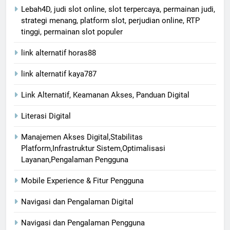
Lebah4D, judi slot online, slot terpercaya, permainan judi,
strategi menang, platform slot, perjudian online, RTP
tinggi, permainan slot populer
link alternatif horas88
link alternatif kaya787
Link Alternatif, Keamanan Akses, Panduan Digital
Literasi Digital
Manajemen Akses Digital,Stabilitas
Platform,Infrastruktur Sistem,Optimalisasi
Layanan,Pengalaman Pengguna
Mobile Experience & Fitur Pengguna
Navigasi dan Pengalaman Digital
Navigasi dan Pengalaman Pengguna