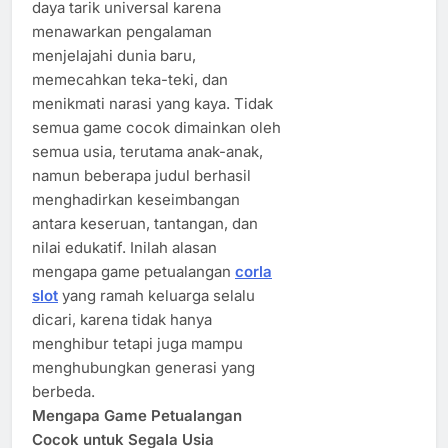
daya tarik universal karena
menawarkan pengalaman
menjelajahi dunia baru,
memecahkan teka-teki, dan
menikmati narasi yang kaya. Tidak
semua game cocok dimainkan oleh
semua usia, terutama anak-anak,
namun beberapa judul berhasil
menghadirkan keseimbangan
antara keseruan, tantangan, dan
nilai edukatif. Inilah alasan
mengapa game petualangan
corla
slot
yang ramah keluarga selalu
dicari, karena tidak hanya
menghibur tetapi juga mampu
menghubungkan generasi yang
berbeda.
Mengapa Game Petualangan
Cocok untuk Segala Usia