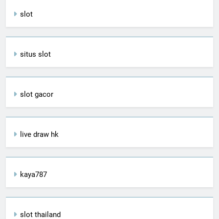
slot
situs slot
slot gacor
live draw hk
kaya787
slot thailand