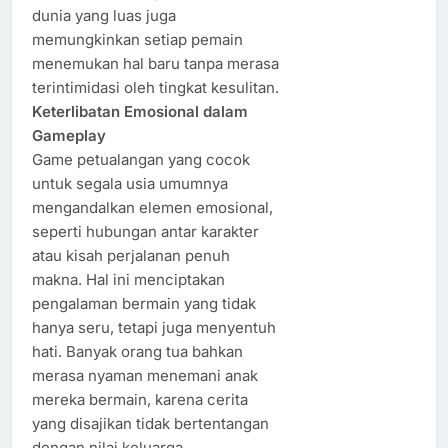
dunia yang luas juga
memungkinkan setiap pemain
menemukan hal baru tanpa merasa
terintimidasi oleh tingkat kesulitan.
Keterlibatan Emosional dalam
Gameplay
Game petualangan yang cocok
untuk segala usia umumnya
mengandalkan elemen emosional,
seperti hubungan antar karakter
atau kisah perjalanan penuh
makna. Hal ini menciptakan
pengalaman bermain yang tidak
hanya seru, tetapi juga menyentuh
hati. Banyak orang tua bahkan
merasa nyaman menemani anak
mereka bermain, karena cerita
yang disajikan tidak bertentangan
dengan nilai keluarga.