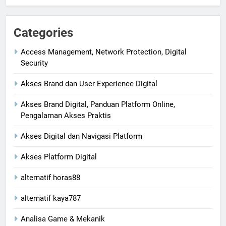
Categories
Access Management, Network Protection, Digital
Security
Akses Brand dan User Experience Digital
Akses Brand Digital, Panduan Platform Online,
Pengalaman Akses Praktis
Akses Digital dan Navigasi Platform
Akses Platform Digital
alternatif horas88
alternatif kaya787
Analisa Game & Mekanik