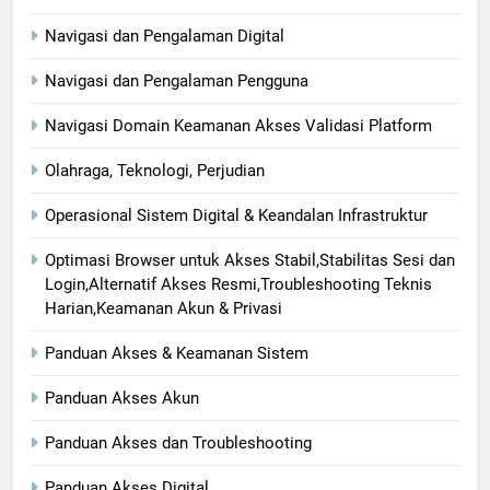
Navigasi dan Pengalaman Digital
Navigasi dan Pengalaman Pengguna
Navigasi Domain Keamanan Akses Validasi Platform
Olahraga, Teknologi, Perjudian
Operasional Sistem Digital & Keandalan Infrastruktur
Optimasi Browser untuk Akses Stabil,Stabilitas Sesi dan
Login,Alternatif Akses Resmi,Troubleshooting Teknis
Harian,Keamanan Akun & Privasi
Panduan Akses & Keamanan Sistem
Panduan Akses Akun
Panduan Akses dan Troubleshooting
Panduan Akses Digital