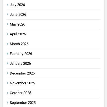
July 2026
June 2026
May 2026
April 2026
March 2026
February 2026
January 2026
December 2025
November 2025
October 2025
September 2025