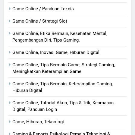
Game Online / Panduan Teknis
Game Online / Strategi Slot
Game Online, Etika Bermain, Kesehatan Mental,
Pengembangan Diri, Tips Gaming.
Game Online, Inovasi Game, Hiburan Digital
Game Online, Tips Bermain Game, Strategi Gaming,
Meningkatkan Keterampilan Game
Game Online, Tips Bermain, Keterampilan Gaming,
Hiburan Digital
Game Online, Tutorial Akun, Tips & Trik, Keamanan
Digital, Panduan Login
Game, Hiburan, Teknologi
Gaming & Esports Psikologi Pemain Teknologi &