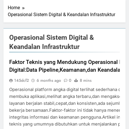
Home
Operasional Sistem Digital & Keandalan Infrastruktur
Operasional Sistem Digital &
Keandalan Infrastruktur
Faktor Teknis yang Mendukung Operasional Pla
Digital:Data Pipeline,Keamanan,dan Keandalan 
145dcf2
6 months ago
0
8 mins
Operasional platform angka digital terlihat sederhana di
membuka aplikasi,melihat angka terbaru,dan mengakses a
layanan berjalan stabil,cepat,dan konsisten,ada sejumlah f
bekerja bersamaan.Faktor-faktor ini tidak hanya menentuk
integritas informasi dan keamanan pengguna.Artikel ini
teknis yang umumnya dibutuhkan untuk menjalankan platfo