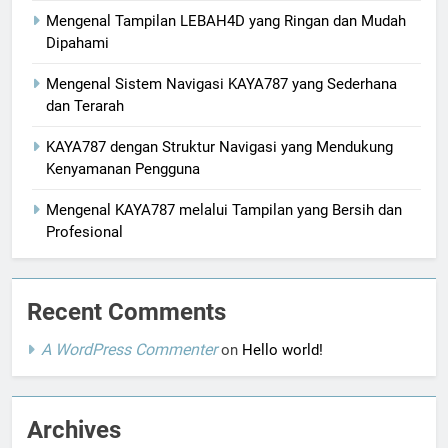
Mengenal Tampilan LEBAH4D yang Ringan dan Mudah
Dipahami
Mengenal Sistem Navigasi KAYA787 yang Sederhana
dan Terarah
KAYA787 dengan Struktur Navigasi yang Mendukung
Kenyamanan Pengguna
Mengenal KAYA787 melalui Tampilan yang Bersih dan
Profesional
Recent Comments
A WordPress Commenter
on
Hello world!
Archives