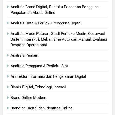
Analisis Brand Digital, Perilaku Pencarian Pengguna,
Pengalaman Akses Online
Analisis Data & Perilaku Pengguna Digital
Analisis Mode Putaran, Studi Perilaku Mesin, Observasi
Sistem Interaktif, Mekanisme Auto dan Manual, Evaluasi
Respons Operasional
Analisis Pemain
Analisis Pengguna & Perilaku Slot
Arsitektur Informasi dan Pengalaman Digital
Bisnis Digital, Teknologi, Inovasi​
Brand Online Modern
Branding Digital dan Identitas Online