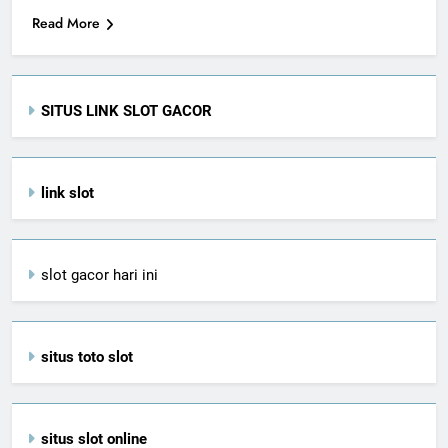
Read More
SITUS LINK SLOT GACOR
link slot
slot gacor hari ini
situs toto slot
situs slot online