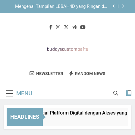
Skip
Mengenal Sistem Navigasi KAYA787 yang
to
Sederhana dan Terarah
content
KAYA787 dengan Struktur Navigasi yang
Mendukung Kenyamanan Pengguna
EDWINSLOT sebagai Platform Digital dengan
Akses yang Lebih Terarah
Mengenal Tampilan LEBAH4D yang Ringan dan
Mudah Dipahami
Mengenal Sistem Navigasi KAYA787 yang
Sederhana dan Terarah
Buddy's Custom
Dapatkan Umpan Ikan Dan Aksesori
KAYA787 dengan Struktur Navigasi yang
NEWSLETTER
RANDOM NEWS
Baits
Mendukung Kenyamanan Pengguna
Memancing Terbaik Di Buddy’s Custom
Baits. Untuk Hasil Memancing Yang
MENU
Maksimal.
WINSLOT sebagai Platform Digital dengan Akses yang Lebih 
HEADLINES
Weeks Ago