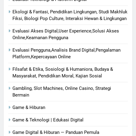
Ekologi & Fantasi, Pendidikan Lingkungan, Studi Makhluk
Fiksi, Biologi Pop Culture, Interaksi Hewan & Lingkungan
Evaluasi Akses Digital,User Experience,Solusi Akses
Online,Keamanan Pengguna
Evaluasi Pengguna,Analisis Brand Digital,Pengalaman
Platform,Kepercayaan Online
Filsafat & Etika, Sosiologi & Humaniora, Budaya &
Masyarakat, Pendidikan Moral, Kajian Sosial
Gambling, Slot Machines, Online Casino, Strategi
Bermain
Game & Hiburan
Game & Teknologi | Edukasi Digital
Game Digital & Hiburan — Panduan Pemula