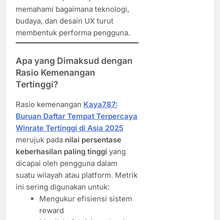
memahami bagaimana teknologi,
budaya, dan desain UX turut
membentuk performa pengguna.
Apa yang Dimaksud dengan
Rasio Kemenangan
Tertinggi?
Rasio kemenangan
Kaya787:
Buruan Daftar Tempat Terpercaya
Winrate Tertinggi di Asia 2025
merujuk pada
nilai persentase
keberhasilan paling tinggi
yang
dicapai oleh pengguna dalam
suatu wilayah atau platform. Metrik
ini sering digunakan untuk:
Mengukur efisiensi sistem
reward