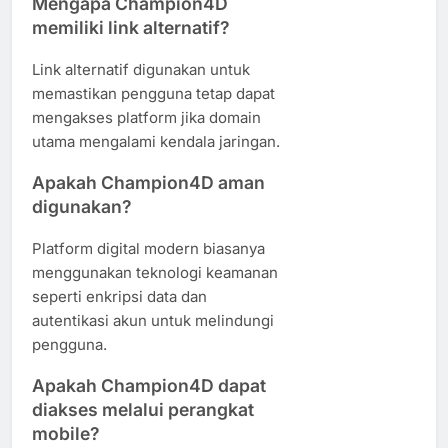
Mengapa Champion4D
memiliki link alternatif?
Link alternatif digunakan untuk
memastikan pengguna tetap dapat
mengakses platform jika domain
utama mengalami kendala jaringan.
Apakah Champion4D aman
digunakan?
Platform digital modern biasanya
menggunakan teknologi keamanan
seperti enkripsi data dan
autentikasi akun untuk melindungi
pengguna.
Apakah Champion4D dapat
diakses melalui perangkat
mobile?