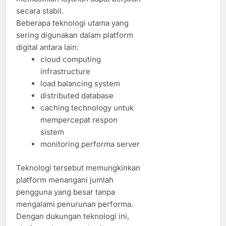
secara stabil.
Beberapa teknologi utama yang
sering digunakan dalam platform
digital antara lain:
cloud computing
infrastructure
load balancing system
distributed database
caching technology untuk
mempercepat respon
sistem
monitoring performa server
Teknologi tersebut memungkinkan
platform menangani jumlah
pengguna yang besar tanpa
mengalami penurunan performa.
Dengan dukungan teknologi ini,