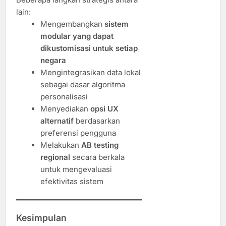
lain:
Mengembangkan
sistem
modular yang dapat
dikustomisasi untuk setiap
negara
Mengintegrasikan data lokal
sebagai dasar algoritma
personalisasi
Menyediakan
opsi UX
alternatif
berdasarkan
preferensi pengguna
Melakukan
AB testing
regional
secara berkala
untuk mengevaluasi
efektivitas sistem
Kesimpulan