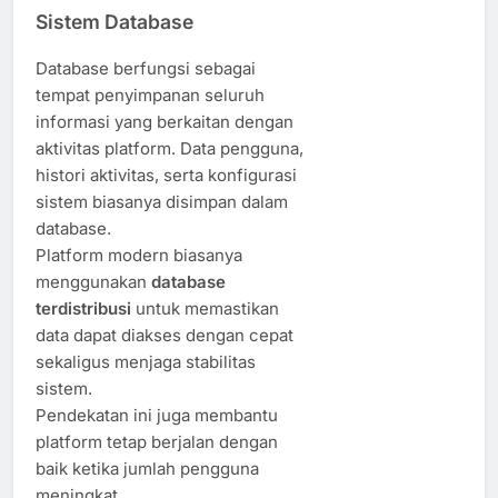
Sistem Database
Database berfungsi sebagai
tempat penyimpanan seluruh
informasi yang berkaitan dengan
aktivitas platform. Data pengguna,
histori aktivitas, serta konfigurasi
sistem biasanya disimpan dalam
database.
Platform modern biasanya
menggunakan
database
terdistribusi
untuk memastikan
data dapat diakses dengan cepat
sekaligus menjaga stabilitas
sistem.
Pendekatan ini juga membantu
platform tetap berjalan dengan
baik ketika jumlah pengguna
meningkat.