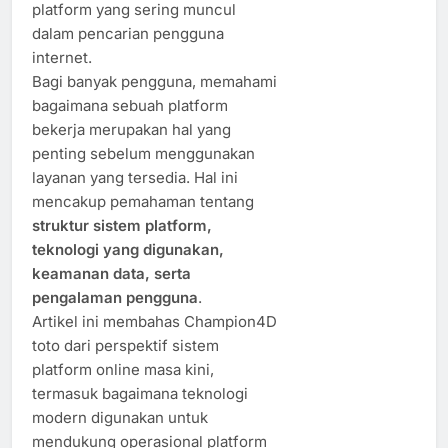
platform yang sering muncul
dalam pencarian pengguna
internet.
Bagi banyak pengguna, memahami
bagaimana sebuah platform
bekerja merupakan hal yang
penting sebelum menggunakan
layanan yang tersedia. Hal ini
mencakup pemahaman tentang
struktur sistem platform,
teknologi yang digunakan,
keamanan data, serta
pengalaman pengguna
.
Artikel ini membahas Champion4D
toto dari perspektif sistem
platform online masa kini,
termasuk bagaimana teknologi
modern digunakan untuk
mendukung operasional platform