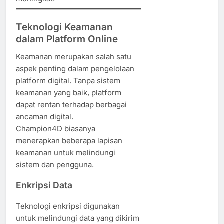
Teknologi Keamanan
dalam Platform Online
Keamanan merupakan salah satu
aspek penting dalam pengelolaan
platform digital. Tanpa sistem
keamanan yang baik, platform
dapat rentan terhadap berbagai
ancaman digital.
Champion4D biasanya
menerapkan beberapa lapisan
keamanan untuk melindungi
sistem dan pengguna.
Enkripsi Data
Teknologi enkripsi digunakan
untuk melindungi data yang dikirim