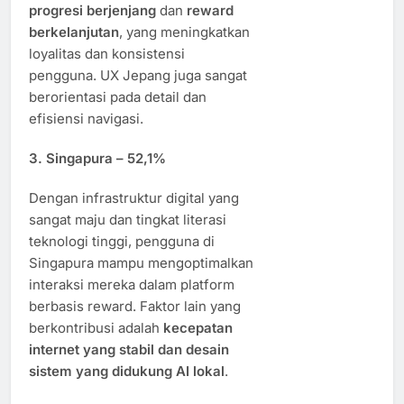
progresi berjenjang
dan
reward
berkelanjutan
, yang meningkatkan
loyalitas dan konsistensi
pengguna. UX Jepang juga sangat
berorientasi pada detail dan
efisiensi navigasi.
3.
Singapura – 52,1%
Dengan infrastruktur digital yang
sangat maju dan tingkat literasi
teknologi tinggi, pengguna di
Singapura mampu mengoptimalkan
interaksi mereka dalam platform
berbasis reward. Faktor lain yang
berkontribusi adalah
kecepatan
internet yang stabil dan desain
sistem yang didukung AI lokal
.