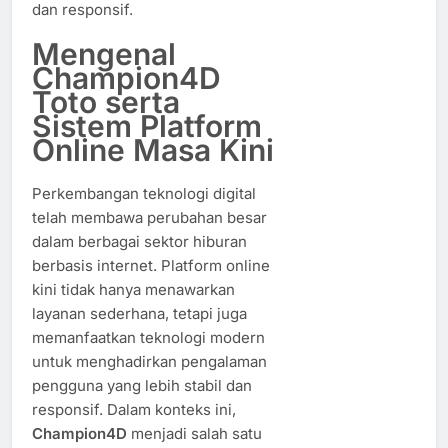
dan responsif.
Mengenal
Champion4D
Toto serta
Sistem Platform
Online Masa Kini
Perkembangan teknologi digital
telah membawa perubahan besar
dalam berbagai sektor hiburan
berbasis internet. Platform online
kini tidak hanya menawarkan
layanan sederhana, tetapi juga
memanfaatkan teknologi modern
untuk menghadirkan pengalaman
pengguna yang lebih stabil dan
responsif. Dalam konteks ini,
Champion4D
menjadi salah satu