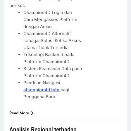
berikut:
Champion4D Login dan
Cara Mengakses Platform
dengan Aman
Champion4D Alternatif
sebagai Solusi Ketika Akses
Utama Tidak Tersedia
Teknologi Backend pada
Platform Champion4D
Sistem Keamanan Data pada
Platform Champion4D
Panduan Navigasi
champion4d toto
bagi
Pengguna Baru
Read More
Analisis Regional terhadap