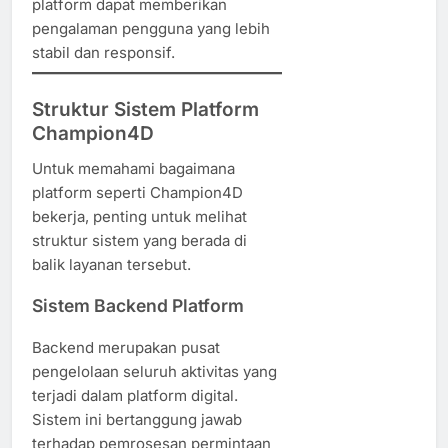
platform dapat memberikan
pengalaman pengguna yang lebih
stabil dan responsif.
Struktur Sistem Platform
Champion4D
Untuk memahami bagaimana
platform seperti Champion4D
bekerja, penting untuk melihat
struktur sistem yang berada di
balik layanan tersebut.
Sistem Backend Platform
Backend merupakan pusat
pengelolaan seluruh aktivitas yang
terjadi dalam platform digital.
Sistem ini bertanggung jawab
terhadap pemrosesan permintaan