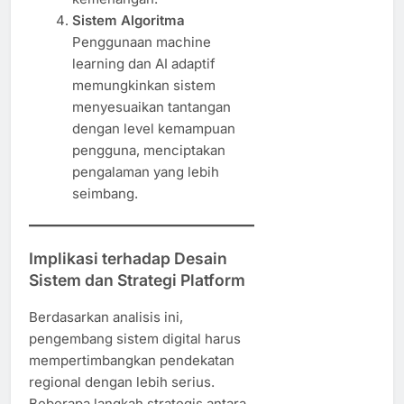
Sistem Algoritma
Penggunaan machine
learning dan AI adaptif
memungkinkan sistem
menyesuaikan tantangan
dengan level kemampuan
pengguna, menciptakan
pengalaman yang lebih
seimbang.
Implikasi terhadap Desain
Sistem dan Strategi Platform
Berdasarkan analisis ini,
pengembang sistem digital harus
mempertimbangkan pendekatan
regional dengan lebih serius.
Beberapa langkah strategis antara