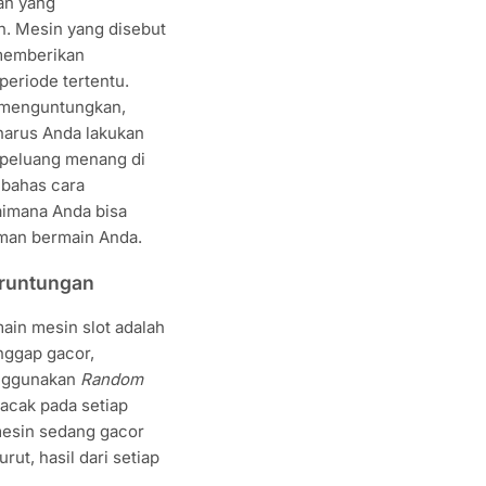
an yang
n. Mesin yang disebut
 memberikan
periode tertentu.
 menguntungkan,
 harus Anda lakukan
 peluang menang di
embahas cara
aimana Anda bisa
man bermain Anda.
runtungan
ain mesin slot adalah
anggap gacor,
enggunakan
Random
acak pada setiap
mesin sedang gacor
t, hasil dari setiap