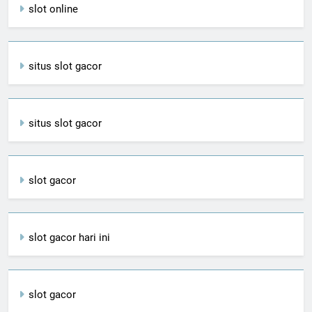
slot online
situs slot gacor
situs slot gacor
slot gacor
slot gacor hari ini
slot gacor