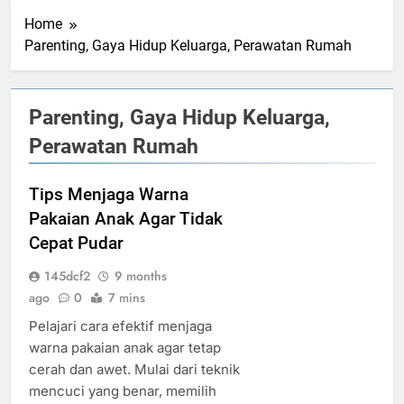
Home
Parenting, Gaya Hidup Keluarga, Perawatan Rumah
Parenting, Gaya Hidup Keluarga,
Perawatan Rumah
Tips Menjaga Warna
Pakaian Anak Agar Tidak
Cepat Pudar
145dcf2
9 months
ago
0
7 mins
Pelajari cara efektif menjaga
warna pakaian anak agar tetap
cerah dan awet. Mulai dari teknik
mencuci yang benar, memilih