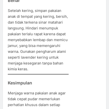
Benar
Setelah kering, simpan pakaian
anak di tempat yang kering, bersih,
dan tidak terkena sinar matahari
langsung. Hindari menumpuk
pakaian terlalu rapat karena dapat
menyebabkan lembap dan memicu
jamur, yang bisa memengaruhi
warna. Gunakan pengharum alami
seperti lavender kering untuk
menjaga kesegaran tanpa bahan
kimia keras.
Kesimpulan
Menjaga warna pakaian anak agar
tidak cepat pudar memerlukan
perhatian khusus dalam setiap