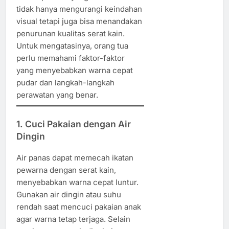
tidak hanya mengurangi keindahan
visual tetapi juga bisa menandakan
penurunan kualitas serat kain.
Untuk mengatasinya, orang tua
perlu memahami faktor-faktor
yang menyebabkan warna cepat
pudar dan langkah-langkah
perawatan yang benar.
1. Cuci Pakaian dengan Air
Dingin
Air panas dapat memecah ikatan
pewarna dengan serat kain,
menyebabkan warna cepat luntur.
Gunakan air dingin atau suhu
rendah saat mencuci pakaian anak
agar warna tetap terjaga. Selain