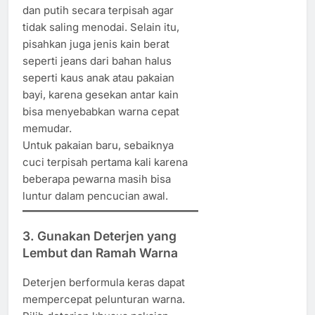
dan putih secara terpisah agar
tidak saling menodai. Selain itu,
pisahkan juga jenis kain berat
seperti jeans dari bahan halus
seperti kaus anak atau pakaian
bayi, karena gesekan antar kain
bisa menyebabkan warna cepat
memudar.
Untuk pakaian baru, sebaiknya
cuci terpisah pertama kali karena
beberapa pewarna masih bisa
luntur dalam pencucian awal.
3. Gunakan Deterjen yang
Lembut dan Ramah Warna
Deterjen berformula keras dapat
mempercepat pelunturan warna.