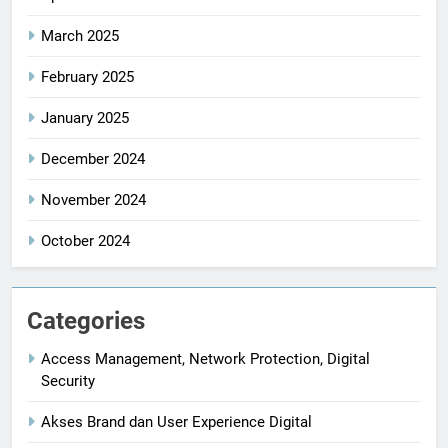
March 2025
February 2025
January 2025
December 2024
November 2024
October 2024
Categories
Access Management, Network Protection, Digital
Security
Akses Brand dan User Experience Digital