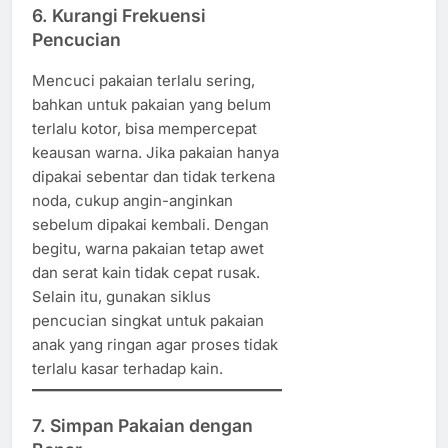
6. Kurangi Frekuensi
Pencucian
Mencuci pakaian terlalu sering,
bahkan untuk pakaian yang belum
terlalu kotor, bisa mempercepat
keausan warna. Jika pakaian hanya
dipakai sebentar dan tidak terkena
noda, cukup angin-anginkan
sebelum dipakai kembali. Dengan
begitu, warna pakaian tetap awet
dan serat kain tidak cepat rusak.
Selain itu, gunakan siklus
pencucian singkat untuk pakaian
anak yang ringan agar proses tidak
terlalu kasar terhadap kain.
7. Simpan Pakaian dengan