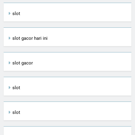
slot
slot gacor hari ini
slot gacor
slot
slot