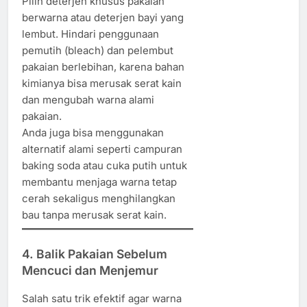
Pilih deterjen khusus pakaian
berwarna atau deterjen bayi yang
lembut. Hindari penggunaan
pemutih (bleach) dan pelembut
pakaian berlebihan, karena bahan
kimianya bisa merusak serat kain
dan mengubah warna alami
pakaian.
Anda juga bisa menggunakan
alternatif alami seperti campuran
baking soda atau cuka putih untuk
membantu menjaga warna tetap
cerah sekaligus menghilangkan
bau tanpa merusak serat kain.
4. Balik Pakaian Sebelum
Mencuci dan Menjemur
Salah satu trik efektif agar warna