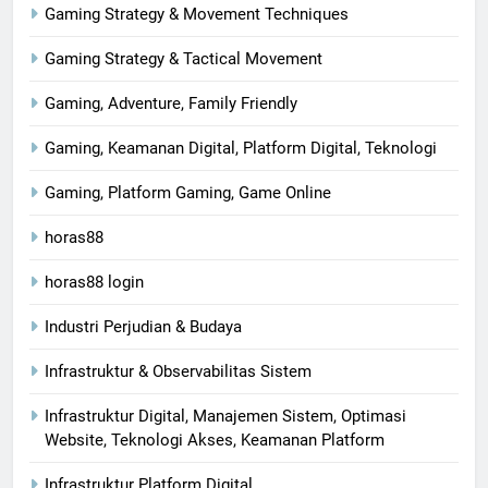
Gaming Strategy & Movement Techniques
Gaming Strategy & Tactical Movement
Gaming, Adventure, Family Friendly
Gaming, Keamanan Digital, Platform Digital, Teknologi
Gaming, Platform Gaming, Game Online
horas88
horas88 login
Industri Perjudian & Budaya
Infrastruktur & Observabilitas Sistem
Infrastruktur Digital, Manajemen Sistem, Optimasi
Website, Teknologi Akses, Keamanan Platform
Infrastruktur Platform Digital