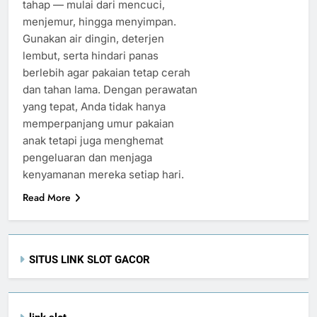
tahap — mulai dari mencuci,
menjemur, hingga menyimpan.
Gunakan air dingin, deterjen
lembut, serta hindari panas
berlebih agar pakaian tetap cerah
dan tahan lama. Dengan perawatan
yang tepat, Anda tidak hanya
memperpanjang umur pakaian
anak tetapi juga menghemat
pengeluaran dan menjaga
kenyamanan mereka setiap hari.
Read More
SITUS LINK SLOT GACOR