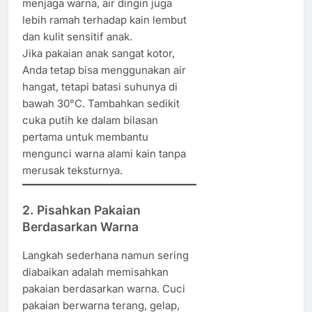
menjaga warna, air dingin juga
lebih ramah terhadap kain lembut
dan kulit sensitif anak.
Jika pakaian anak sangat kotor,
Anda tetap bisa menggunakan air
hangat, tetapi batasi suhunya di
bawah 30°C. Tambahkan sedikit
cuka putih ke dalam bilasan
pertama untuk membantu
mengunci warna alami kain tanpa
merusak teksturnya.
2. Pisahkan Pakaian
Berdasarkan Warna
Langkah sederhana namun sering
diabaikan adalah memisahkan
pakaian berdasarkan warna. Cuci
pakaian berwarna terang, gelap,