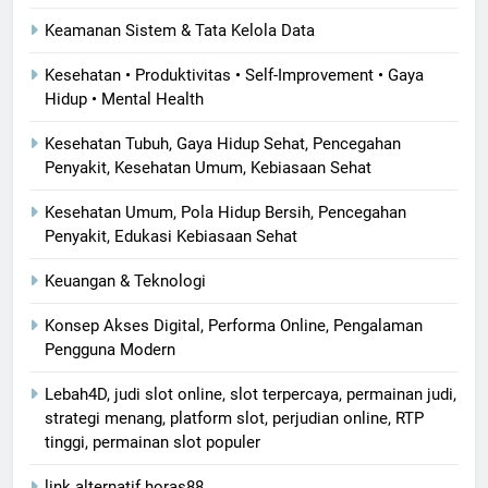
Keamanan Sistem & Tata Kelola Data
Kesehatan • Produktivitas • Self-Improvement • Gaya
Hidup • Mental Health
Kesehatan Tubuh, Gaya Hidup Sehat, Pencegahan
Penyakit, Kesehatan Umum, Kebiasaan Sehat
Kesehatan Umum, Pola Hidup Bersih, Pencegahan
Penyakit, Edukasi Kebiasaan Sehat
Keuangan & Teknologi
Konsep Akses Digital, Performa Online, Pengalaman
Pengguna Modern
Lebah4D, judi slot online, slot terpercaya, permainan judi,
strategi menang, platform slot, perjudian online, RTP
tinggi, permainan slot populer
link alternatif horas88