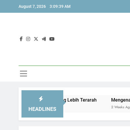
Skip
August 7, 2026
3:09:40 AM
to
content
Bud
Dapatkan 
 dengan Akses yang Lebih Terarah
Mengenal Tampilan 
2 Weeks Ago
HEADLINES