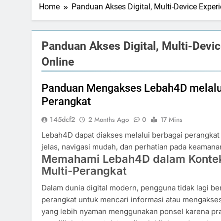
Home
Panduan Akses Digital, Multi-Device Exper
Panduan Akses Digital, Multi-Devi
Online
Panduan Mengakses Lebah4D melalu
Perangkat
145dcf2
2 Months Ago
0
17 Mins
Lebah4D dapat diakses melalui berbagai perangka
jelas, navigasi mudah, dan perhatian pada keaman
Memahami Lebah4D dalam Konte
Multi-Perangkat
Dalam dunia digital modern, pengguna tidak lagi b
perangkat untuk mencari informasi atau mengakse
yang lebih nyaman menggunakan ponsel karena pra