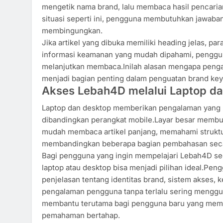
mengetik nama brand, lalu membaca hasil pencari
situasi seperti ini, pengguna membutuhkan jawaban
membingungkan.
Jika artikel yang dibuka memiliki heading jelas, par
informasi keamanan yang mudah dipahami, penggu
melanjutkan membaca.Inilah alasan mengapa peng
menjadi bagian penting dalam penguatan brand ke
Akses Lebah4D melalui Laptop d
Laptop dan desktop memberikan pengalaman yang l
dibandingkan perangkat mobile.Layar besar membu
mudah membaca artikel panjang, memahami struktu
membandingkan beberapa bagian pembahasan seca
Bagi pengguna yang ingin mempelajari Lebah4D se
laptop atau desktop bisa menjadi pilihan ideal.P
penjelasan tentang identitas brand, sistem akses,
pengalaman pengguna tanpa terlalu sering menggulir
membantu terutama bagi pengguna baru yang me
pemahaman bertahap.