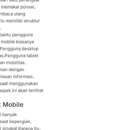
n memakai ponsel,
embaca ulang
rlu memiliki struktur
.
mbantu pengguna
mobile biasanya
.Pengguna desktop
as.Pengguna tablet
n mobilitas.
aman dengan
elasan informasi,
n saat menggunakan
ek ini akan terlihat
 Mobile
gi banyak
saat bepergian,
 singkat.Karena itu,