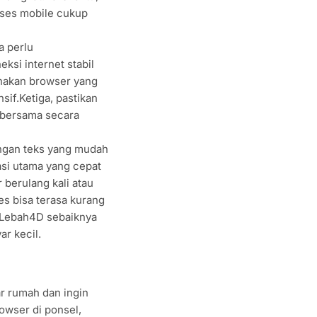
kses mobile cukup
a perlu
ksi internet stabil
unakan browser yang
if.Ketiga, pastikan
 bersama secara
engan teks yang mudah
masi utama yang cepat
berulang kali atau
s bisa terasa kurang
g Lebah4D sebaiknya
ar kecil.
r rumah dan ingin
owser di ponsel,