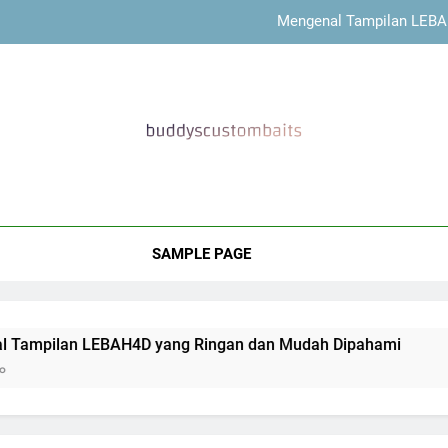
Mengenal Tampilan LEBA
Mengenal Sistem Navigasi
KAYA787 dengan Struktur Navigasi 
EDWINSLOT sebagai Platform Dig
dy's Custom Baits
Mengenal Tampilan LEBA
Umpan Ikan Dan Aksesori Memancing Terbaik Di Buddy’s Custo
Mengenal Sistem Navigasi
SAMPLE PAGE
KAYA787 dengan Struktur Navigasi 
LEBAH4D yang Ringan dan Mudah Dipahami
Mengenal S
2 Weeks Ago