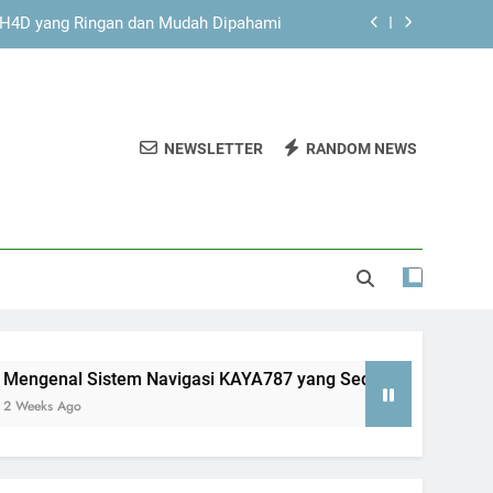
H4D yang Ringan dan Mudah Dipahami
 KAYA787 yang Sederhana dan Terarah
yang Mendukung Kenyamanan Pengguna
NEWSLETTER
RANDOM NEWS
ital dengan Akses yang Lebih Terarah
H4D yang Ringan dan Mudah Dipahami
m Baits. Untuk Hasil Memancing Yang Maksimal.
 KAYA787 yang Sederhana dan Terarah
yang Mendukung Kenyamanan Pengguna
istem Navigasi KAYA787 yang Sederhana dan Terarah
3