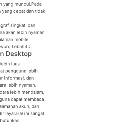
an yang muncul.Pada
 yang cepat dan tidak
agraf singkat, dan
na akan lebih nyaman
alaman mobile
yword Lebah4D.
an Desktop
ebih luas
at pengguna lebih
r informasi, dan
ra lebih nyaman.
cara lebih mendalam,
engguna dapat membaca
 keamanan akun, dan
 layar.Hal ini sangat
mbutuhkan