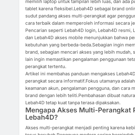
memilih laptop untuk tampilan lebih luas, dan ada 
tablet karena fleksibel.Lebah4D sebagai brand onli
sudut pandang akses multi-perangkat agar penggu
cara terbaik dalam memperoleh informasi secara je
Pencarian seperti Lebah4D login, Lebah4D resmi, L
dan Lebah4D akses mobile menunjukkan bahwa pe
kebutuhan yang berbeda-beda.Sebagian ingin mem
brand, sebagian mencari akses yang lebih mudah, 
lain ingin memastikan pengalaman penggunaan tet
perangkat tertentu.
Artikel ini membahas panduan mengakses Lebah4D 
perangkat secara informatif.Fokus utamanya adala
keamanan akun, pengalaman pengguna, dan cara 
brand dengan lebih teliti.Pembahasan dibuat natur
Lebah4D tetap kuat tanpa terasa dipaksakan.
Mengapa Akses Multi-Perangkat P
Lebah4D?
Akses multi-perangkat menjadi penting karena ke
terus berubah.Pengguna modern sering berpindah d