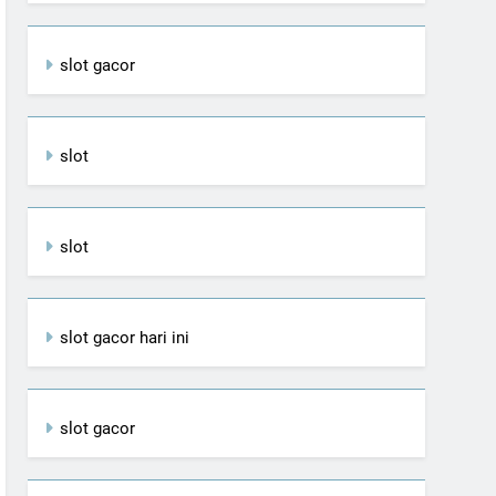
slot gacor
slot
slot
slot gacor hari ini
slot gacor