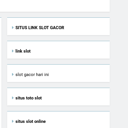
SITUS LINK SLOT GACOR
link slot
slot gacor hari ini
situs toto slot
situs slot online