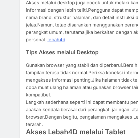
Akses melalui desktop juga cocok untuk melakuk
informasi dengan lebih teliti.Pengguna dapat memp
nama brand, struktur halaman, dan detail instruksi 
jelas.Namun, tetap disarankan menggunakan perang
perangkat umum, terutama jika berkaitan dengan ak
personal.
lebah4d
Tips Akses melalui Desktop
Gunakan browser yang stabil dan diperbarui.Bersih
tampilan terasa tidak normal.Periksa koneksi inter
mengakses informasi penting.Jika halaman tidak te
coba muat ulang halaman atau gunakan browser lai
kompatibel.
Langkah sederhana seperti ini dapat membantu 
apakah kendala berasal dari perangkat, jaringan, a
browser.Dengan begitu, pengalaman mengakses Le
terarah.
Akses Lebah4D melalui Tablet