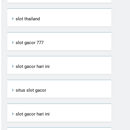
slot thailand
slot gacor 777
slot gacor hari ini
situs slot gacor
slot gacor hari ini