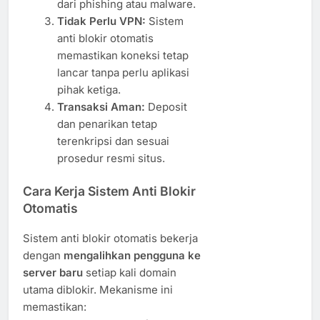
dari phishing atau malware.
Tidak Perlu VPN:
Sistem
anti blokir otomatis
memastikan koneksi tetap
lancar tanpa perlu aplikasi
pihak ketiga.
Transaksi Aman:
Deposit
dan penarikan tetap
terenkripsi dan sesuai
prosedur resmi situs.
Cara Kerja Sistem Anti Blokir
Otomatis
Sistem anti blokir otomatis bekerja
dengan
mengalihkan pengguna ke
server baru
setiap kali domain
utama diblokir. Mekanisme ini
memastikan: