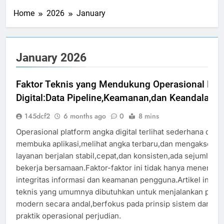
Home
2026
January
January 2026
Faktor Teknis yang Mendukung Operasional Pla
Digital:Data Pipeline,Keamanan,dan Keandalan 
145dcf2
6 months ago
0
8 mins
Operasional platform angka digital terlihat sederhana di
membuka aplikasi,melihat angka terbaru,dan mengakses a
layanan berjalan stabil,cepat,dan konsisten,ada sejumlah f
bekerja bersamaan.Faktor-faktor ini tidak hanya menentuk
integritas informasi dan keamanan pengguna.Artikel ini
teknis yang umumnya dibutuhkan untuk menjalankan platfo
modern secara andal,berfokus pada prinsip sistem dan inf
praktik operasional perjudian.