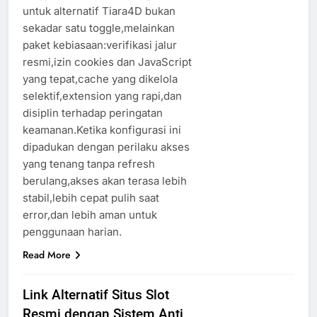
untuk alternatif Tiara4D bukan
sekadar satu toggle,melainkan
paket kebiasaan:verifikasi jalur
resmi,izin cookies dan JavaScript
yang tepat,cache yang dikelola
selektif,extension yang rapi,dan
disiplin terhadap peringatan
keamanan.Ketika konfigurasi ini
dipadukan dengan perilaku akses
yang tenang tanpa refresh
berulang,akses akan terasa lebih
stabil,lebih cepat pulih saat
error,dan lebih aman untuk
penggunaan harian.
Read More
Link Alternatif Situs Slot
Resmi dengan Sistem Anti