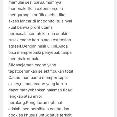
memulai sesi baru,umumnya
menonaktifkan extension,dan
mengurangi konflik cache.Jika
akses lancar di Incognito,itu sinyal
kuat bahwa profil utama
bermasalah,entah karena cookies
rusak,cache korup,atau extension
agresif.Dengan hasil uji ini,Anda
bisa memperbaiki penyebab tanpa
menebak-nebak.
5)Manajemen cache yang
tepat:bersihkan selektif,bukan total
Cache membantu mempercepat
akses,namun cache yang korup
dapat menyebabkan halaman tidak
lengkap atau error
berulang.Pengaturan optimal
adalah membersihkan cache dan
cookies khusus untuk situs terkait