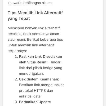
khawatir kehilangan akses.
Tips Memilih Link Alternatif
yang Tepat
Meskipun banyak link alternatif
tersedia, tidak semuanya aman
atau resmi. Berikut beberapa tips
untuk memilih link alternatif
terpercaya:
Pastikan Link Disediakan
oleh Situs Resmi:
Hindari
link dari pihak ketiga yang
mencurigakan.
Cek Sistem Keamanan:
Pastikan link menggunakan
protokol HTTPS dan
enkripsi data.
Perhatikan Update