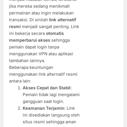
jika mereka sedang menikmati
permainan atau ingin melakukan
transaksi. Di sinilah
link alternatif
resmi
menjadi sangat penting. Link
ini bekerja secara
otomatis
memperbarui akses
sehingga
pemain dapat login tanpa
menggunakan VPN atau aplikasi
tambahan lainnya.
Beberapa keuntungan
menggunakan link alternatif resmi
antara lain:
Akses Cepat dan Stabil:
Pemain tidak lagi mengalami
gangguan saat login.
Keamanan Terjamin:
Link
ini disediakan langsung oleh
situs resmi sehingga aman