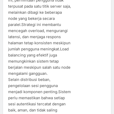
ini, permintaan pengguna tidak
terpusat pada satu titik server saja,
melainkan dibagi ke beberapa
node yang bekerja secara
paralel.Strategi ini membantu
mencegah overload, mengurangi
latensi, dan menjaga respons
halaman tetap konsisten meskipun
jumlah pengguna meningkat.Load
balancing yang efektif juga
memungkinkan sistem tetap
berjalan meskipun salah satu node
mengalami gangguan.
Selain distribusi beban,
pengelolaan sesi pengguna
menjadi komponen penting.Sistem
perlu memastikan bahwa setiap
sesi autentikasi tercatat dengan
baik, aman, dan tidak saling