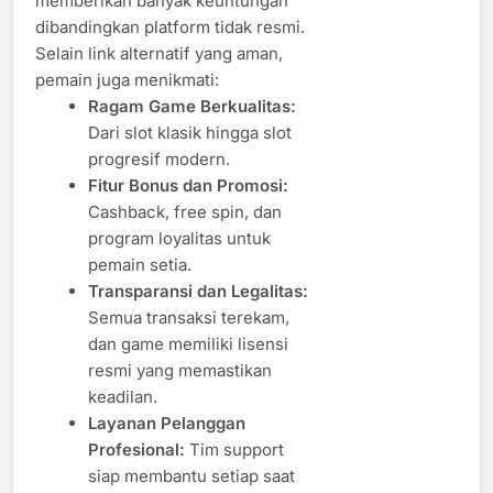
memberikan banyak keuntungan
dibandingkan platform tidak resmi.
Selain link alternatif yang aman,
pemain juga menikmati:
Ragam Game Berkualitas:
Dari slot klasik hingga slot
progresif modern.
Fitur Bonus dan Promosi:
Cashback, free spin, dan
program loyalitas untuk
pemain setia.
Transparansi dan Legalitas:
Semua transaksi terekam,
dan game memiliki lisensi
resmi yang memastikan
keadilan.
Layanan Pelanggan
Profesional:
Tim support
siap membantu setiap saat