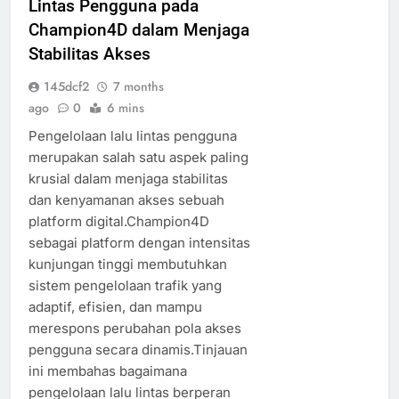
Lintas Pengguna pada
Champion4D dalam Menjaga
Stabilitas Akses
145dcf2
7 months
ago
0
6 mins
Pengelolaan lalu lintas pengguna
merupakan salah satu aspek paling
krusial dalam menjaga stabilitas
dan kenyamanan akses sebuah
platform digital.Champion4D
sebagai platform dengan intensitas
kunjungan tinggi membutuhkan
sistem pengelolaan trafik yang
adaptif, efisien, dan mampu
merespons perubahan pola akses
pengguna secara dinamis.Tinjauan
ini membahas bagaimana
pengelolaan lalu lintas berperan