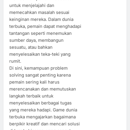
untuk menjelajahi dan
memecahkan masalah sesuai
keinginan mereka. Dalam dunia
terbuka, pemain dapat menghadapi
tantangan seperti menemukan
sumber daya, membangun
sesuatu, atau bahkan
menyelesaikan teka-teki yang
rumit.
Di sini, kemampuan problem
solving sangat penting karena
pemain sering kali harus
merencanakan dan memutuskan
langkah terbaik untuk
menyelesaikan berbagai tugas
yang mereka hadapi. Game dunia
terbuka mengajarkan bagaimana
berpikir kreatif dan mencari solusi