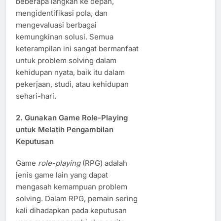
beberapa langkah ke depan,
mengidentifikasi pola, dan
mengevaluasi berbagai
kemungkinan solusi. Semua
keterampilan ini sangat bermanfaat
untuk problem solving dalam
kehidupan nyata, baik itu dalam
pekerjaan, studi, atau kehidupan
sehari-hari.
2. Gunakan Game Role-Playing
untuk Melatih Pengambilan
Keputusan
Game
role-playing
(RPG) adalah
jenis game lain yang dapat
mengasah kemampuan problem
solving. Dalam RPG, pemain sering
kali dihadapkan pada keputusan