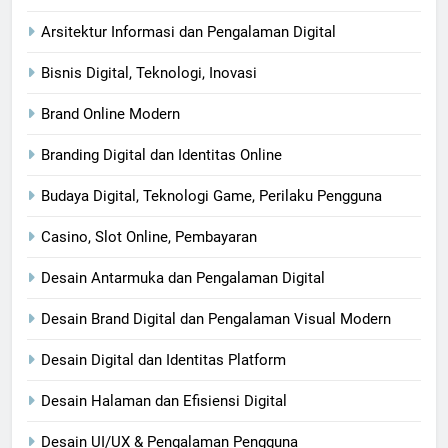
Arsitektur Informasi dan Pengalaman Digital
Bisnis Digital, Teknologi, Inovasi​
Brand Online Modern
Branding Digital dan Identitas Online
Budaya Digital, Teknologi Game, Perilaku Pengguna
Casino, Slot Online, Pembayaran
Desain Antarmuka dan Pengalaman Digital
Desain Brand Digital dan Pengalaman Visual Modern
Desain Digital dan Identitas Platform
Desain Halaman dan Efisiensi Digital
Desain UI/UX & Pengalaman Pengguna