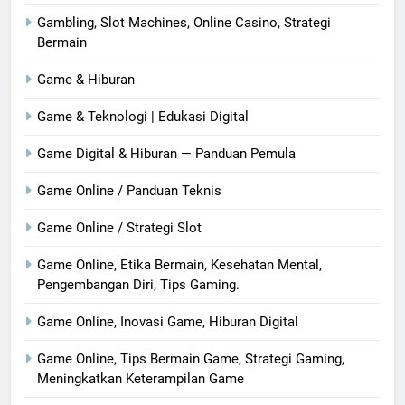
Gambling, Slot Machines, Online Casino, Strategi
Bermain
Game & Hiburan
Game & Teknologi | Edukasi Digital
Game Digital & Hiburan — Panduan Pemula
Game Online / Panduan Teknis
Game Online / Strategi Slot
Game Online, Etika Bermain, Kesehatan Mental,
Pengembangan Diri, Tips Gaming.
Game Online, Inovasi Game, Hiburan Digital
Game Online, Tips Bermain Game, Strategi Gaming,
Meningkatkan Keterampilan Game