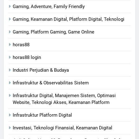
Gaming, Adventure, Family Friendly
Gaming, Keamanan Digital, Platform Digital, Teknologi
Gaming, Platform Gaming, Game Online
horas88
horas88 login
Industri Perjudian & Budaya
Infrastruktur & Observabilitas Sistem
Infrastruktur Digital, Manajemen Sistem, Optimasi
Website, Teknologi Akses, Keamanan Platform
Infrastruktur Platform Digital
Investasi, Teknologi Finansial, Keamanan Digital