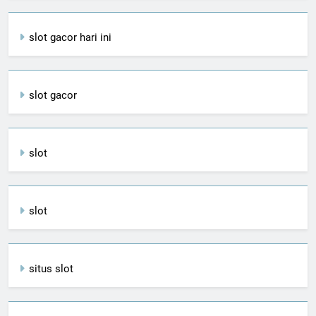
slot gacor hari ini
slot gacor
slot
slot
situs slot