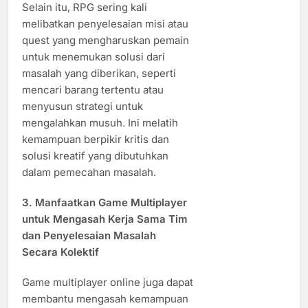
Selain itu, RPG sering kali
melibatkan penyelesaian misi atau
quest yang mengharuskan pemain
untuk menemukan solusi dari
masalah yang diberikan, seperti
mencari barang tertentu atau
menyusun strategi untuk
mengalahkan musuh. Ini melatih
kemampuan berpikir kritis dan
solusi kreatif yang dibutuhkan
dalam pemecahan masalah.
3. Manfaatkan Game Multiplayer
untuk Mengasah Kerja Sama Tim
dan Penyelesaian Masalah
Secara Kolektif
Game multiplayer online juga dapat
membantu mengasah kemampuan