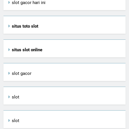
slot gacor hari ini
situs toto slot
situs slot online
slot gacor
slot
slot