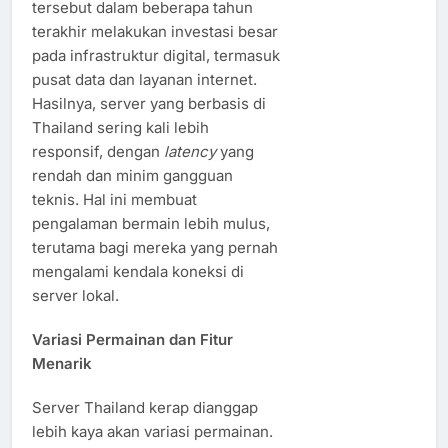
tersebut dalam beberapa tahun
terakhir melakukan investasi besar
pada infrastruktur digital, termasuk
pusat data dan layanan internet.
Hasilnya, server yang berbasis di
Thailand sering kali lebih
responsif, dengan
latency
yang
rendah dan minim gangguan
teknis. Hal ini membuat
pengalaman bermain lebih mulus,
terutama bagi mereka yang pernah
mengalami kendala koneksi di
server lokal.
Variasi Permainan dan Fitur
Menarik
Server Thailand kerap dianggap
lebih kaya akan variasi permainan.