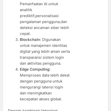
Pemanfaatan AI untuk
analitik
prediktif,personalisasi
pengalaman pengguna,dan
deteksi ancaman siber lebih
cepat.
Blockchain:
Digunakan
untuk manajemen identitas
digital yang lebih aman serta
transparansi sistem login
dan aktivitas pengguna.
Edge Computing:
Memproses data lebih dekat
dengan pengguna untuk
mengurangi latensi login
dan meningkatkan
kecepatan akses global.
Dengan kombinasi teknologi