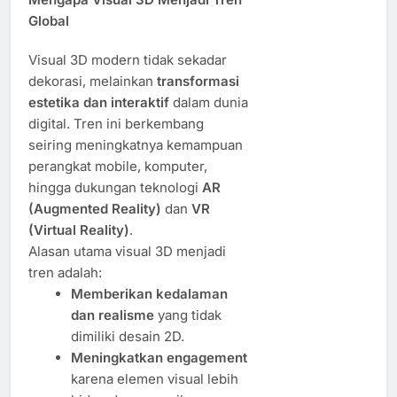
Global
Visual 3D modern tidak sekadar
dekorasi, melainkan
transformasi
estetika dan interaktif
dalam dunia
digital. Tren ini berkembang
seiring meningkatnya kemampuan
perangkat mobile, komputer,
hingga dukungan teknologi
AR
(Augmented Reality)
dan
VR
(Virtual Reality)
.
Alasan utama visual 3D menjadi
tren adalah:
Memberikan kedalaman
dan realisme
yang tidak
dimiliki desain 2D.
Meningkatkan engagement
karena elemen visual lebih