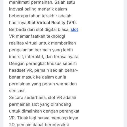
menikmati permainan. Salah satu
inovasi paling menarik dalam
beberapa tahun terakhir adalah
hadirnya
Slot Virtual Reality (VR)
.
Berbeda dari slot digital biasa,
slot
VR memanfaatkan teknologi
realitas virtual untuk memberikan
pengalaman bermain yang lebih
imersif, interaktif, dan terasa nyata.
Dengan perangkat khusus seperti
headset VR, pemain seolah benar-
benar masuk ke dalam dunia
permainan yang penuh warna dan
sensasi.
Secara sederhana, slot VR adalah
permainan slot yang dirancang
untuk dimainkan dengan perangkat
VR. Tidak lagi hanya menatap layar
2D, pemain dapat berinteraksi