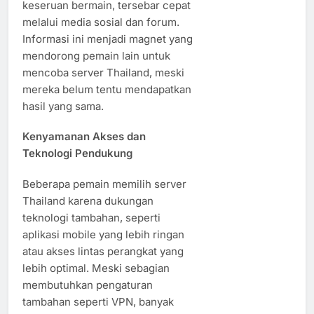
keseruan bermain, tersebar cepat
melalui media sosial dan forum.
Informasi ini menjadi magnet yang
mendorong pemain lain untuk
mencoba server Thailand, meski
mereka belum tentu mendapatkan
hasil yang sama.
Kenyamanan Akses dan
Teknologi Pendukung
Beberapa pemain memilih server
Thailand karena dukungan
teknologi tambahan, seperti
aplikasi mobile yang lebih ringan
atau akses lintas perangkat yang
lebih optimal. Meski sebagian
membutuhkan pengaturan
tambahan seperti VPN, banyak