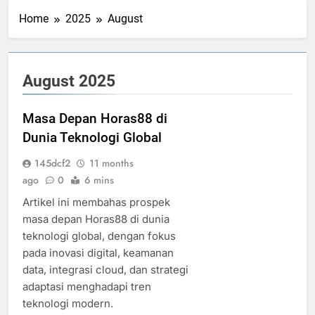
Home
2025
August
August 2025
Masa Depan Horas88 di
Dunia Teknologi Global
145dcf2
11 months
ago
0
6 mins
Artikel ini membahas prospek
masa depan Horas88 di dunia
teknologi global, dengan fokus
pada inovasi digital, keamanan
data, integrasi cloud, dan strategi
adaptasi menghadapi tren
teknologi modern.