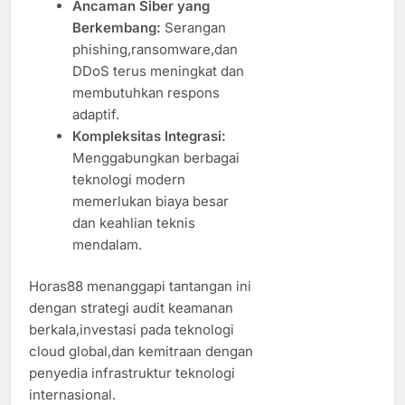
Ancaman Siber yang
Berkembang:
Serangan
phishing,ransomware,dan
DDoS terus meningkat dan
membutuhkan respons
adaptif.
Kompleksitas Integrasi:
Menggabungkan berbagai
teknologi modern
memerlukan biaya besar
dan keahlian teknis
mendalam.
Horas88 menanggapi tantangan ini
dengan strategi audit keamanan
berkala,investasi pada teknologi
cloud global,dan kemitraan dengan
penyedia infrastruktur teknologi
internasional.