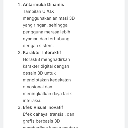
Antarmuka Dinamis
Tampilan UI/UX
menggunakan animasi 3D
yang ringan, sehingga
pengguna merasa lebih
nyaman dan terhubung
dengan sistem.
Karakter Interaktif
Horas88 menghadirkan
karakter digital dengan
desain 3D untuk
menciptakan kedekatan
emosional dan
meningkatkan daya tarik
interaksi.
Efek Visual Inovatif
Efek cahaya, transisi, dan
grafis berbasis 3D
memberikan kesan modern