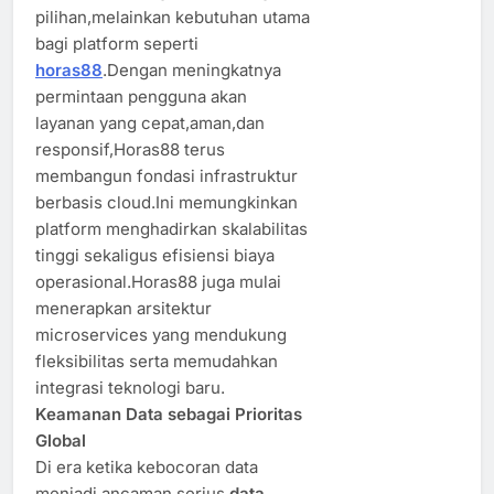
pilihan,melainkan kebutuhan utama
bagi platform seperti
horas88
.Dengan meningkatnya
permintaan pengguna akan
layanan yang cepat,aman,dan
responsif,Horas88 terus
membangun fondasi infrastruktur
berbasis cloud.Ini memungkinkan
platform menghadirkan skalabilitas
tinggi sekaligus efisiensi biaya
operasional.Horas88 juga mulai
menerapkan arsitektur
microservices yang mendukung
fleksibilitas serta memudahkan
integrasi teknologi baru.
Keamanan Data sebagai Prioritas
Global
Di era ketika kebocoran data
menjadi ancaman serius,
data