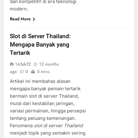
dan kompetitif di era teknologi
modern.
Read More
Slot di Server Thailand:
Mengapa Banyak yang
Tertarik
145dcf2
12 months
ago
0
5 mins
Artikel ini membahas alasan
mengapa banyak pemain tertarik
bermain slot di server Thailand,
mulai dari kestabilan jaringan,
variasi permainan, hingga persepsi
tentang peluang kemenangan.
Fenomena
slot di server Thailand
menjadi topik yang semakin sering