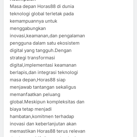
Masa depan Horas88 di dunia
teknologi global terletak pada
kemampuannya untuk
menggabungkan
inovasi,keamanan,dan pengalaman
pengguna dalam satu ekosistem
digital yang tangguh.Dengan
strategi transformasi
digital,implementasi keamanan
berlapis,dan integrasi teknologi
masa depan,Horas88 siap
menjawab tantangan sekaligus
memanfaatkan peluang
global.Meskipun kompleksitas dan
biaya tetap menjadi
hambatan,komitmen terhadap
inovasi dan keberlanjutan akan
memastikan Horas88 terus relevan