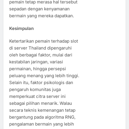
pemain tetap merasa hal tersebut
sepadan dengan kenyamanan
bermain yang mereka dapatkan.
Kesimpulan
Ketertarikan pemain terhadap slot
di server Thailand dipengaruhi
oleh berbagai faktor, mulai dari
kestabilan jaringan, variasi
permainan, hingga persepsi
peluang menang yang lebih tinggi.
Selain itu, faktor psikologis dan
pengaruh komunitas juga
memperkuat citra server ini
sebagai pilihan menarik. Walau
secara teknis kemenangan tetap
bergantung pada algoritma RNG,
pengalaman bermain yang lebih