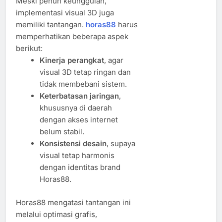
Meski penuh keunggulan,
implementasi visual 3D juga
memiliki tantangan.
horas88
harus
memperhatikan beberapa aspek
berikut:
Kinerja perangkat
, agar
visual 3D tetap ringan dan
tidak membebani sistem.
Keterbatasan jaringan
,
khususnya di daerah
dengan akses internet
belum stabil.
Konsistensi desain
, supaya
visual tetap harmonis
dengan identitas brand
Horas88.
Horas88 mengatasi tantangan ini
melalui optimasi grafis,