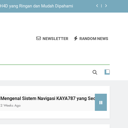
H4D yang Ringan dan Mudah Dipahami
 KAYA787 yang Sederhana dan Terarah
yang Mendukung Kenyamanan Pengguna
NEWSLETTER
RANDOM NEWS
ital dengan Akses yang Lebih Terarah
H4D yang Ringan dan Mudah Dipahami
m Baits. Untuk Hasil Memancing Yang Maksimal.
 KAYA787 yang Sederhana dan Terarah
yang Mendukung Kenyamanan Pengguna
 Sistem Navigasi KAYA787 yang Sederhana dan Terarah
o