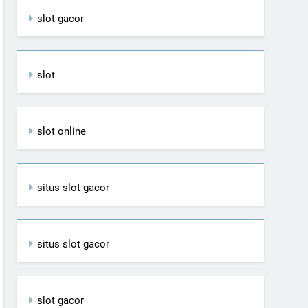
slot gacor
slot
slot online
situs slot gacor
situs slot gacor
slot gacor