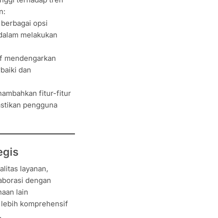
:​
berbagai opsi
dalam melakukan
if mendengarkan
baiki dan
ambahkan fitur-fitur
astikan pengguna
egis
litas layanan,
laborasi dengan
haan lain
lebih komprehensif
​