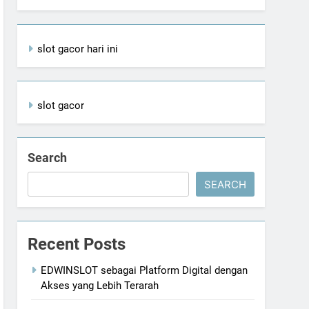
slot gacor hari ini
slot gacor
Search
SEARCH
Recent Posts
EDWINSLOT sebagai Platform Digital dengan
Akses yang Lebih Terarah