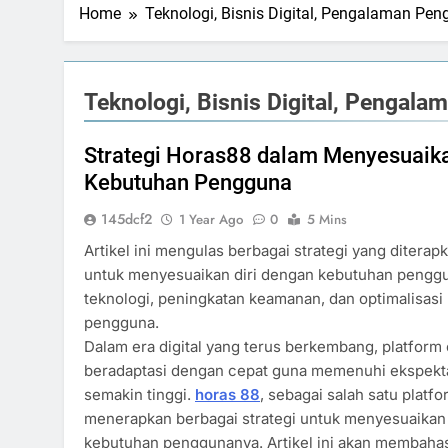
Home
Teknologi, Bisnis Digital, Pengalaman Pe
Teknologi, Bisnis Digital, Pengal
Strategi Horas88 dalam Menyesuaika
Kebutuhan Pengguna
145dcf2
1 Year Ago
0
5 Mins
Artikel ini mengulas berbagai strategi yang ditera
untuk menyesuaikan diri dengan kebutuhan penggu
teknologi, peningkatan keamanan, dan optimalisas
pengguna.
Dalam era digital yang terus berkembang, platform 
beradaptasi dengan cepat guna memenuhi ekspekt
semakin tinggi.
horas 88
, sebagai salah satu platf
menerapkan berbagai strategi untuk menyesuaikan 
kebutuhan penggunanya. Artikel ini akan membaha