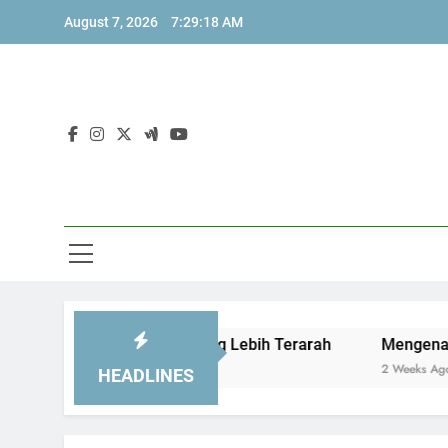
Skip
August 7, 2026
7:29:19 AM
to
content
Bud
Dapatkan 
al dengan Akses yang Lebih Terarah
Mengenal Tampila
2 Weeks Ago
HEADLINES