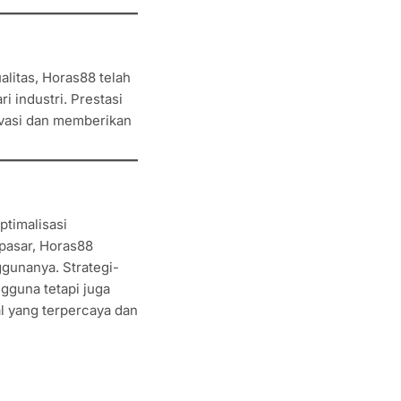
litas, Horas88 telah
 industri. Prestasi
vasi dan memberikan
ptimalisasi
pasar, Horas88
gunanya. Strategi-
gguna tetapi juga
l yang terpercaya dan