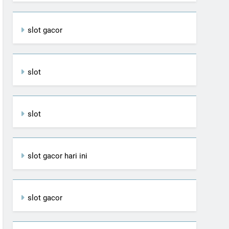
slot gacor
slot
slot
slot gacor hari ini
slot gacor