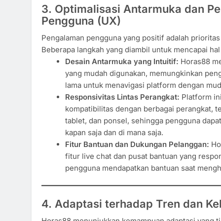
3. Optimalisasi Antarmuka dan P
Pengguna (UX)
Pengalaman pengguna yang positif adalah prioritas
Beberapa langkah yang diambil untuk mencapai hal in
Desain Antarmuka yang Intuitif:
Horas88 me
yang mudah digunakan, memungkinkan pen
lama untuk menavigasi platform dengan muda
Responsivitas Lintas Perangkat:
Platform in
kompatibilitas dengan berbagai perangkat, 
tablet, dan ponsel, sehingga pengguna dap
kapan saja dan di mana saja.
Fitur Bantuan dan Dukungan Pelanggan:
Ho
fitur live chat dan pusat bantuan yang respo
pengguna mendapatkan bantuan saat menghad
4. Adaptasi terhadap Tren dan K
Horas88 menunjukkan kemampuan adaptasi yang tin