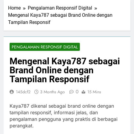
Home
Pengalaman Responsif Digital
Mengenal Kaya787 sebagai Brand Online dengan
Tampilan Responsif
PENGALAMAN RESPONSIF DIGITAL
Mengenal Kaya787 sebagai
Brand Online dengan
Tampilan Responsif
0
145dcf2
3 Months Ago
15 Mins
Kaya787 dikenal sebagai brand online dengan
tampilan responsif, informasi jelas, dan
pengalaman pengguna yang praktis di berbagai
perangkat.