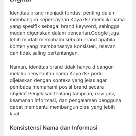
Identitas brand menjadi fondasi penting dalam
membangun kepercayaan.Kaya787 memiliki nama
yang spesifik sebagai brand keyword, sehingga
mudah digunakan dalam pencarian.Google juga
lebih mudah memahami sebuah brand apabila
konten yang membahasnya konsisten, relevan,
dan tidak saling bertentangan.
Namun, identitas brand tidak hanya dibangun
melalui penyebutan nama.Kaya787 perlu
dijelaskan dengan konteks yang jelas agar
pembaca memahami posisi brand secara
objektif.Penjelasan tentang tampilan, navigasi,
keamanan informasi, dan pengalaman pengguna
dapat membantu membangun citra yang lebih
kuat.
Konsistensi Nama dan Informasi