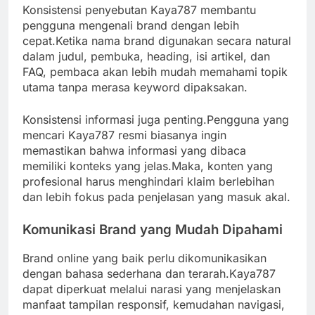
Konsistensi penyebutan Kaya787 membantu
pengguna mengenali brand dengan lebih
cepat.Ketika nama brand digunakan secara natural
dalam judul, pembuka, heading, isi artikel, dan
FAQ, pembaca akan lebih mudah memahami topik
utama tanpa merasa keyword dipaksakan.
Konsistensi informasi juga penting.Pengguna yang
mencari Kaya787 resmi biasanya ingin
memastikan bahwa informasi yang dibaca
memiliki konteks yang jelas.Maka, konten yang
profesional harus menghindari klaim berlebihan
dan lebih fokus pada penjelasan yang masuk akal.
Komunikasi Brand yang Mudah Dipahami
Brand online yang baik perlu dikomunikasikan
dengan bahasa sederhana dan terarah.Kaya787
dapat diperkuat melalui narasi yang menjelaskan
manfaat tampilan responsif, kemudahan navigasi,