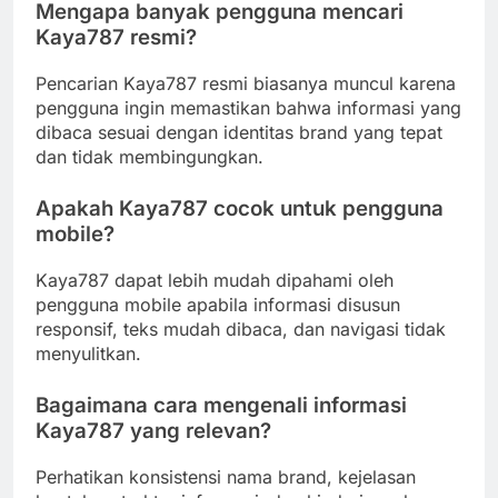
Mengapa banyak pengguna mencari
Kaya787 resmi?
Pencarian Kaya787 resmi biasanya muncul karena
pengguna ingin memastikan bahwa informasi yang
dibaca sesuai dengan identitas brand yang tepat
dan tidak membingungkan.
Apakah Kaya787 cocok untuk pengguna
mobile?
Kaya787 dapat lebih mudah dipahami oleh
pengguna mobile apabila informasi disusun
responsif, teks mudah dibaca, dan navigasi tidak
menyulitkan.
Bagaimana cara mengenali informasi
Kaya787 yang relevan?
Perhatikan konsistensi nama brand, kejelasan