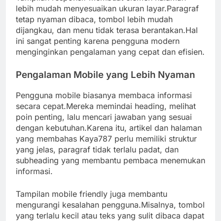
lebih mudah menyesuaikan ukuran layar.Paragraf
tetap nyaman dibaca, tombol lebih mudah
dijangkau, dan menu tidak terasa berantakan.Hal
ini sangat penting karena pengguna modern
menginginkan pengalaman yang cepat dan efisien.
Pengalaman Mobile yang Lebih Nyaman
Pengguna mobile biasanya membaca informasi
secara cepat.Mereka memindai heading, melihat
poin penting, lalu mencari jawaban yang sesuai
dengan kebutuhan.Karena itu, artikel dan halaman
yang membahas Kaya787 perlu memiliki struktur
yang jelas, paragraf tidak terlalu padat, dan
subheading yang membantu pembaca menemukan
informasi.
Tampilan mobile friendly juga membantu
mengurangi kesalahan pengguna.Misalnya, tombol
yang terlalu kecil atau teks yang sulit dibaca dapat