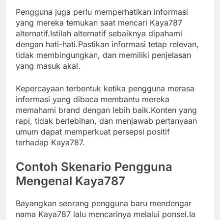
Pengguna juga perlu memperhatikan informasi
yang mereka temukan saat mencari Kaya787
alternatif.Istilah alternatif sebaiknya dipahami
dengan hati-hati.Pastikan informasi tetap relevan,
tidak membingungkan, dan memiliki penjelasan
yang masuk akal.
Kepercayaan terbentuk ketika pengguna merasa
informasi yang dibaca membantu mereka
memahami brand dengan lebih baik.Konten yang
rapi, tidak berlebihan, dan menjawab pertanyaan
umum dapat memperkuat persepsi positif
terhadap Kaya787.
Contoh Skenario Pengguna
Mengenal Kaya787
Bayangkan seorang pengguna baru mendengar
nama Kaya787 lalu mencarinya melalui ponsel.Ia