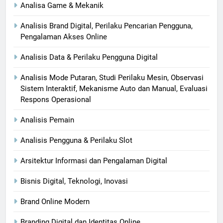
Analisa Game & Mekanik
Analisis Brand Digital, Perilaku Pencarian Pengguna,
Pengalaman Akses Online
Analisis Data & Perilaku Pengguna Digital
Analisis Mode Putaran, Studi Perilaku Mesin, Observasi
Sistem Interaktif, Mekanisme Auto dan Manual, Evaluasi
Respons Operasional
Analisis Pemain
Analisis Pengguna & Perilaku Slot
Arsitektur Informasi dan Pengalaman Digital
Bisnis Digital, Teknologi, Inovasi​
Brand Online Modern
Branding Digital dan Identitas Online