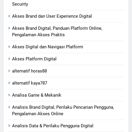
Security
Akses Brand dan User Experience Digital
Akses Brand Digital, Panduan Platform Online,
Pengalaman Akses Praktis
Akses Digital dan Navigasi Platform
Akses Platform Digital
alternatif horas88
alternatif kaya787
Analisa Game & Mekanik
Analisis Brand Digital, Perilaku Pencarian Pengguna,
Pengalaman Akses Online
Analisis Data & Perilaku Pengguna Digital