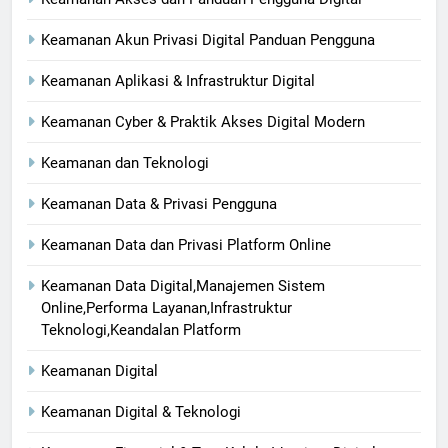
Keamanan Akun Privasi Digital Panduan Pengguna
Keamanan Aplikasi & Infrastruktur Digital
Keamanan Cyber & Praktik Akses Digital Modern
Keamanan dan Teknologi
Keamanan Data & Privasi Pengguna
Keamanan Data dan Privasi Platform Online
Keamanan Data Digital,Manajemen Sistem
Online,Performa Layanan,Infrastruktur
Teknologi,Keandalan Platform
Keamanan Digital
Keamanan Digital & Teknologi