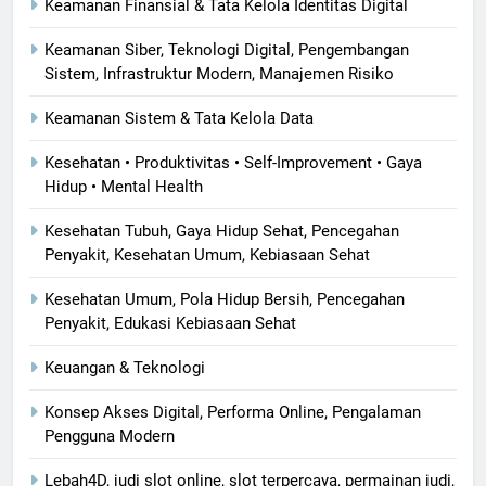
Keamanan Finansial & Tata Kelola Identitas Digital
Keamanan Siber, Teknologi Digital, Pengembangan
Sistem, Infrastruktur Modern, Manajemen Risiko
Keamanan Sistem & Tata Kelola Data
Kesehatan • Produktivitas • Self-Improvement • Gaya
Hidup • Mental Health
Kesehatan Tubuh, Gaya Hidup Sehat, Pencegahan
Penyakit, Kesehatan Umum, Kebiasaan Sehat
Kesehatan Umum, Pola Hidup Bersih, Pencegahan
Penyakit, Edukasi Kebiasaan Sehat
Keuangan & Teknologi
Konsep Akses Digital, Performa Online, Pengalaman
Pengguna Modern
Lebah4D, judi slot online, slot terpercaya, permainan judi,