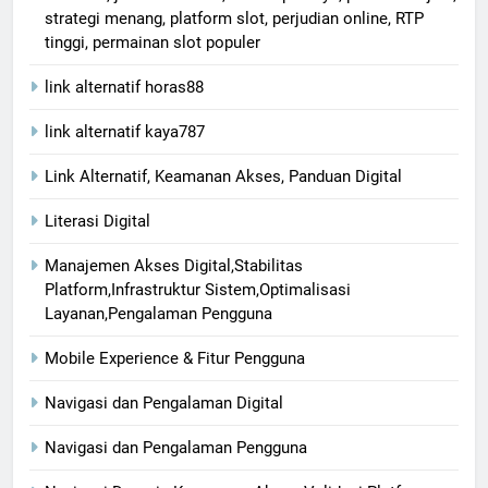
strategi menang, platform slot, perjudian online, RTP
tinggi, permainan slot populer
link alternatif horas88
link alternatif kaya787
Link Alternatif, Keamanan Akses, Panduan Digital
Literasi Digital
Manajemen Akses Digital,Stabilitas
Platform,Infrastruktur Sistem,Optimalisasi
Layanan,Pengalaman Pengguna
Mobile Experience & Fitur Pengguna
Navigasi dan Pengalaman Digital
Navigasi dan Pengalaman Pengguna