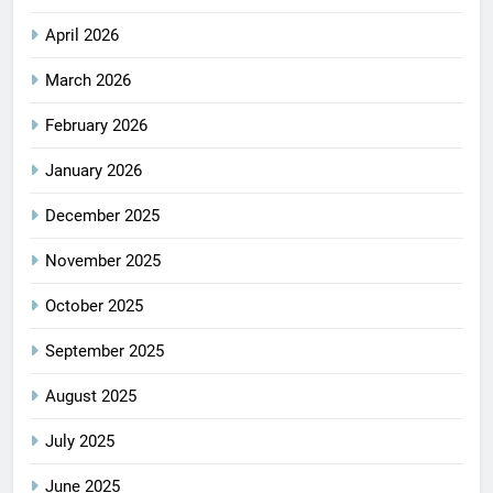
April 2026
March 2026
February 2026
January 2026
December 2025
November 2025
October 2025
September 2025
August 2025
July 2025
June 2025