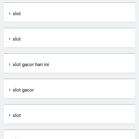
slot
slot
slot gacor hari ini
slot gacor
slot