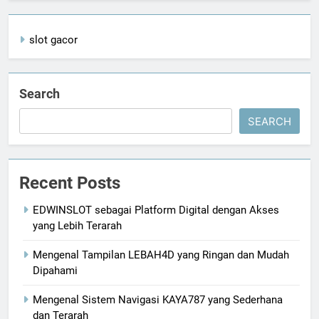
slot gacor
Search
SEARCH
Recent Posts
EDWINSLOT sebagai Platform Digital dengan Akses
yang Lebih Terarah
Mengenal Tampilan LEBAH4D yang Ringan dan Mudah
Dipahami
Mengenal Sistem Navigasi KAYA787 yang Sederhana
dan Terarah