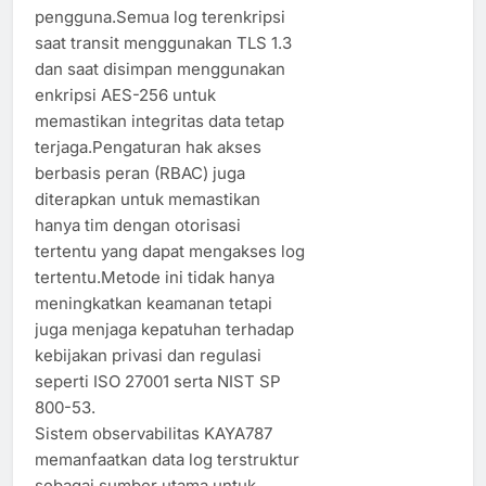
pengguna.Semua log terenkripsi
saat transit menggunakan TLS 1.3
dan saat disimpan menggunakan
enkripsi AES-256 untuk
memastikan integritas data tetap
terjaga.Pengaturan hak akses
berbasis peran (RBAC) juga
diterapkan untuk memastikan
hanya tim dengan otorisasi
tertentu yang dapat mengakses log
tertentu.Metode ini tidak hanya
meningkatkan keamanan tetapi
juga menjaga kepatuhan terhadap
kebijakan privasi dan regulasi
seperti ISO 27001 serta NIST SP
800-53.
Sistem observabilitas KAYA787
memanfaatkan data log terstruktur
sebagai sumber utama untuk