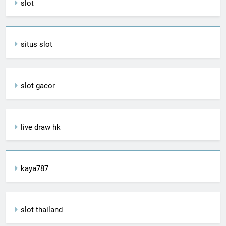
slot
situs slot
slot gacor
live draw hk
kaya787
slot thailand