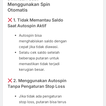
Menggunakan Spin
Otomatis
1. Tidak Memantau Saldo
Saat Autospin Aktif
Autospin bisa
menghabiskan saldo dengan
cepat jika tidak diawasi.
Selalu cek saldo setelah
beberapa putaran untuk
memastikan tidak terjadi
kerugian besar.
2. Menggunakan Autospin
Tanpa Pengaturan Stop Loss
Jika tidak ada pengaturan
stop loss, putaran bisa terus