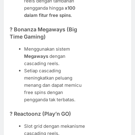
reels dengan tambahan
pengganda hingga
x100
dalam fitur free spins
.
?
Bonanza Megaways (Big
Time Gaming)
Menggunakan sistem
Megaways
dengan
cascading reels.
Setiap cascading
meningkatkan peluang
menang dan dapat memicu
free spins dengan
pengganda tak terbatas.
?
Reactoonz (Play’n GO)
Slot grid dengan mekanisme
cascading reels.