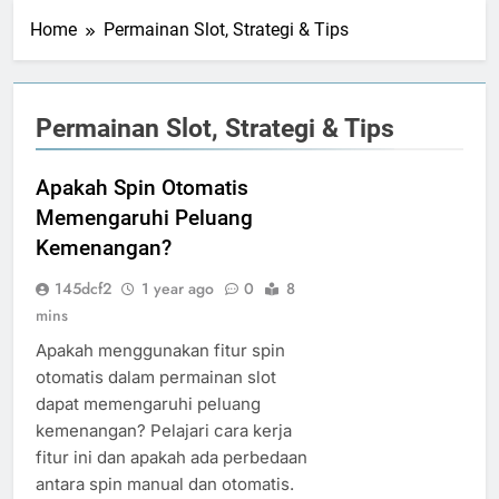
Home
Permainan Slot, Strategi & Tips
Permainan Slot, Strategi & Tips
Apakah Spin Otomatis
Memengaruhi Peluang
Kemenangan?
145dcf2
1 year ago
0
8
mins
Apakah menggunakan fitur spin
otomatis dalam permainan slot
dapat memengaruhi peluang
kemenangan? Pelajari cara kerja
fitur ini dan apakah ada perbedaan
antara spin manual dan otomatis.