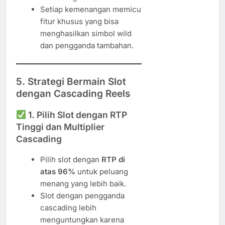
Setiap kemenangan memicu
fitur khusus yang bisa
menghasilkan simbol wild
dan pengganda tambahan.
5. Strategi Bermain Slot
dengan Cascading Reels
1. Pilih Slot dengan RTP
Tinggi dan Multiplier
Cascading
Pilih slot dengan
RTP di
atas 96%
untuk peluang
menang yang lebih baik.
Slot dengan pengganda
cascading lebih
menguntungkan karena