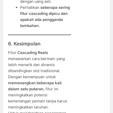
dengan uang asli.
Perhatikan
seberapa sering
fitur cascading dipicu dan
apakah ada pengganda
tambahan
.
6. Kesimpulan
Fitur
Cascading Reels
menawarkan cara bermain yang
lebih menarik dan dinamis
dibandingkan slot tradisional.
Dengan kemampuan untuk
memenangkan beberapa kali
dalam satu putaran
, fitur ini
meningkatkan potensi
kemenangan pemain tanpa harus
meningkatkan taruhan.