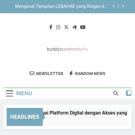
Skip
Mengenal Sistem Navigasi KAYA787 yang
to
Sederhana dan Terarah
content
KAYA787 dengan Struktur Navigasi yang
Mendukung Kenyamanan Pengguna
EDWINSLOT sebagai Platform Digital dengan
Akses yang Lebih Terarah
Mengenal Tampilan LEBAH4D yang Ringan dan
Mudah Dipahami
Mengenal Sistem Navigasi KAYA787 yang
Sederhana dan Terarah
Buddy's Custom
Dapatkan Umpan Ikan Dan Aksesori
KAYA787 dengan Struktur Navigasi yang
NEWSLETTER
RANDOM NEWS
Baits
Mendukung Kenyamanan Pengguna
Memancing Terbaik Di Buddy’s Custom
Baits. Untuk Hasil Memancing Yang
MENU
Maksimal.
WINSLOT sebagai Platform Digital dengan Akses yang Lebih 
HEADLINES
Weeks Ago