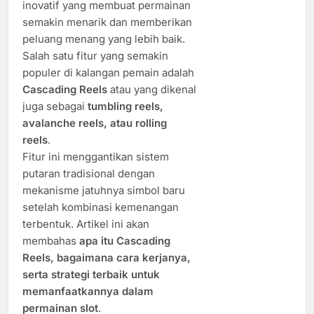
inovatif yang membuat permainan
semakin menarik dan memberikan
peluang menang yang lebih baik.
Salah satu fitur yang semakin
populer di kalangan pemain adalah
Cascading Reels
atau yang dikenal
juga sebagai
tumbling reels,
avalanche reels, atau rolling
reels
.
Fitur ini menggantikan sistem
putaran tradisional dengan
mekanisme jatuhnya simbol baru
setelah kombinasi kemenangan
terbentuk. Artikel ini akan
membahas
apa itu Cascading
Reels, bagaimana cara kerjanya,
serta strategi terbaik untuk
memanfaatkannya dalam
permainan slot
.