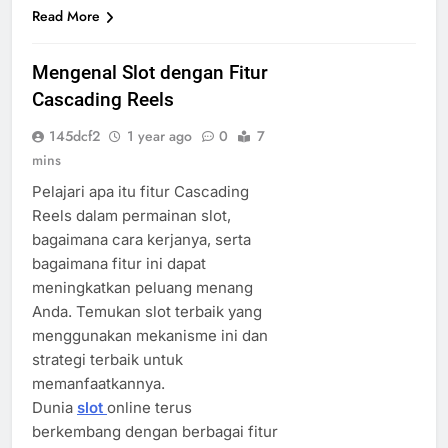
Read More
Mengenal Slot dengan Fitur
Cascading Reels
145dcf2
1 year ago
0
7
mins
Pelajari apa itu fitur Cascading
Reels dalam permainan slot,
bagaimana cara kerjanya, serta
bagaimana fitur ini dapat
meningkatkan peluang menang
Anda. Temukan slot terbaik yang
menggunakan mekanisme ini dan
strategi terbaik untuk
memanfaatkannya.
Dunia
slot
online terus
berkembang dengan berbagai fitur