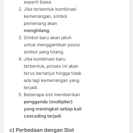
seperti biasa.
Jika terbentuk kombinasi
kemenangan, simbol
pemenang akan
menghilang
.
Simbol baru akan jatuh
untuk menggantikan posisi
simbol yang hilang.
Jika kombinasi baru
terbentuk, proses ini akan
terus berlanjut hingga tidak
ada lagi kemenangan yang
terjadi.
Beberapa slot memberikan
pengganda (multiplier)
yang meningkat setiap kali
cascading terjadi
.
c)
Perbedaan dengan Slot