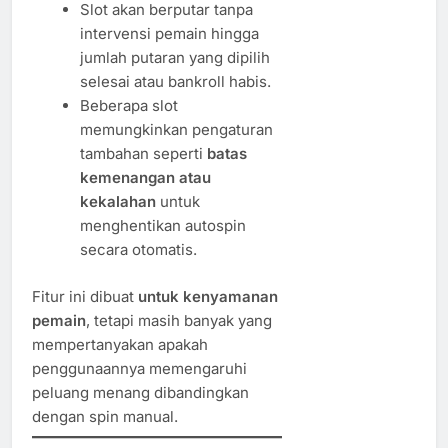
Slot akan berputar tanpa
intervensi pemain hingga
jumlah putaran yang dipilih
selesai atau bankroll habis.
Beberapa slot
memungkinkan pengaturan
tambahan seperti
batas
kemenangan atau
kekalahan
untuk
menghentikan autospin
secara otomatis.
Fitur ini dibuat
untuk kenyamanan
pemain
, tetapi masih banyak yang
mempertanyakan apakah
penggunaannya memengaruhi
peluang menang dibandingkan
dengan spin manual.