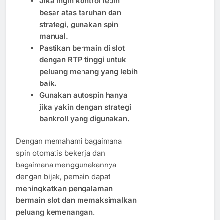
Jika ingin kontrol lebih
besar atas taruhan dan
strategi, gunakan spin
manual.
Pastikan bermain di slot
dengan RTP tinggi untuk
peluang menang yang lebih
baik.
Gunakan autospin hanya
jika yakin dengan strategi
bankroll yang digunakan.
Dengan memahami bagaimana
spin otomatis bekerja dan
bagaimana menggunakannya
dengan bijak, pemain dapat
meningkatkan pengalaman
bermain slot dan memaksimalkan
peluang kemenangan
.