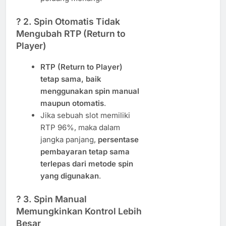
?
2. Spin Otomatis Tidak
Mengubah RTP (Return to
Player)
RTP (Return to Player)
tetap sama, baik
menggunakan spin manual
maupun otomatis
.
Jika sebuah slot memiliki
RTP 96%, maka dalam
jangka panjang,
persentase
pembayaran tetap sama
terlepas dari metode spin
yang digunakan
.
?
3. Spin Manual
Memungkinkan Kontrol Lebih
Besar