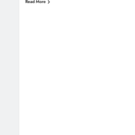
Read More