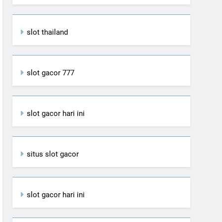
slot thailand
slot gacor 777
slot gacor hari ini
situs slot gacor
slot gacor hari ini