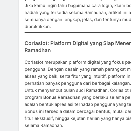
Jika kamu ingin tahu bagaimana cara login, klaim bo
hadiah yang tersedia selama Ramadhan, artikel ini
semuanya dengan lengkap, jelas, dan tentunya mu
dipraktikkan.
Corlaslot: Platform Digital yang Siap Men
Ramadhan
Corlaslot merupakan platform digital yang fokus p
pengguna. Dengan desain yang ramah perangkat mo
akses yang baik, serta fitur yang intuitif, platform i
perhatian banyak pengguna dari berbagai kalangan.
Untuk menyambut bulan suci Ramadhan, Corlaslot
program
Bonus Ramadhan
yang berlaku selama peri
adalah bentuk apresiasi terhadap pengguna yang ter
Bonus ini tersedia dalam berbagai bentuk, mulai dari
fitur eksklusif, hingga kejutan harian yang hanya 
selama Ramadhan.