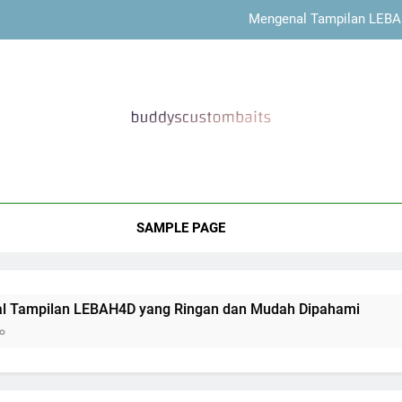
Mengenal Tampilan LEBA
Mengenal Sistem Navigasi
KAYA787 dengan Struktur Navigasi 
EDWINSLOT sebagai Platform Dig
dy's Custom Baits
Mengenal Tampilan LEBA
Umpan Ikan Dan Aksesori Memancing Terbaik Di Buddy’s Custo
Mengenal Sistem Navigasi
SAMPLE PAGE
KAYA787 dengan Struktur Navigasi 
LEBAH4D yang Ringan dan Mudah Dipahami
Mengenal S
3 Weeks Ago