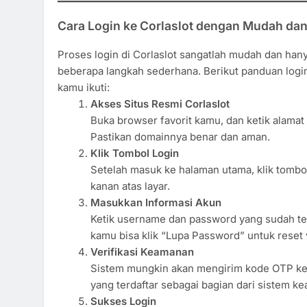
Cara Login ke Corlaslot dengan Mudah da
Proses login di Corlaslot sangatlah mudah dan ha
beberapa langkah sederhana. Berikut panduan logi
kamu ikuti:
Akses Situs Resmi Corlaslot
Buka browser favorit kamu, dan ketik alamat 
Pastikan domainnya benar dan aman.
Klik Tombol Login
Setelah masuk ke halaman utama, klik tombol
kanan atas layar.
Masukkan Informasi Akun
Ketik username dan password yang sudah terd
kamu bisa klik “Lupa Password” untuk reset v
Verifikasi Keamanan
Sistem mungkin akan mengirim kode OTP ke
yang terdaftar sebagai bagian dari sistem 
Sukses Login