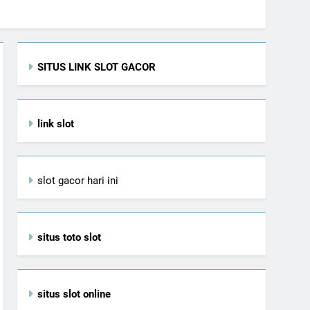
SITUS LINK SLOT GACOR
link slot
slot gacor hari ini
situs toto slot
situs slot online