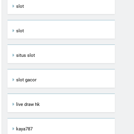
slot
slot
situs slot
slot gacor
live draw hk
kaya787