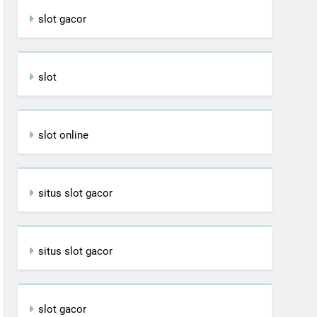
slot gacor
slot
slot online
situs slot gacor
situs slot gacor
slot gacor