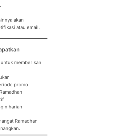
.
ainnya akan
ifikasi atau email.
apatkan
g untuk memberikan
ukar
eriode promo
a Ramadhan
if
gin harian
emangat Ramadhan
enangkan.