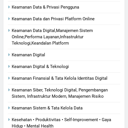
Keamanan Data & Privasi Pengguna
Keamanan Data dan Privasi Platform Online
Keamanan Data Digital,Manajemen Sistem
Online,Performa Layanan,Infrastruktur
Teknologi,Keandalan Platform
Keamanan Digital
Keamanan Digital & Teknologi
Keamanan Finansial & Tata Kelola Identitas Digital
Keamanan Siber, Teknologi Digital, Pengembangan
Sistem, Infrastruktur Modern, Manajemen Risiko
Keamanan Sistem & Tata Kelola Data
Kesehatan • Produktivitas • Self-Improvement • Gaya
Hidup • Mental Health