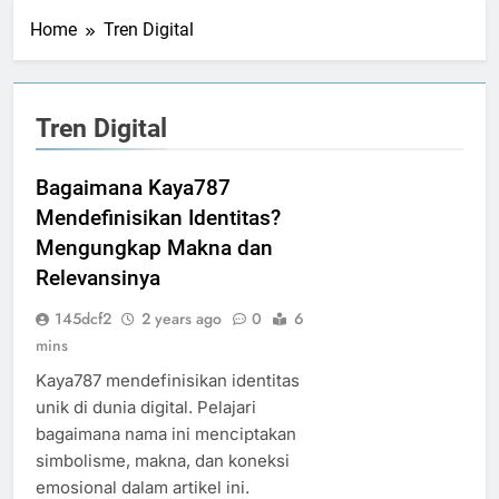
Home
Tren Digital
Tren Digital
Bagaimana Kaya787
Mendefinisikan Identitas?
Mengungkap Makna dan
Relevansinya
145dcf2
2 years ago
0
6
mins
Kaya787 mendefinisikan identitas
unik di dunia digital. Pelajari
bagaimana nama ini menciptakan
simbolisme, makna, dan koneksi
emosional dalam artikel ini.