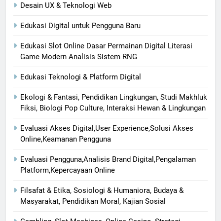
Desain UX & Teknologi Web
Edukasi Digital untuk Pengguna Baru
Edukasi Slot Online Dasar Permainan Digital Literasi
Game Modern Analisis Sistem RNG
Edukasi Teknologi & Platform Digital
Ekologi & Fantasi, Pendidikan Lingkungan, Studi Makhluk
Fiksi, Biologi Pop Culture, Interaksi Hewan & Lingkungan
Evaluasi Akses Digital,User Experience,Solusi Akses
Online,Keamanan Pengguna
Evaluasi Pengguna,Analisis Brand Digital,Pengalaman
Platform,Kepercayaan Online
Filsafat & Etika, Sosiologi & Humaniora, Budaya &
Masyarakat, Pendidikan Moral, Kajian Sosial