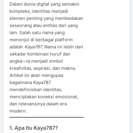
Dalam dunia digital yang semakin
kompleks, identitas menjadi
elemen penting yang membedakan
seseorang atau entitas dari yang
lain. Salah satu nama yang
menonjol di berbagai platform
adalah
Kaya787
. Nama ini lebih dari
sekadar kombinasi huruf dan
angka—ia menjadi simbol
kreativitas, aspirasi, dan makna.
Artikel ini akan mengupas
bagaimana Kaya787
mendefinisikan identitas,
menciptakan koneksi emosional,
dan relevansinya dalam era
modern.
1. Apa Itu Kaya787?