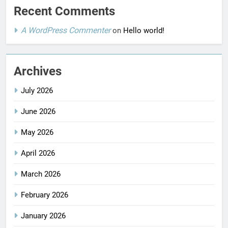
Recent Comments
A WordPress Commenter
on
Hello world!
Archives
July 2026
June 2026
May 2026
April 2026
March 2026
February 2026
January 2026