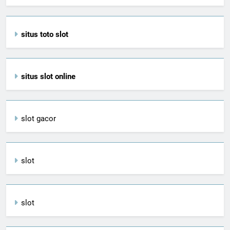
situs toto slot
situs slot online
slot gacor
slot
slot