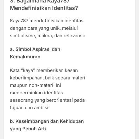
3. Bagaimana Kaya787
Mendefinisikan Identitas?
Kaya787 mendefinisikan identitas
dengan cara yang unik, melalui
simbolisme, makna, dan relevansi:
a. Simbol Aspirasi dan
Kemakmuran
Kata “kaya” memberikan kesan
keberlimpahan, baik secara materi
maupun non-materi. Ini
mencerminkan identitas
seseorang yang berorientasi pada
tujuan dan ambisi.
b. Keseimbangan dan Kehidupan
yang Penuh Arti