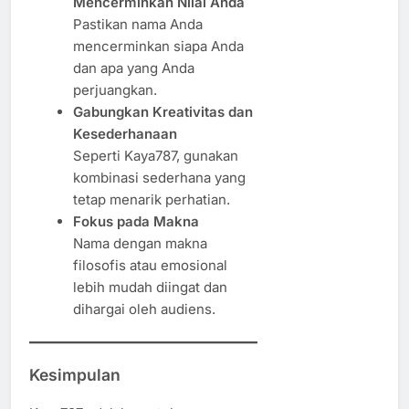
Mencerminkan Nilai Anda
Pastikan nama Anda
mencerminkan siapa Anda
dan apa yang Anda
perjuangkan.
Gabungkan Kreativitas dan
Kesederhanaan
Seperti Kaya787, gunakan
kombinasi sederhana yang
tetap menarik perhatian.
Fokus pada Makna
Nama dengan makna
filosofis atau emosional
lebih mudah diingat dan
dihargai oleh audiens.
Kesimpulan