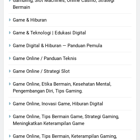
Gambling, Slot Machines, Online Casino, Strategi
Bermain
Game & Hiburan
Game & Teknologi | Edukasi Digital
Game Digital & Hiburan — Panduan Pemula
Game Online / Panduan Teknis
Game Online / Strategi Slot
Game Online, Etika Bermain, Kesehatan Mental,
Pengembangan Diri, Tips Gaming.
Game Online, Inovasi Game, Hiburan Digital
Game Online, Tips Bermain Game, Strategi Gaming,
Meningkatkan Keterampilan Game
Game Online, Tips Bermain, Keterampilan Gaming,