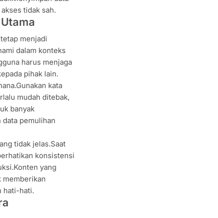
akses tidak sah.
s Utama
tetap menjadi
ahami dalam konteks
ngguna harus menjaga
epada pihak lain.
hana.Gunakan kata
rlalu mudah ditebak,
tuk banyak
n data pemulihan
ng tidak jelas.Saat
erhatikan konsistensi
uksi.Konten yang
ak memberikan
hati-hati.
ra