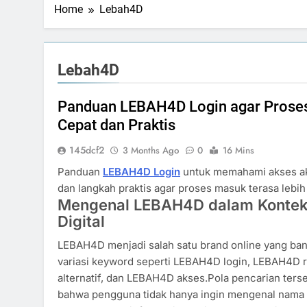
Home
Lebah4D
Lebah4D
Panduan LEBAH4D Login agar Prose
Cepat dan Praktis
145dcf2
3 Months Ago
0
16 Mins
Panduan
LEBAH4D Login
untuk memahami akses ak
dan langkah praktis agar proses masuk terasa lebih 
Mengenal LEBAH4D dalam Kontek
Digital
LEBAH4D menjadi salah satu brand online yang bany
variasi keyword seperti LEBAH4D login, LEBAH4D
alternatif, dan LEBAH4D akses.Pola pencarian ter
bahwa pengguna tidak hanya ingin mengenal nama b