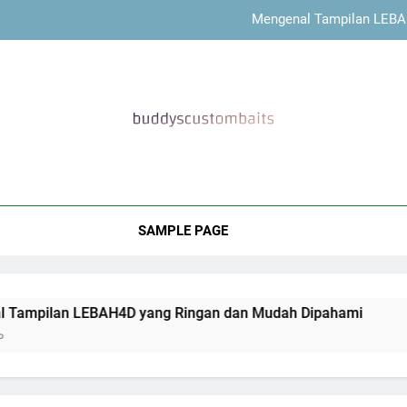
Mengenal Tampilan LEBA
Mengenal Sistem Navigasi
KAYA787 dengan Struktur Navigasi 
EDWINSLOT sebagai Platform Dig
dy's Custom Baits
Mengenal Tampilan LEBA
Umpan Ikan Dan Aksesori Memancing Terbaik Di Buddy’s Custo
Mengenal Sistem Navigasi
SAMPLE PAGE
KAYA787 dengan Struktur Navigasi 
LEBAH4D yang Ringan dan Mudah Dipahami
Mengenal S
2 Weeks Ago