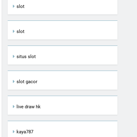
slot
slot
situs slot
slot gacor
live draw hk
kaya787