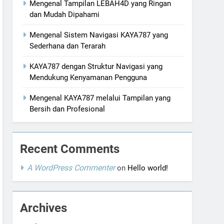
Mengenal Tampilan LEBAH4D yang Ringan
dan Mudah Dipahami
Mengenal Sistem Navigasi KAYA787 yang
Sederhana dan Terarah
KAYA787 dengan Struktur Navigasi yang
Mendukung Kenyamanan Pengguna
Mengenal KAYA787 melalui Tampilan yang
Bersih dan Profesional
Recent Comments
A WordPress Commenter
on
Hello world!
Archives