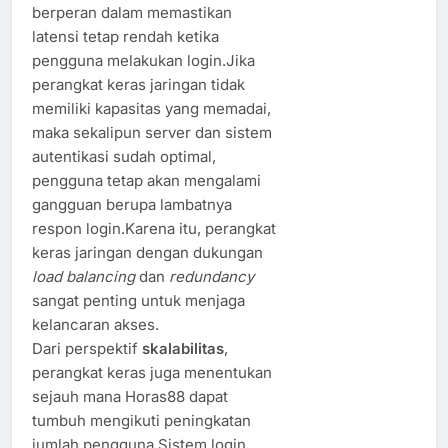
berperan dalam memastikan
latensi tetap rendah ketika
pengguna melakukan login.Jika
perangkat keras jaringan tidak
memiliki kapasitas yang memadai,
maka sekalipun server dan sistem
autentikasi sudah optimal,
pengguna tetap akan mengalami
gangguan berupa lambatnya
respon login.Karena itu, perangkat
keras jaringan dengan dukungan
load balancing
dan
redundancy
sangat penting untuk menjaga
kelancaran akses.
Dari perspektif
skalabilitas
,
perangkat keras juga menentukan
sejauh mana Horas88 dapat
tumbuh mengikuti peningkatan
jumlah pengguna.Sistem login