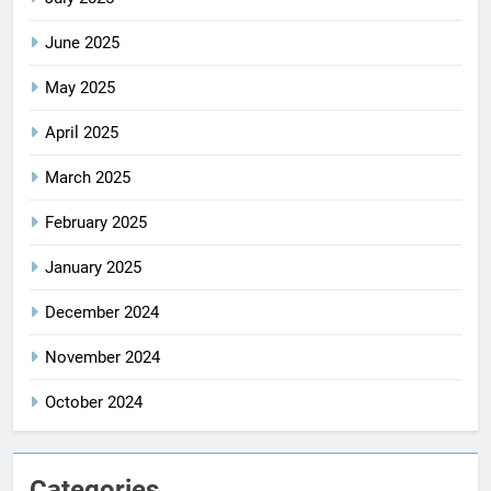
June 2025
May 2025
April 2025
March 2025
February 2025
January 2025
December 2024
November 2024
October 2024
Categories