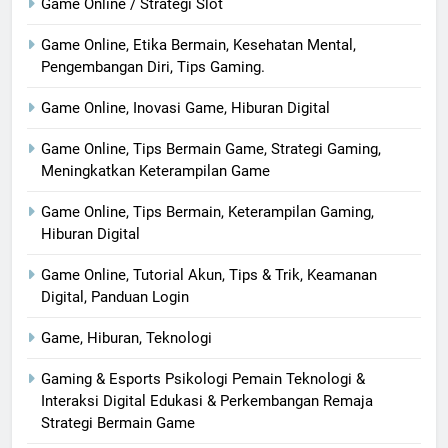
Game Online / Strategi Slot
Game Online, Etika Bermain, Kesehatan Mental,
Pengembangan Diri, Tips Gaming.
Game Online, Inovasi Game, Hiburan Digital
Game Online, Tips Bermain Game, Strategi Gaming,
Meningkatkan Keterampilan Game
Game Online, Tips Bermain, Keterampilan Gaming,
Hiburan Digital
Game Online, Tutorial Akun, Tips & Trik, Keamanan
Digital, Panduan Login
Game, Hiburan, Teknologi
Gaming & Esports Psikologi Pemain Teknologi &
Interaksi Digital Edukasi & Perkembangan Remaja
Strategi Bermain Game