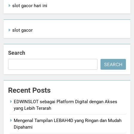
slot gacor hari ini
slot gacor
Search
SEARCH
Recent Posts
EDWINSLOT sebagai Platform Digital dengan Akses
yang Lebih Terarah
Mengenal Tampilan LEBAH4D yang Ringan dan Mudah
Dipahami