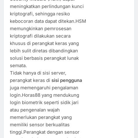
meningkatkan perlindungan kunci
kriptografi, sehingga resiko
kebocoran data dapat ditekan.HSM
memungkinkan pemrosesan
kriptografi dilakukan secara
khusus di perangkat keras yang
lebih sulit diretas dibandingkan
solusi berbasis perangkat lunak
semata.
Tidak hanya di sisi server,
perangkat keras di
sisi pengguna
juga memengaruhi pengalaman
login.Horas88 yang mendukung
login biometrik seperti sidik jari
atau pengenalan wajah
memerlukan perangkat yang
memiliki sensor berkualitas
tinggi.Perangkat dengan sensor