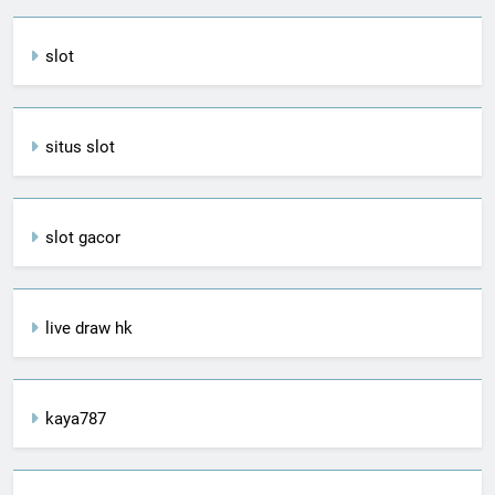
slot
situs slot
slot gacor
live draw hk
kaya787