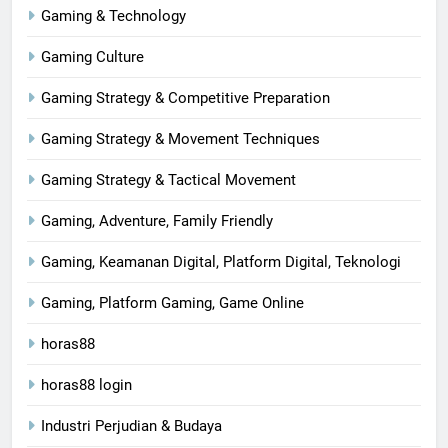
Gaming & Technology
Gaming Culture
Gaming Strategy & Competitive Preparation
Gaming Strategy & Movement Techniques
Gaming Strategy & Tactical Movement
Gaming, Adventure, Family Friendly
Gaming, Keamanan Digital, Platform Digital, Teknologi
Gaming, Platform Gaming, Game Online
horas88
horas88 login
Industri Perjudian & Budaya