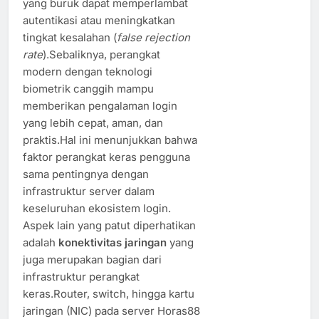
yang buruk dapat memperlambat
autentikasi atau meningkatkan
tingkat kesalahan (
false rejection
rate
).Sebaliknya, perangkat
modern dengan teknologi
biometrik canggih mampu
memberikan pengalaman login
yang lebih cepat, aman, dan
praktis.Hal ini menunjukkan bahwa
faktor perangkat keras pengguna
sama pentingnya dengan
infrastruktur server dalam
keseluruhan ekosistem login.
Aspek lain yang patut diperhatikan
adalah
konektivitas jaringan
yang
juga merupakan bagian dari
infrastruktur perangkat
keras.Router, switch, hingga kartu
jaringan (NIC) pada server Horas88