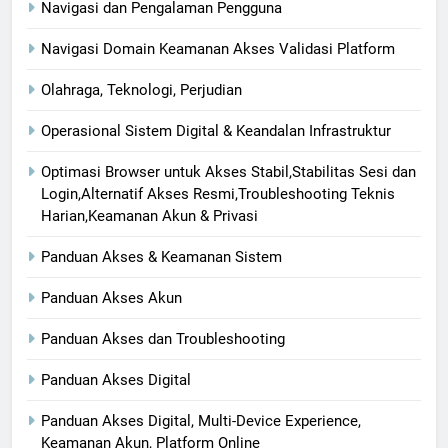
Navigasi dan Pengalaman Pengguna
Navigasi Domain Keamanan Akses Validasi Platform
Olahraga, Teknologi, Perjudian
Operasional Sistem Digital & Keandalan Infrastruktur
Optimasi Browser untuk Akses Stabil,Stabilitas Sesi dan
Login,Alternatif Akses Resmi,Troubleshooting Teknis
Harian,Keamanan Akun & Privasi
Panduan Akses & Keamanan Sistem
Panduan Akses Akun
Panduan Akses dan Troubleshooting
Panduan Akses Digital
Panduan Akses Digital, Multi-Device Experience,
Keamanan Akun, Platform Online