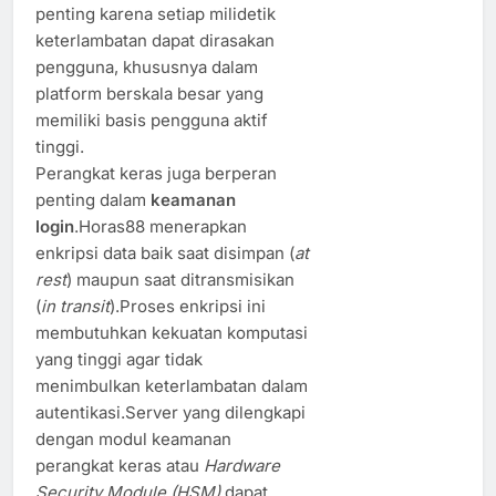
penting karena setiap milidetik
keterlambatan dapat dirasakan
pengguna, khususnya dalam
platform berskala besar yang
memiliki basis pengguna aktif
tinggi.
Perangkat keras juga berperan
penting dalam
keamanan
login
.Horas88 menerapkan
enkripsi data baik saat disimpan (
at
rest
) maupun saat ditransmisikan
(
in transit
).Proses enkripsi ini
membutuhkan kekuatan komputasi
yang tinggi agar tidak
menimbulkan keterlambatan dalam
autentikasi.Server yang dilengkapi
dengan modul keamanan
perangkat keras atau
Hardware
Security Module (HSM)
dapat