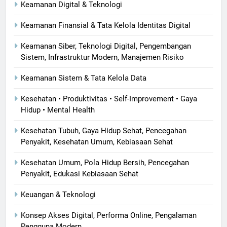
Keamanan Digital & Teknologi
Keamanan Finansial & Tata Kelola Identitas Digital
Keamanan Siber, Teknologi Digital, Pengembangan
Sistem, Infrastruktur Modern, Manajemen Risiko
Keamanan Sistem & Tata Kelola Data
Kesehatan • Produktivitas • Self-Improvement • Gaya
Hidup • Mental Health
Kesehatan Tubuh, Gaya Hidup Sehat, Pencegahan
Penyakit, Kesehatan Umum, Kebiasaan Sehat
Kesehatan Umum, Pola Hidup Bersih, Pencegahan
Penyakit, Edukasi Kebiasaan Sehat
Keuangan & Teknologi
Konsep Akses Digital, Performa Online, Pengalaman
Pengguna Modern