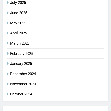
July 2025
June 2025
May 2025
April 2025
March 2025
February 2025
January 2025
December 2024
November 2024
October 2024