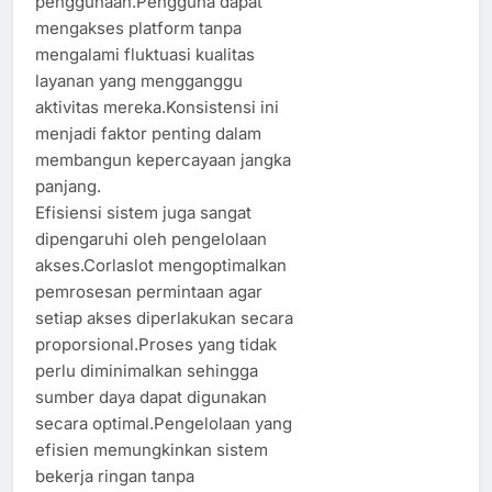
penggunaan.Pengguna dapat
mengakses platform tanpa
mengalami fluktuasi kualitas
layanan yang mengganggu
aktivitas mereka.Konsistensi ini
menjadi faktor penting dalam
membangun kepercayaan jangka
panjang.
Efisiensi sistem juga sangat
dipengaruhi oleh pengelolaan
akses.Corlaslot mengoptimalkan
pemrosesan permintaan agar
setiap akses diperlakukan secara
proporsional.Proses yang tidak
perlu diminimalkan sehingga
sumber daya dapat digunakan
secara optimal.Pengelolaan yang
efisien memungkinkan sistem
bekerja ringan tanpa