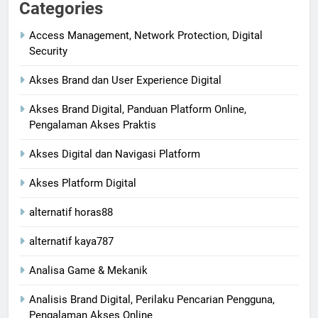
Categories
Access Management, Network Protection, Digital
Security
Akses Brand dan User Experience Digital
Akses Brand Digital, Panduan Platform Online,
Pengalaman Akses Praktis
Akses Digital dan Navigasi Platform
Akses Platform Digital
alternatif horas88
alternatif kaya787
Analisa Game & Mekanik
Analisis Brand Digital, Perilaku Pencarian Pengguna,
Pengalaman Akses Online