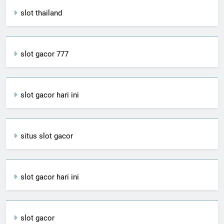
slot thailand
slot gacor 777
slot gacor hari ini
situs slot gacor
slot gacor hari ini
slot gacor