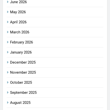
June 2026
May 2026
April 2026
March 2026
February 2026
January 2026
December 2025
November 2025
October 2025
September 2025
August 2025