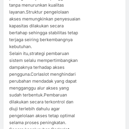
tanpa menurunkan kualitas
layanan.Struktur pengelolaan
akses memungkinkan penyesuaian
kapasitas dilakukan secara
bertahap sehingga stabilitas tetap
terjaga seiring berkembangnya
kebutuhan.
Selain itu,strategi pembaruan
sistem selalu mempertimbangkan
dampaknya terhadap akses
pengguna.Corlaslot menghindari
perubahan mendadak yang dapat
mengganggu alur akses yang
sudah terbentuk.Pembaruan
dilakukan secara terkontrol dan
diuji terlebih dahulu agar
pengelolaan akses tetap optimal
selama proses peningkatan.