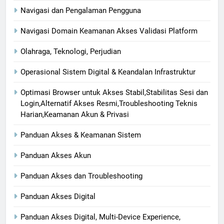
Navigasi dan Pengalaman Pengguna
Navigasi Domain Keamanan Akses Validasi Platform
Olahraga, Teknologi, Perjudian
Operasional Sistem Digital & Keandalan Infrastruktur
Optimasi Browser untuk Akses Stabil,Stabilitas Sesi dan
Login,Alternatif Akses Resmi,Troubleshooting Teknis
Harian,Keamanan Akun & Privasi
Panduan Akses & Keamanan Sistem
Panduan Akses Akun
Panduan Akses dan Troubleshooting
Panduan Akses Digital
Panduan Akses Digital, Multi-Device Experience,