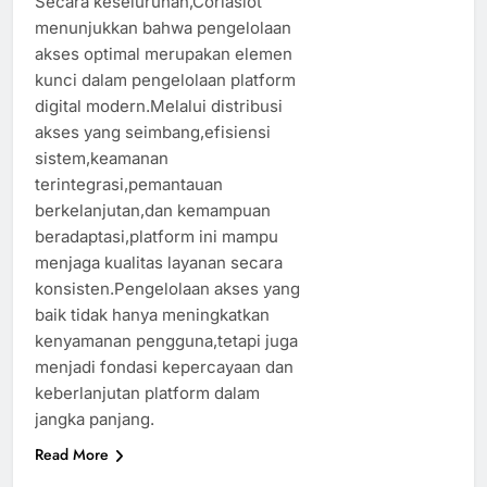
Secara keseluruhan,Corlaslot
menunjukkan bahwa pengelolaan
akses optimal merupakan elemen
kunci dalam pengelolaan platform
digital modern.Melalui distribusi
akses yang seimbang,efisiensi
sistem,keamanan
terintegrasi,pemantauan
berkelanjutan,dan kemampuan
beradaptasi,platform ini mampu
menjaga kualitas layanan secara
konsisten.Pengelolaan akses yang
baik tidak hanya meningkatkan
kenyamanan pengguna,tetapi juga
menjadi fondasi kepercayaan dan
keberlanjutan platform dalam
jangka panjang.
Read More