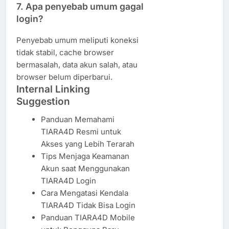
7. Apa penyebab umum gagal
login?
Penyebab umum meliputi koneksi
tidak stabil, cache browser
bermasalah, data akun salah, atau
browser belum diperbarui.
Internal Linking
Suggestion
Panduan Memahami
TIARA4D Resmi untuk
Akses yang Lebih Terarah
Tips Menjaga Keamanan
Akun saat Menggunakan
TIARA4D Login
Cara Mengatasi Kendala
TIARA4D Tidak Bisa Login
Panduan TIARA4D Mobile