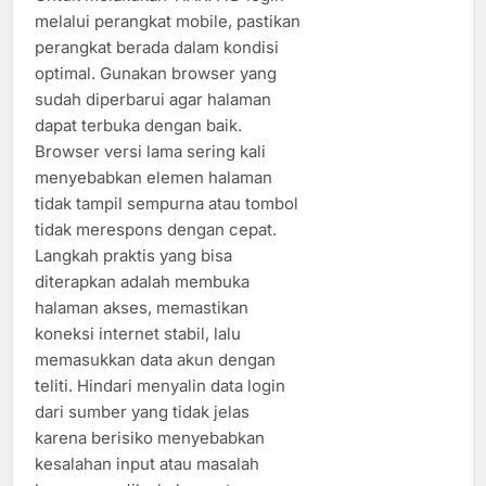
melalui perangkat mobile, pastikan
perangkat berada dalam kondisi
optimal. Gunakan browser yang
sudah diperbarui agar halaman
dapat terbuka dengan baik.
Browser versi lama sering kali
menyebabkan elemen halaman
tidak tampil sempurna atau tombol
tidak merespons dengan cepat.
Langkah praktis yang bisa
diterapkan adalah membuka
halaman akses, memastikan
koneksi internet stabil, lalu
memasukkan data akun dengan
teliti. Hindari menyalin data login
dari sumber yang tidak jelas
karena berisiko menyebabkan
kesalahan input atau masalah