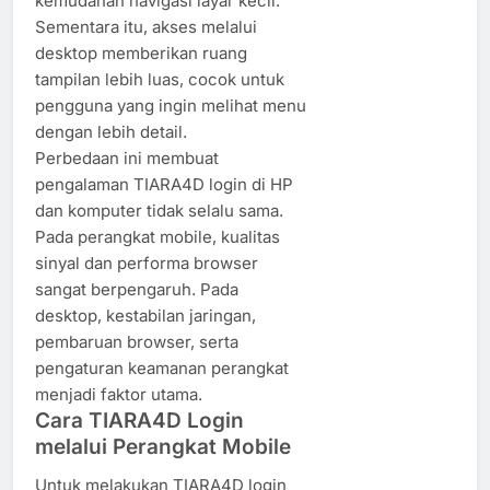
kemudahan navigasi layar kecil.
Sementara itu, akses melalui
desktop memberikan ruang
tampilan lebih luas, cocok untuk
pengguna yang ingin melihat menu
dengan lebih detail.
Perbedaan ini membuat
pengalaman TIARA4D login di HP
dan komputer tidak selalu sama.
Pada perangkat mobile, kualitas
sinyal dan performa browser
sangat berpengaruh. Pada
desktop, kestabilan jaringan,
pembaruan browser, serta
pengaturan keamanan perangkat
menjadi faktor utama.
Cara TIARA4D Login
melalui Perangkat Mobile
Untuk melakukan TIARA4D login