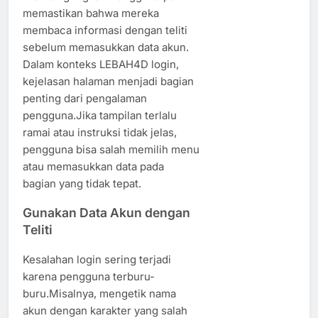
memastikan bahwa mereka
membaca informasi dengan teliti
sebelum memasukkan data akun.
Dalam konteks LEBAH4D login,
kejelasan halaman menjadi bagian
penting dari pengalaman
pengguna.Jika tampilan terlalu
ramai atau instruksi tidak jelas,
pengguna bisa salah memilih menu
atau memasukkan data pada
bagian yang tidak tepat.
Gunakan Data Akun dengan
Teliti
Kesalahan login sering terjadi
karena pengguna terburu-
buru.Misalnya, mengetik nama
akun dengan karakter yang salah