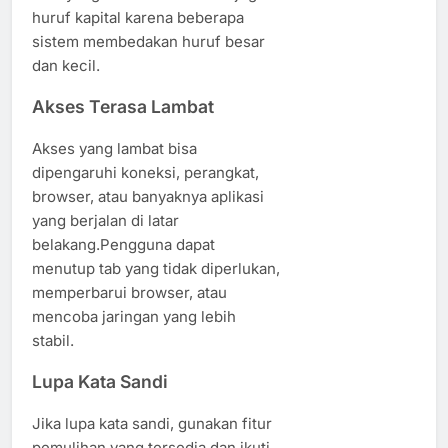
huruf kapital karena beberapa
sistem membedakan huruf besar
dan kecil.
Akses Terasa Lambat
Akses yang lambat bisa
dipengaruhi koneksi, perangkat,
browser, atau banyaknya aplikasi
yang berjalan di latar
belakang.Pengguna dapat
menutup tab yang tidak diperlukan,
memperbarui browser, atau
mencoba jaringan yang lebih
stabil.
Lupa Kata Sandi
Jika lupa kata sandi, gunakan fitur
pemulihan yang tersedia dan ikuti