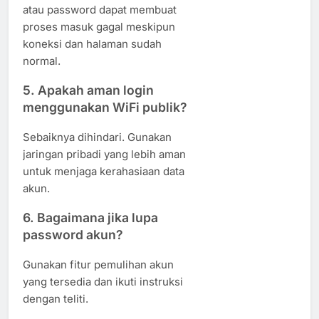
atau password dapat membuat
proses masuk gagal meskipun
koneksi dan halaman sudah
normal.
5. Apakah aman login
menggunakan WiFi publik?
Sebaiknya dihindari. Gunakan
jaringan pribadi yang lebih aman
untuk menjaga kerahasiaan data
akun.
6. Bagaimana jika lupa
password akun?
Gunakan fitur pemulihan akun
yang tersedia dan ikuti instruksi
dengan teliti.