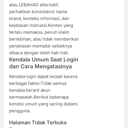
atau LEBAH4D alternatif,
perhatikan konsistensi nama
brand, konteks informasi, dan
kejelasan instruksi.Konten yang
terlalu memaksa, penuh klaim
berlebihan, atau tidak memberikan
penjelasan memadai sebaiknya
dibaca dengan lebih hati-hati.
Kendala Umum Saat Login
dan Cara Mengatasinya
Kendala login dapat terjadi karena
berbagai faktor.Tidak semua
kendala berarti akun
bermasalah.Berikut beberapa
kondisi umum yang sering dialami
pengguna.
Halaman Tidak Terbuka