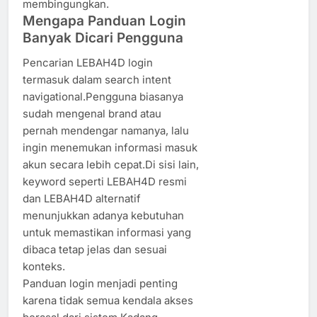
membingungkan.
Mengapa Panduan Login
Banyak Dicari Pengguna
Pencarian LEBAH4D login
termasuk dalam search intent
navigational.Pengguna biasanya
sudah mengenal brand atau
pernah mendengar namanya, lalu
ingin menemukan informasi masuk
akun secara lebih cepat.Di sisi lain,
keyword seperti LEBAH4D resmi
dan LEBAH4D alternatif
menunjukkan adanya kebutuhan
untuk memastikan informasi yang
dibaca tetap jelas dan sesuai
konteks.
Panduan login menjadi penting
karena tidak semua kendala akses