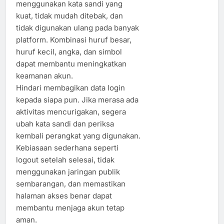
menggunakan kata sandi yang
kuat, tidak mudah ditebak, dan
tidak digunakan ulang pada banyak
platform. Kombinasi huruf besar,
huruf kecil, angka, dan simbol
dapat membantu meningkatkan
keamanan akun.
Hindari membagikan data login
kepada siapa pun. Jika merasa ada
aktivitas mencurigakan, segera
ubah kata sandi dan periksa
kembali perangkat yang digunakan.
Kebiasaan sederhana seperti
logout setelah selesai, tidak
menggunakan jaringan publik
sembarangan, dan memastikan
halaman akses benar dapat
membantu menjaga akun tetap
aman.