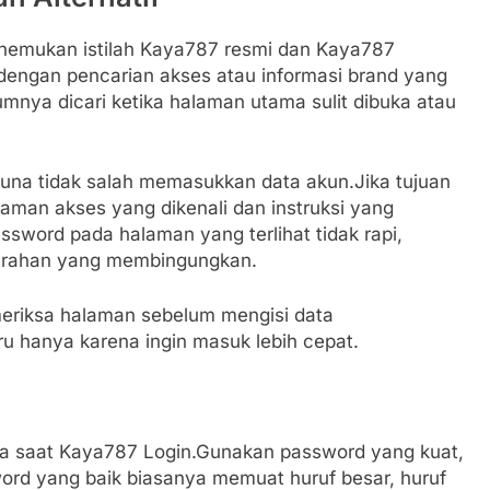
nemukan istilah Kaya787 resmi dan Kaya787
 dengan pencarian akses atau informasi brand yang
umnya dicari ketika halaman utama sulit dibuka atau
una tidak salah memasukkan data akun.Jika tujuan
aman akses yang dikenali dan instruksi yang
word pada halaman yang terlihat tidak rapi,
 arahan yang membingungkan.
eriksa halaman sebelum mengisi data
ru hanya karena ingin masuk lebih cepat.
ma saat Kaya787 Login.Gunakan password yang kuat,
word yang baik biasanya memuat huruf besar, huruf