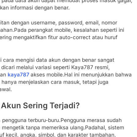
l pada data akun dapat membuat proses masuk gagal,
an informasi dengan benar.
kaitan dengan username, password, email, nomor
mbahan.Pada perangkat mobile, kesalahan seperti ini
ering mengaktifkan fitur auto-correct atau huruf
 cara mengisi data akun dengan benar sangat
dicari melalui variasi seperti Kaya787 resmi,
dan
kaya787
akses mobile.Hal ini menunjukkan bahwa
anya menjelaskan cara masuk, tetapi juga
awal.
Akun Sering Terjadi?
ena pengguna terburu-buru.Pengguna merasa sudah
g mengetik tanpa memeriksa ulang.Padahal, sistem
f kecil, angka, simbol, dan karakter tambahan.