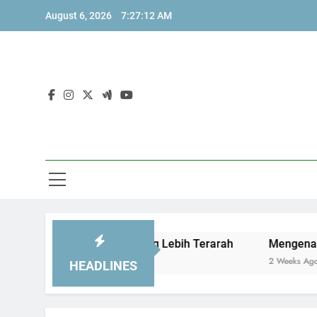
Skip
August 6, 2026
7:27:13 AM
to
content
Bud
Dapatkan 
dengan Akses yang Lebih Terarah
Mengenal Tampilan L
2 Weeks Ago
HEADLINES