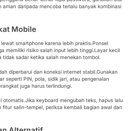
bih aman daripada mencoba terlalu banyak kombinasi
kat Mobile
ewat smartphone karena lebih praktis.Ponsel
memiliki risiko salah input lebih tinggi.Layar kecil
 tidak sadar ketika salah menekan tombol.
dah diperbarui dan koneksi internet stabil.Gunakan
r seperti PIN, pola, sidik jari, atau pengenalan
erangkat juga harus terlindungi.
tal otomatis.Jika keyboard mengubah teks, hapus lalu
fitur salin-tempel, periksa kembali bagian awal dan
 Alternatif