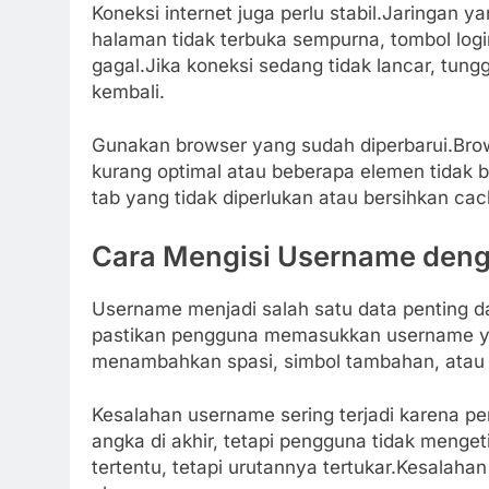
Koneksi internet juga perlu stabil.Jaringan 
halaman tidak terbuka sempurna, tombol log
gagal.Jika koneksi sedang tidak lancar, tu
kembali.
Gunakan browser yang sudah diperbarui.Bro
kurang optimal atau beberapa elemen tidak b
tab yang tidak diperlukan atau bersihkan cac
Cara Mengisi Username deng
Username menjadi salah satu data penting 
pastikan pengguna memasukkan username ya
menambahkan spasi, simbol tambahan, atau va
Kesalahan username sering terjadi karena pe
angka di akhir, tetapi pengguna tidak menge
tertentu, tetapi urutannya tertukar.Kesalaha