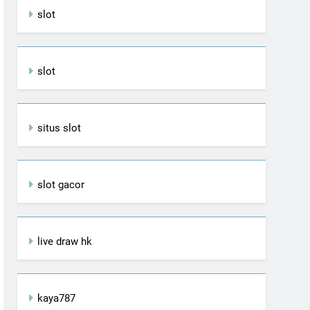
slot
slot
situs slot
slot gacor
live draw hk
kaya787