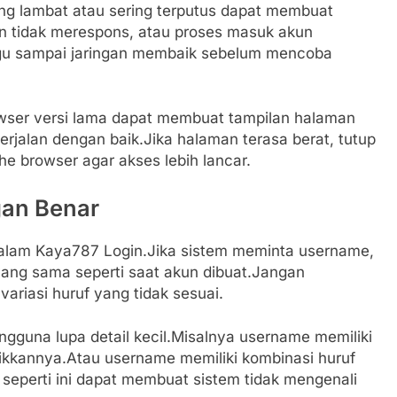
yang lambat atau sering terputus dapat membuat
in tidak merespons, atau proses masuk akun
nggu sampai jaringan membaik sebelum mencoba
wser versi lama dapat membuat tampilan halaman
erjalan dengan baik.Jika halaman terasa berat, tutup
he browser agar akses lebih lancar.
an Benar
dalam Kaya787 Login.Jika sistem meminta username,
ng sama seperti saat akun dibuat.Jangan
riasi huruf yang tidak sesuai.
ngguna lupa detail kecil.Misalnya username memiliki
tikkannya.Atau username memiliki kombinasi huruf
n seperti ini dapat membuat sistem tidak mengenali