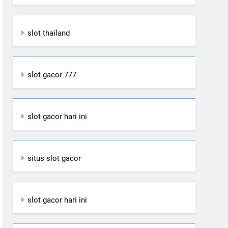
slot thailand
slot gacor 777
slot gacor hari ini
situs slot gacor
slot gacor hari ini