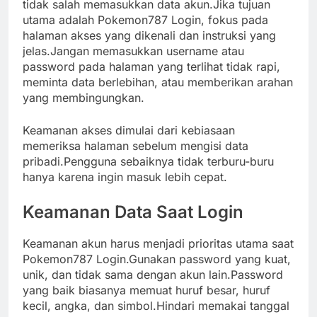
tidak salah memasukkan data akun.Jika tujuan
utama adalah Pokemon787 Login, fokus pada
halaman akses yang dikenali dan instruksi yang
jelas.Jangan memasukkan username atau
password pada halaman yang terlihat tidak rapi,
meminta data berlebihan, atau memberikan arahan
yang membingungkan.
Keamanan akses dimulai dari kebiasaan
memeriksa halaman sebelum mengisi data
pribadi.Pengguna sebaiknya tidak terburu-buru
hanya karena ingin masuk lebih cepat.
Keamanan Data Saat Login
Keamanan akun harus menjadi prioritas utama saat
Pokemon787 Login.Gunakan password yang kuat,
unik, dan tidak sama dengan akun lain.Password
yang baik biasanya memuat huruf besar, huruf
kecil, angka, dan simbol.Hindari memakai tanggal