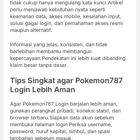
tidak cukup hanya mengulang kata kunci.Artikel
perlu menjawab kebutuhan nyata seperti
keamanan data, akses mobile, kesalahan input,
solusi gagal login, dan pemahaman akses resmi
maupun alternatif.
Informasi yang jelas, konsisten, dan tidak
berlebihan membantu membangun
kepercayaan.Pendekatan ini lebih kuat dibanding
klaim besar tanpa dasar.
Tips Singkat agar Pokemon787
Login Lebih Aman
Agar Pokemon787 Login berjalan lebih aman,
gunakan perangkat pribadi, koneksi stabil, dan
browser terbaru.Siapkan data akun sebelum
membuka halaman login.Periksa username,
password, huruf kapital, simbol, dan spasi
tambahan sebelum masuk.