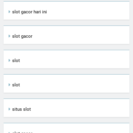
slot gacor hari ini
slot gacor
slot
slot
situs slot