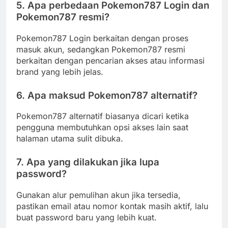
5. Apa perbedaan Pokemon787 Login dan
Pokemon787 resmi?
Pokemon787 Login berkaitan dengan proses
masuk akun, sedangkan Pokemon787 resmi
berkaitan dengan pencarian akses atau informasi
brand yang lebih jelas.
6. Apa maksud Pokemon787 alternatif?
Pokemon787 alternatif biasanya dicari ketika
pengguna membutuhkan opsi akses lain saat
halaman utama sulit dibuka.
7. Apa yang dilakukan jika lupa
password?
Gunakan alur pemulihan akun jika tersedia,
pastikan email atau nomor kontak masih aktif, lalu
buat password baru yang lebih kuat.