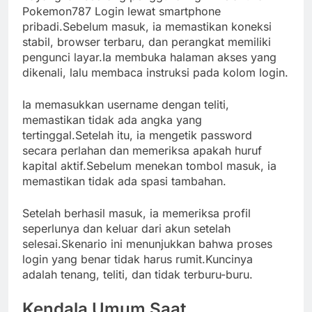
Pokemon787 Login lewat smartphone
pribadi.Sebelum masuk, ia memastikan koneksi
stabil, browser terbaru, dan perangkat memiliki
pengunci layar.Ia membuka halaman akses yang
dikenali, lalu membaca instruksi pada kolom login.
Ia memasukkan username dengan teliti,
memastikan tidak ada angka yang
tertinggal.Setelah itu, ia mengetik password
secara perlahan dan memeriksa apakah huruf
kapital aktif.Sebelum menekan tombol masuk, ia
memastikan tidak ada spasi tambahan.
Setelah berhasil masuk, ia memeriksa profil
seperlunya dan keluar dari akun setelah
selesai.Skenario ini menunjukkan bahwa proses
login yang benar tidak harus rumit.Kuncinya
adalah tenang, teliti, dan tidak terburu-buru.
Kendala Umum Saat