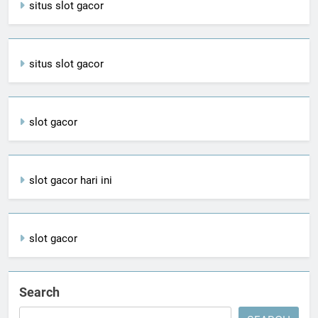
situs slot gacor
situs slot gacor
slot gacor
slot gacor hari ini
slot gacor
Search