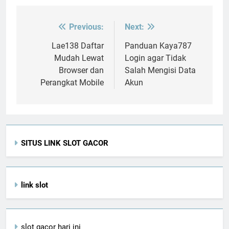
Previous:
Next:
Post
navigation
Lae138 Daftar
Panduan Kaya787
Mudah Lewat
Login agar Tidak
Browser dan
Salah Mengisi Data
Perangkat Mobile
Akun
SITUS LINK SLOT GACOR
link slot
slot gacor hari ini