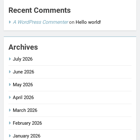
Recent Comments
A WordPress Commenter
on
Hello world!
Archives
July 2026
June 2026
May 2026
April 2026
March 2026
February 2026
January 2026