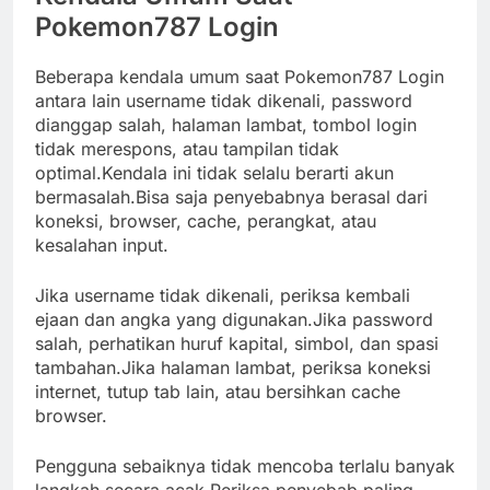
Pokemon787 Login
Beberapa kendala umum saat Pokemon787 Login
antara lain username tidak dikenali, password
dianggap salah, halaman lambat, tombol login
tidak merespons, atau tampilan tidak
optimal.Kendala ini tidak selalu berarti akun
bermasalah.Bisa saja penyebabnya berasal dari
koneksi, browser, cache, perangkat, atau
kesalahan input.
Jika username tidak dikenali, periksa kembali
ejaan dan angka yang digunakan.Jika password
salah, perhatikan huruf kapital, simbol, dan spasi
tambahan.Jika halaman lambat, periksa koneksi
internet, tutup tab lain, atau bersihkan cache
browser.
Pengguna sebaiknya tidak mencoba terlalu banyak