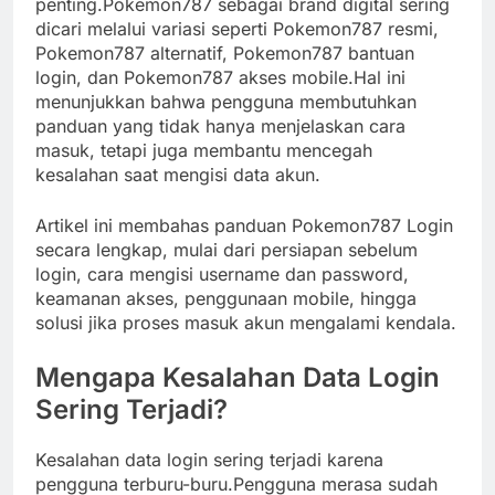
penting.Pokemon787 sebagai brand digital sering
dicari melalui variasi seperti Pokemon787 resmi,
Pokemon787 alternatif, Pokemon787 bantuan
login, dan Pokemon787 akses mobile.Hal ini
menunjukkan bahwa pengguna membutuhkan
panduan yang tidak hanya menjelaskan cara
masuk, tetapi juga membantu mencegah
kesalahan saat mengisi data akun.
Artikel ini membahas panduan Pokemon787 Login
secara lengkap, mulai dari persiapan sebelum
login, cara mengisi username dan password,
keamanan akses, penggunaan mobile, hingga
solusi jika proses masuk akun mengalami kendala.
Mengapa Kesalahan Data Login
Sering Terjadi?
Kesalahan data login sering terjadi karena
pengguna terburu-buru.Pengguna merasa sudah