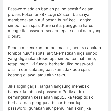
Password adalah bagian paling sensitif dalam
proses Pokemon787 Login.Sistem biasanya
membedakan huruf besar, huruf kecil, angka,
simbol, dan spasi.Karena itu, pengguna harus
mengetik password secara tepat sesuai data yang
dibuat.
Sebelum menekan tombol masuk, periksa apakah
tombol huruf kapital aktif.Perhatikan juga simbol
yang digunakan.Beberapa simbol terlihat mirip,
tetapi memiliki fungsi berbeda.Jika password
disalin dari catatan, pastikan tidak ada spasi
kosong di awal atau akhir teks.
Jika login gagal, jangan langsung menebak
banyak kombinasi password.Periksa dulu
kemungkinan kesalahan input.Jika tetap tidak
berhasil dan pengguna benar-benar lupa
password, gunakan alur pemulihan akun jika