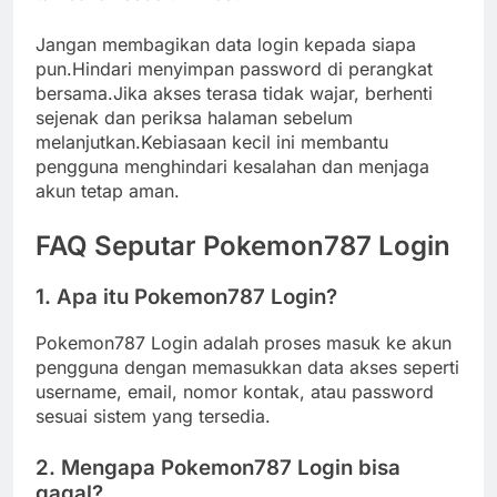
Jangan membagikan data login kepada siapa
pun.Hindari menyimpan password di perangkat
bersama.Jika akses terasa tidak wajar, berhenti
sejenak dan periksa halaman sebelum
melanjutkan.Kebiasaan kecil ini membantu
pengguna menghindari kesalahan dan menjaga
akun tetap aman.
FAQ Seputar Pokemon787 Login
1. Apa itu Pokemon787 Login?
Pokemon787 Login adalah proses masuk ke akun
pengguna dengan memasukkan data akses seperti
username, email, nomor kontak, atau password
sesuai sistem yang tersedia.
2. Mengapa Pokemon787 Login bisa
gagal?