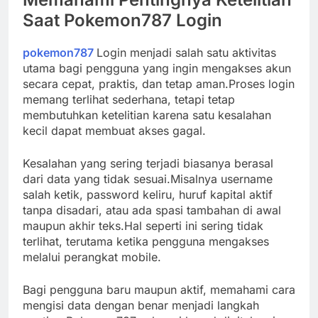
Saat Pokemon787 Login
pokemon787
Login menjadi salah satu aktivitas
utama bagi pengguna yang ingin mengakses akun
secara cepat, praktis, dan tetap aman.Proses login
memang terlihat sederhana, tetapi tetap
membutuhkan ketelitian karena satu kesalahan
kecil dapat membuat akses gagal.
Kesalahan yang sering terjadi biasanya berasal
dari data yang tidak sesuai.Misalnya username
salah ketik, password keliru, huruf kapital aktif
tanpa disadari, atau ada spasi tambahan di awal
maupun akhir teks.Hal seperti ini sering tidak
terlihat, terutama ketika pengguna mengakses
melalui perangkat mobile.
Bagi pengguna baru maupun aktif, memahami cara
mengisi data dengan benar menjadi langkah