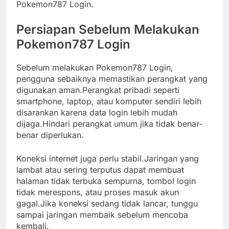
Pokemon787 Login.
Persiapan Sebelum Melakukan
Pokemon787 Login
Sebelum melakukan Pokemon787 Login,
pengguna sebaiknya memastikan perangkat yang
digunakan aman.Perangkat pribadi seperti
smartphone, laptop, atau komputer sendiri lebih
disarankan karena data login lebih mudah
dijaga.Hindari perangkat umum jika tidak benar-
benar diperlukan.
Koneksi internet juga perlu stabil.Jaringan yang
lambat atau sering terputus dapat membuat
halaman tidak terbuka sempurna, tombol login
tidak merespons, atau proses masuk akun
gagal.Jika koneksi sedang tidak lancar, tunggu
sampai jaringan membaik sebelum mencoba
kembali.