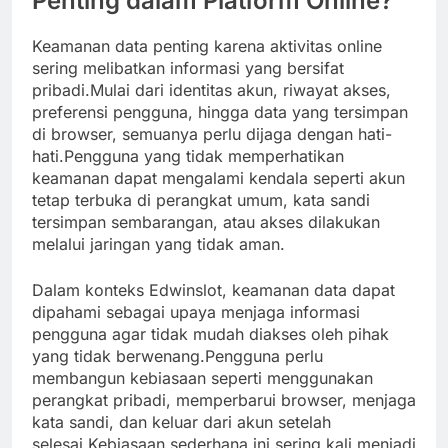
Penting dalam Platform Online?
Keamanan data penting karena aktivitas online
sering melibatkan informasi yang bersifat
pribadi.Mulai dari identitas akun, riwayat akses,
preferensi pengguna, hingga data yang tersimpan
di browser, semuanya perlu dijaga dengan hati-
hati.Pengguna yang tidak memperhatikan
keamanan dapat mengalami kendala seperti akun
tetap terbuka di perangkat umum, kata sandi
tersimpan sembarangan, atau akses dilakukan
melalui jaringan yang tidak aman.
Dalam konteks Edwinslot, keamanan data dapat
dipahami sebagai upaya menjaga informasi
pengguna agar tidak mudah diakses oleh pihak
yang tidak berwenang.Pengguna perlu
membangun kebiasaan seperti menggunakan
perangkat pribadi, memperbarui browser, menjaga
kata sandi, dan keluar dari akun setelah
selesai.Kebiasaan sederhana ini sering kali menjadi