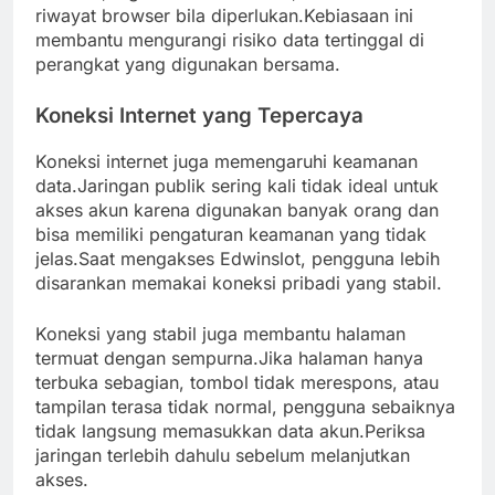
riwayat browser bila diperlukan.Kebiasaan ini
membantu mengurangi risiko data tertinggal di
perangkat yang digunakan bersama.
Koneksi Internet yang Tepercaya
Koneksi internet juga memengaruhi keamanan
data.Jaringan publik sering kali tidak ideal untuk
akses akun karena digunakan banyak orang dan
bisa memiliki pengaturan keamanan yang tidak
jelas.Saat mengakses Edwinslot, pengguna lebih
disarankan memakai koneksi pribadi yang stabil.
Koneksi yang stabil juga membantu halaman
termuat dengan sempurna.Jika halaman hanya
terbuka sebagian, tombol tidak merespons, atau
tampilan terasa tidak normal, pengguna sebaiknya
tidak langsung memasukkan data akun.Periksa
jaringan terlebih dahulu sebelum melanjutkan
akses.