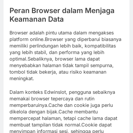
Peran Browser dalam Menjaga
Keamanan Data
Browser adalah pintu utama dalam mengakses
platform online.Browser yang diperbarui biasanya
memiliki perlindungan lebih baik, kompatibilitas
yang lebih stabil, dan performa yang lebih
optimal.Sebaliknya, browser lama dapat
menyebabkan halaman tidak tampil sempurna,
tombol tidak bekerja, atau risiko keamanan
meningkat.
Dalam konteks Edwinslot, pengguna sebaiknya
memakai browser tepercaya dan rutin
memperbaruinya.Cache dan cookie juga perlu
dikelola dengan bijak.Cache membantu
mempercepat halaman, tetapi cache lama dapat
membuat tampilan tidak normal.Cookie dapat
menyimpan informasi sesi, sehingga perlu