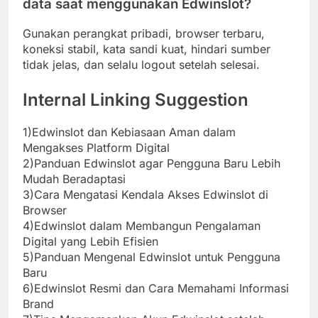
data saat menggunakan Edwinslot?
Gunakan perangkat pribadi, browser terbaru,
koneksi stabil, kata sandi kuat, hindari sumber
tidak jelas, dan selalu logout setelah selesai.
Internal Linking Suggestion
1)Edwinslot dan Kebiasaan Aman dalam
Mengakses Platform Digital
2)Panduan Edwinslot agar Pengguna Baru Lebih
Mudah Beradaptasi
3)Cara Mengatasi Kendala Akses Edwinslot di
Browser
4)Edwinslot dalam Membangun Pengalaman
Digital yang Lebih Efisien
5)Panduan Mengenal Edwinslot untuk Pengguna
Baru
6)Edwinslot Resmi dan Cara Memahami Informasi
Brand