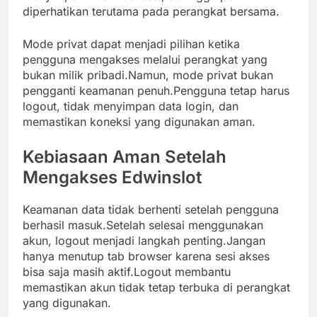
diperhatikan terutama pada perangkat bersama.
Mode privat dapat menjadi pilihan ketika
pengguna mengakses melalui perangkat yang
bukan milik pribadi.Namun, mode privat bukan
pengganti keamanan penuh.Pengguna tetap harus
logout, tidak menyimpan data login, dan
memastikan koneksi yang digunakan aman.
Kebiasaan Aman Setelah
Mengakses Edwinslot
Keamanan data tidak berhenti setelah pengguna
berhasil masuk.Setelah selesai menggunakan
akun, logout menjadi langkah penting.Jangan
hanya menutup tab browser karena sesi akses
bisa saja masih aktif.Logout membantu
memastikan akun tidak tetap terbuka di perangkat
yang digunakan.