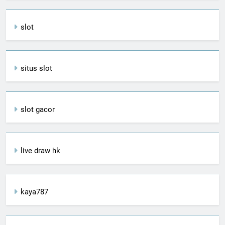
slot
situs slot
slot gacor
live draw hk
kaya787