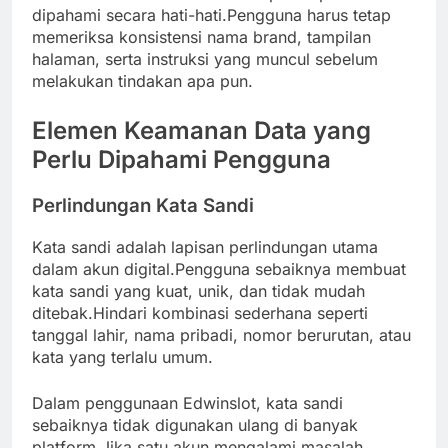
dipahami secara hati-hati.Pengguna harus tetap
memeriksa konsistensi nama brand, tampilan
halaman, serta instruksi yang muncul sebelum
melakukan tindakan apa pun.
Elemen Keamanan Data yang
Perlu Dipahami Pengguna
Perlindungan Kata Sandi
Kata sandi adalah lapisan perlindungan utama
dalam akun digital.Pengguna sebaiknya membuat
kata sandi yang kuat, unik, dan tidak mudah
ditebak.Hindari kombinasi sederhana seperti
tanggal lahir, nama pribadi, nomor berurutan, atau
kata yang terlalu umum.
Dalam penggunaan Edwinslot, kata sandi
sebaiknya tidak digunakan ulang di banyak
platform.Jika satu akun mengalami masalah,