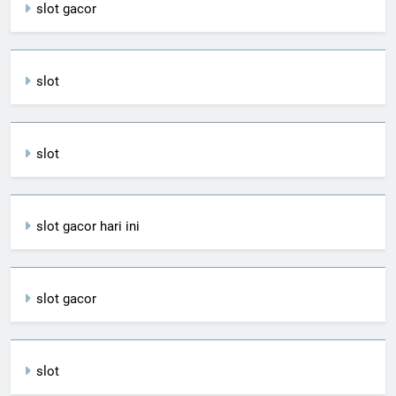
slot gacor
slot
slot
slot gacor hari ini
slot gacor
slot