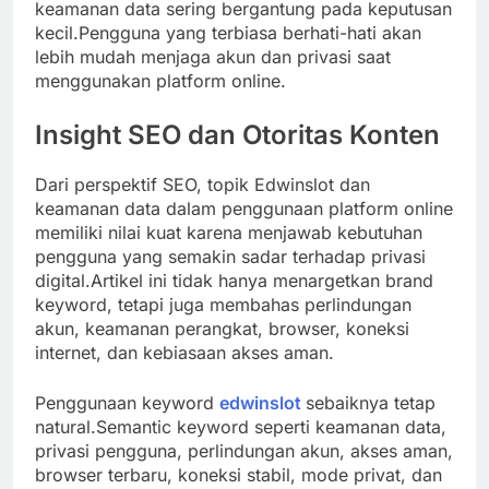
keamanan data sering bergantung pada keputusan
kecil.Pengguna yang terbiasa berhati-hati akan
lebih mudah menjaga akun dan privasi saat
menggunakan platform online.
Insight SEO dan Otoritas Konten
Dari perspektif SEO, topik Edwinslot dan
keamanan data dalam penggunaan platform online
memiliki nilai kuat karena menjawab kebutuhan
pengguna yang semakin sadar terhadap privasi
digital.Artikel ini tidak hanya menargetkan brand
keyword, tetapi juga membahas perlindungan
akun, keamanan perangkat, browser, koneksi
internet, dan kebiasaan akses aman.
Penggunaan keyword
edwinslot
sebaiknya tetap
natural.Semantic keyword seperti keamanan data,
privasi pengguna, perlindungan akun, akses aman,
browser terbaru, koneksi stabil, mode privat, dan