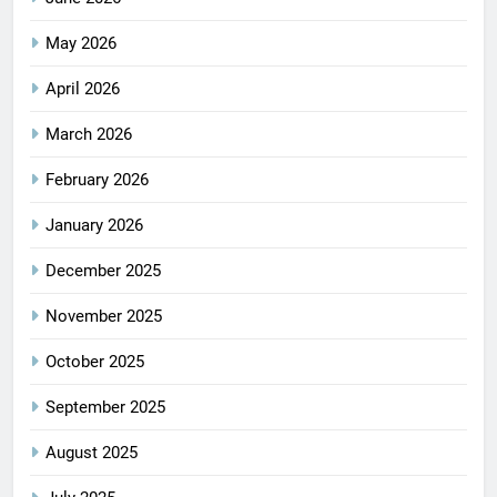
May 2026
April 2026
March 2026
February 2026
January 2026
December 2025
November 2025
October 2025
September 2025
August 2025