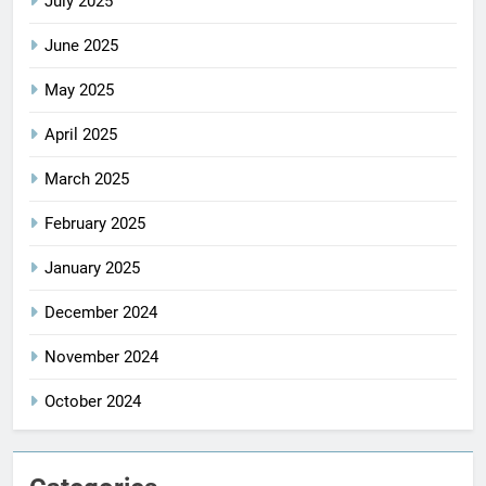
July 2025
June 2025
May 2025
April 2025
March 2025
February 2025
January 2025
December 2024
November 2024
October 2024