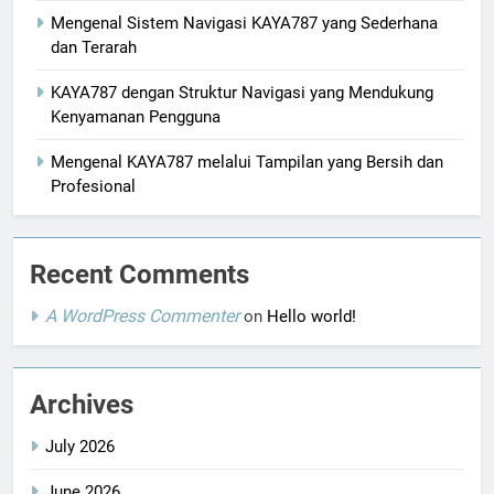
Mengenal Sistem Navigasi KAYA787 yang Sederhana
dan Terarah
KAYA787 dengan Struktur Navigasi yang Mendukung
Kenyamanan Pengguna
Mengenal KAYA787 melalui Tampilan yang Bersih dan
Profesional
Recent Comments
A WordPress Commenter
on
Hello world!
Archives
July 2026
June 2026