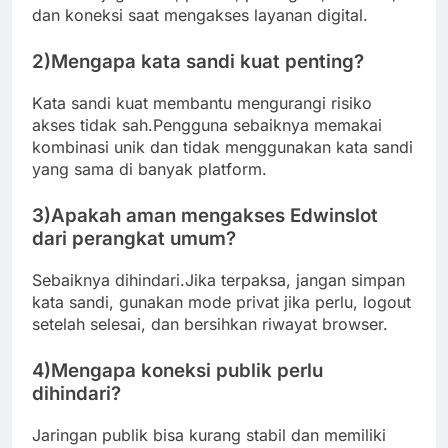
dan koneksi saat mengakses layanan digital.
2)Mengapa kata sandi kuat penting?
Kata sandi kuat membantu mengurangi risiko
akses tidak sah.Pengguna sebaiknya memakai
kombinasi unik dan tidak menggunakan kata sandi
yang sama di banyak platform.
3)Apakah aman mengakses Edwinslot
dari perangkat umum?
Sebaiknya dihindari.Jika terpaksa, jangan simpan
kata sandi, gunakan mode privat jika perlu, logout
setelah selesai, dan bersihkan riwayat browser.
4)Mengapa koneksi publik perlu
dihindari?
Jaringan publik bisa kurang stabil dan memiliki