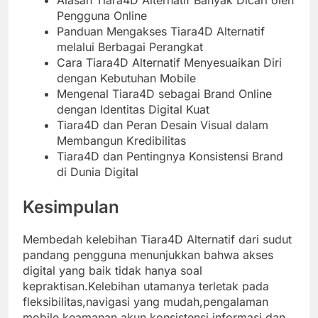
Pengguna Online
Panduan Mengakses Tiara4D Alternatif
melalui Berbagai Perangkat
Cara Tiara4D Alternatif Menyesuaikan Diri
dengan Kebutuhan Mobile
Mengenal Tiara4D sebagai Brand Online
dengan Identitas Digital Kuat
Tiara4D dan Peran Desain Visual dalam
Membangun Kredibilitas
Tiara4D dan Pentingnya Konsistensi Brand
di Dunia Digital
Kesimpulan
Membedah kelebihan Tiara4D Alternatif dari sudut
pandang pengguna menunjukkan bahwa akses
digital yang baik tidak hanya soal
kepraktisan.Kelebihan utamanya terletak pada
fleksibilitas,navigasi yang mudah,pengalaman
mobile,keamanan akun,konsistensi informasi,dan