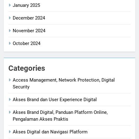
January 2025
December 2024
November 2024
October 2024
Categories
Access Management, Network Protection, Digital
Security
Akses Brand dan User Experience Digital
Akses Brand Digital, Panduan Platform Online,
Pengalaman Akses Praktis
Akses Digital dan Navigasi Platform