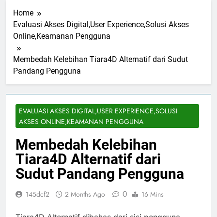
Home
Evaluasi Akses Digital,User Experience,Solusi Akses
Online,Keamanan Pengguna
Membedah Kelebihan Tiara4D Alternatif dari Sudut
Pandang Pengguna
EVALUASI AKSES DIGITAL,USER EXPERIENCE,SOLUSI
AKSES ONLINE,KEAMANAN PENGGUNA
Membedah Kelebihan
Tiara4D Alternatif dari
Sudut Pandang Pengguna
0
145dcf2
2 Months Ago
16 Mins