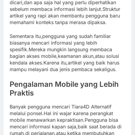
dicari,dan apa saja hal yang perlu diperhatikan
sebelum membaca informasi lebih lanjut.Struktur
artikel yang rapi akan membantu pengguna baru
memahami konteks tanpa merasa dipaksa.
Sementara itu,pengguna yang sudah familiar
biasanya mencari informasi yang lebih
spesifik.Mereka mungkin langsung membaca
bagian akses mobile,keamanan akun,atau solusi
kendala akses.Karena itu,artikel yang baik harus
mampu melayani dua jenis pembaca sekaligus.
Pengalaman Mobile yang Lebih
Praktis
Banyak pengguna mencari Tiara4D Alternatif
melalui ponsel.Hal ini wajar karena perangkat
mobile menawarkan kepraktisan.Pengguna bisa
mencari informasi kapan saja,baik saat berada di
rumah,di perjalanan,atau ketika membutuhkan