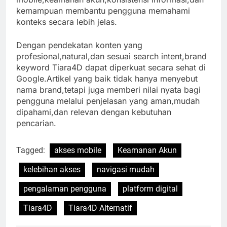
kemampuan membantu pengguna memahami
konteks secara lebih jelas.
Dengan pendekatan konten yang
profesional,natural,dan sesuai search intent,brand
keyword Tiara4D dapat diperkuat secara sehat di
Google.Artikel yang baik tidak hanya menyebut
nama brand,tetapi juga memberi nilai nyata bagi
pengguna melalui penjelasan yang aman,mudah
dipahami,dan relevan dengan kebutuhan
pencarian.
Tagged:
akses mobile
Keamanan Akun
kelebihan akses
navigasi mudah
pengalaman pengguna
platform digital
Tiara4D
Tiara4D Alternatif