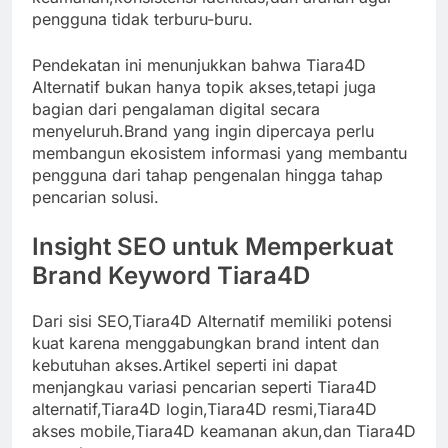
pengguna tidak terburu-buru.
Pendekatan ini menunjukkan bahwa Tiara4D
Alternatif bukan hanya topik akses,tetapi juga
bagian dari pengalaman digital secara
menyeluruh.Brand yang ingin dipercaya perlu
membangun ekosistem informasi yang membantu
pengguna dari tahap pengenalan hingga tahap
pencarian solusi.
Insight SEO untuk Memperkuat
Brand Keyword Tiara4D
Dari sisi SEO,Tiara4D Alternatif memiliki potensi
kuat karena menggabungkan brand intent dan
kebutuhan akses.Artikel seperti ini dapat
menjangkau variasi pencarian seperti Tiara4D
alternatif,Tiara4D login,Tiara4D resmi,Tiara4D
akses mobile,Tiara4D keamanan akun,dan Tiara4D