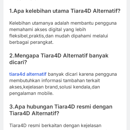
1.Apa kelebihan utama Tiara4D Alternatif?
Kelebihan utamanya adalah membantu pengguna
memahami akses digital yang lebih
fleksibel,praktis,dan mudah dipahami melalui
berbagai perangkat.
2.Mengapa Tiara4D Alternatif banyak
dicari?
tiara4d alternatif
banyak dicari karena pengguna
membutuhkan informasi tambahan terkait
akses,kejelasan brand,solusi kendala,dan
pengalaman mobile.
3.Apa hubungan Tiara4D resmi dengan
Tiara4D Alternatif?
Tiara4D resmi berkaitan dengan kejelasan