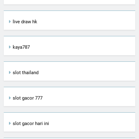
live draw hk
kaya787
slot thailand
slot gacor 777
slot gacor hari ini