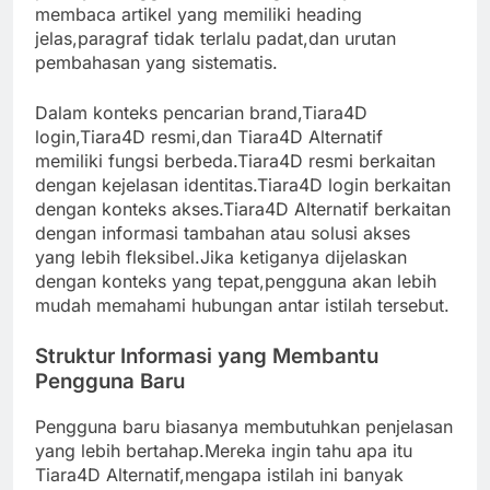
membaca artikel yang memiliki heading
jelas,paragraf tidak terlalu padat,dan urutan
pembahasan yang sistematis.
Dalam konteks pencarian brand,Tiara4D
login,Tiara4D resmi,dan Tiara4D Alternatif
memiliki fungsi berbeda.Tiara4D resmi berkaitan
dengan kejelasan identitas.Tiara4D login berkaitan
dengan konteks akses.Tiara4D Alternatif berkaitan
dengan informasi tambahan atau solusi akses
yang lebih fleksibel.Jika ketiganya dijelaskan
dengan konteks yang tepat,pengguna akan lebih
mudah memahami hubungan antar istilah tersebut.
Struktur Informasi yang Membantu
Pengguna Baru
Pengguna baru biasanya membutuhkan penjelasan
yang lebih bertahap.Mereka ingin tahu apa itu
Tiara4D Alternatif,mengapa istilah ini banyak