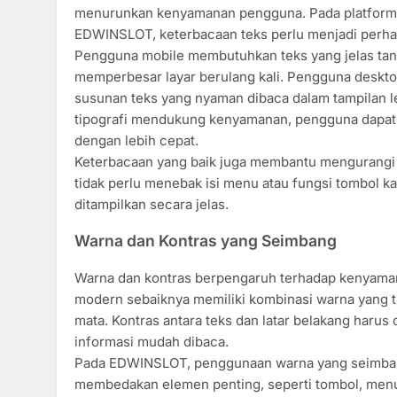
menurunkan kenyamanan pengguna. Pada platform d
EDWINSLOT, keterbacaan teks perlu menjadi perha
Pengguna mobile membutuhkan teks yang jelas tan
memperbesar layar berulang kali. Pengguna desk
susunan teks yang nyaman dibaca dalam tampilan le
tipografi mendukung kenyamanan, pengguna dapa
dengan lebih cepat.
Keterbacaan yang baik juga membantu mengurangi
tidak perlu menebak isi menu atau fungsi tombol k
ditampilkan secara jelas.
Warna dan Kontras yang Seimbang
Warna dan kontras berpengaruh terhadap kenyaman
modern sebaiknya memiliki kombinasi warna yang t
mata. Kontras antara teks dan latar belakang harus 
informasi mudah dibaca.
Pada EDWINSLOT, penggunaan warna yang seimba
membedakan elemen penting, seperti tombol, men