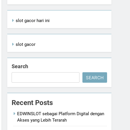
slot gacor hari ini
slot gacor
Search
SEARCH
Recent Posts
EDWINSLOT sebagai Platform Digital dengan
Akses yang Lebih Terarah