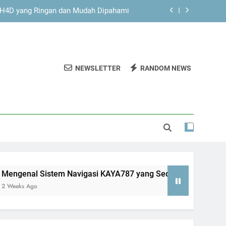
H4D yang Ringan dan Mudah Dipahami
 KAYA787 yang Sederhana dan Terarah
yang Mendukung Kenyamanan Pengguna
NEWSLETTER
RANDOM NEWS
ital dengan Akses yang Lebih Terarah
H4D yang Ringan dan Mudah Dipahami
m Baits. Untuk Hasil Memancing Yang Maksimal.
 KAYA787 yang Sederhana dan Terarah
yang Mendukung Kenyamanan Pengguna
stem Navigasi KAYA787 yang Sederhana dan Terarah
K
3