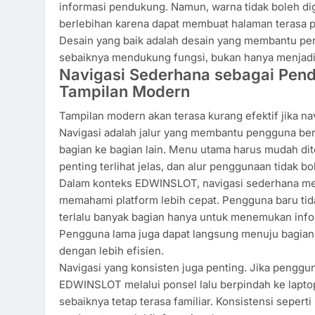
informasi pendukung. Namun, warna tidak boleh d
berlebihan karena dapat membuat halaman terasa 
Desain yang baik adalah desain yang membantu pe
sebaiknya mendukung fungsi, bukan hanya menjadi
Navigasi Sederhana sebagai Pen
Tampilan Modern
Tampilan modern akan terasa kurang efektif jika nav
Navigasi adalah jalur yang membantu pengguna ber
bagian ke bagian lain. Menu utama harus mudah di
penting terlihat jelas, dan alur penggunaan tidak bo
Dalam konteks EDWINSLOT, navigasi sederhana 
memahami platform lebih cepat. Pengguna baru ti
terlalu banyak bagian hanya untuk menemukan info
Pengguna lama juga dapat langsung menuju bagian
dengan lebih efisien.
Navigasi yang konsisten juga penting. Jika peng
EDWINSLOT melalui ponsel lalu berpindah ke laptop
sebaiknya tetap terasa familiar. Konsistensi sepert