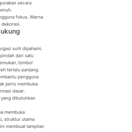
igunakan secara
penuh.
ngguna fokus. Warna
 dekorasi.
dukung
igasi sulit dipahami.
pindah dari satu
temukan, tombol
leh terlalu panjang.
membantu pengguna
dak perlu membuka
rmasi dasar.
 yang dibutuhkan
guna membuka
, struktur utama
i ini membuat tampilan