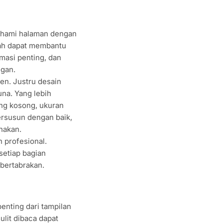
ahami halaman dengan
rah dapat membantu
asi penting, dan
gan.
en. Justru desain
na. Yang lebih
ang kosong, ukuran
ersusun dengan baik,
nakan.
 profesional.
setiap bagian
 bertabrakan.
penting dari tampilan
sulit dibaca dapat