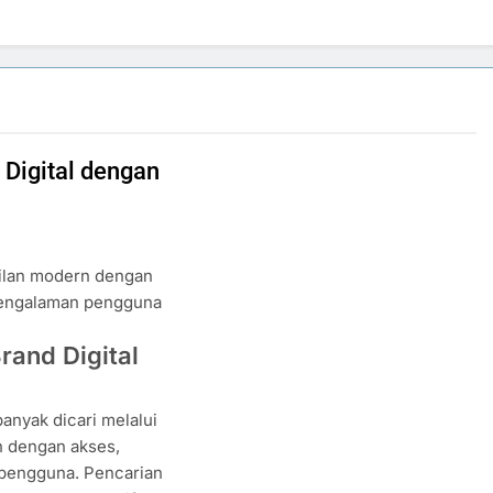
Digital dengan
ilan modern dengan
 pengalaman pengguna
and Digital
anyak dicari melalui
an dengan akses,
 pengguna. Pencarian