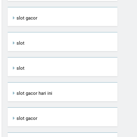
slot gacor
slot
slot
slot gacor hari ini
slot gacor