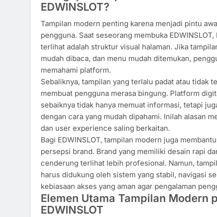
EDWINSLOT?
Tampilan modern penting karena menjadi pintu aw
pengguna. Saat seseorang membuka EDWINSLOT, h
terlihat adalah struktur visual halaman. Jika tampila
mudah dibaca, dan menu mudah ditemukan, penggu
memahami platform.
Sebaliknya, tampilan yang terlalu padat atau tidak t
membuat pengguna merasa bingung. Platform digita
sebaiknya tidak hanya memuat informasi, tetapi ju
dengan cara yang mudah dipahami. Inilah alasan m
dan user experience saling berkaitan.
Bagi EDWINSLOT, tampilan modern juga membant
persepsi brand. Brand yang memiliki desain rapi da
cenderung terlihat lebih profesional. Namun, tamp
harus didukung oleh sistem yang stabil, navigasi s
kebiasaan akses yang aman agar pengalaman pengg
Elemen Utama Tampilan Modern 
EDWINSLOT