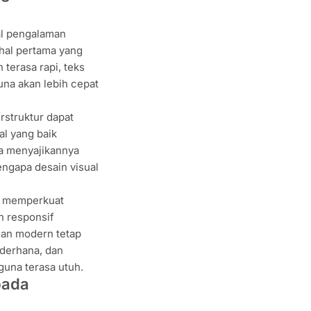
al pengalaman
al pertama yang
n terasa rapi, teks
na akan lebih cepat
erstruktur dapat
l yang baik
ga menyajikannya
engapa desain visual
u memperkuat
n responsif
ilan modern tetap
ederhana, dan
una terasa utuh.
pada