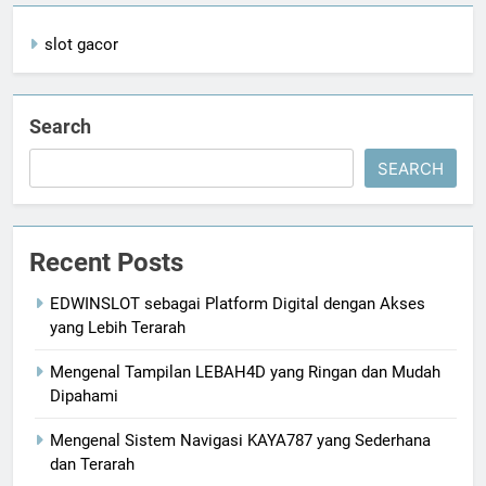
slot gacor
Search
SEARCH
Recent Posts
EDWINSLOT sebagai Platform Digital dengan Akses
yang Lebih Terarah
Mengenal Tampilan LEBAH4D yang Ringan dan Mudah
Dipahami
Mengenal Sistem Navigasi KAYA787 yang Sederhana
dan Terarah