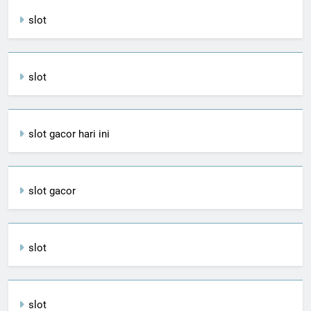
slot
slot
slot gacor hari ini
slot gacor
slot
slot