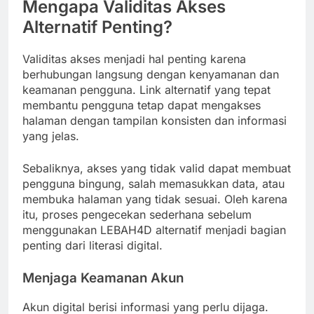
Mengapa Validitas Akses
Alternatif Penting?
Validitas akses menjadi hal penting karena
berhubungan langsung dengan kenyamanan dan
keamanan pengguna. Link alternatif yang tepat
membantu pengguna tetap dapat mengakses
halaman dengan tampilan konsisten dan informasi
yang jelas.
Sebaliknya, akses yang tidak valid dapat membuat
pengguna bingung, salah memasukkan data, atau
membuka halaman yang tidak sesuai. Oleh karena
itu, proses pengecekan sederhana sebelum
menggunakan LEBAH4D alternatif menjadi bagian
penting dari literasi digital.
Menjaga Keamanan Akun
Akun digital berisi informasi yang perlu dijaga.