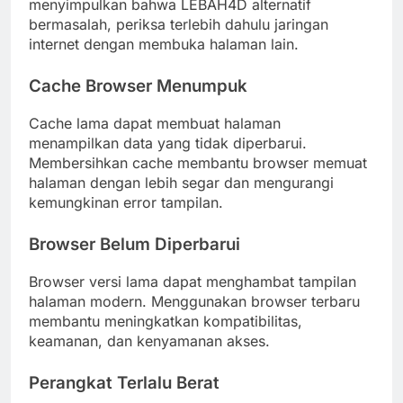
menyimpulkan bahwa LEBAH4D alternatif
bermasalah, periksa terlebih dahulu jaringan
internet dengan membuka halaman lain.
Cache Browser Menumpuk
Cache lama dapat membuat halaman
menampilkan data yang tidak diperbarui.
Membersihkan cache membantu browser memuat
halaman dengan lebih segar dan mengurangi
kemungkinan error tampilan.
Browser Belum Diperbarui
Browser versi lama dapat menghambat tampilan
halaman modern. Menggunakan browser terbaru
membantu meningkatkan kompatibilitas,
keamanan, dan kenyamanan akses.
Perangkat Terlalu Berat