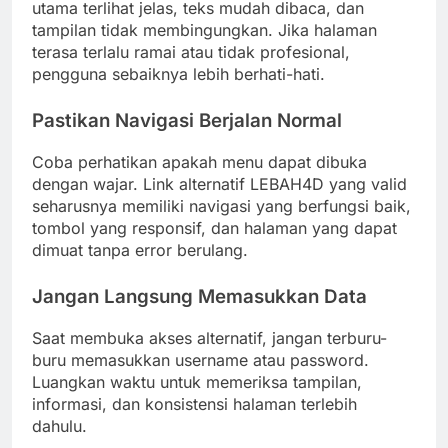
utama terlihat jelas, teks mudah dibaca, dan
tampilan tidak membingungkan. Jika halaman
terasa terlalu ramai atau tidak profesional,
pengguna sebaiknya lebih berhati-hati.
Pastikan Navigasi Berjalan Normal
Coba perhatikan apakah menu dapat dibuka
dengan wajar. Link alternatif LEBAH4D yang valid
seharusnya memiliki navigasi yang berfungsi baik,
tombol yang responsif, dan halaman yang dapat
dimuat tanpa error berulang.
Jangan Langsung Memasukkan Data
Saat membuka akses alternatif, jangan terburu-
buru memasukkan username atau password.
Luangkan waktu untuk memeriksa tampilan,
informasi, dan konsistensi halaman terlebih
dahulu.