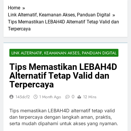
Home
Link Alternatif, Keamanan Akses, Panduan Digital
Tips Memastikan LEBAH4D Alternatif Tetap Valid dan
Terpercaya
LINK ALTERNATIF, KEAMANAN AKSES, PANDUAN DIGITAL
Tips Memastikan LEBAH4D
Alternatif Tetap Valid dan
Terpercaya
0
145dcf2
1 Month Ago
12 Mins
Tips memastikan LEBAH4D alternatif tetap valid
dan terpercaya dengan langkah aman, praktis,
serta mudah dipahami untuk akses yang nyaman.