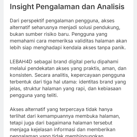
Insight Pengalaman dan Analisis
Dari perspektif pengalaman pengguna, akses
alternatif seharusnya menjadi solusi pendukung,
bukan sumber risiko baru. Pengguna yang
memahami cara memeriksa validitas halaman akan
lebih siap menghadapi kendala akses tanpa panik.
LEBAH4D sebagai brand digital perlu dipahami
melalui pendekatan akses yang praktis, aman, dan
konsisten. Secara analitis, kepercayaan pengguna
terbentuk dari tiga hal utama: identitas brand yang
jelas, struktur halaman yang rapi, dan kebiasaan
pengguna yang teliti.
Akses alternatif yang terpercaya tidak hanya
terlihat dari kemampuannya membuka halaman,
tetapi juga dari bagaimana halaman tersebut
menjaga kejelasan informasi dan memberikan
pengalaman yang tidak membingungkan.