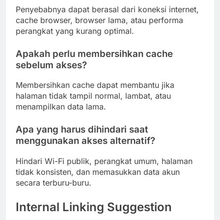
Penyebabnya dapat berasal dari koneksi internet,
cache browser, browser lama, atau performa
perangkat yang kurang optimal.
Apakah perlu membersihkan cache
sebelum akses?
Membersihkan cache dapat membantu jika
halaman tidak tampil normal, lambat, atau
menampilkan data lama.
Apa yang harus dihindari saat
menggunakan akses alternatif?
Hindari Wi-Fi publik, perangkat umum, halaman
tidak konsisten, dan memasukkan data akun
secara terburu-buru.
Internal Linking Suggestion