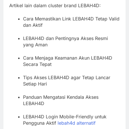
Artikel lain dalam cluster brand LEBAH4D:
Cara Memastikan Link LEBAH4D Tetap Valid
dan Aktif
LEBAH4D dan Pentingnya Akses Resmi
yang Aman
Cara Menjaga Keamanan Akun LEBAH4D
Secara Tepat
Tips Akses LEBAH4D agar Tetap Lancar
Setiap Hari
Panduan Mengatasi Kendala Akses
LEBAH4D
LEBAH4D Login Mobile-Friendly untuk
Pengguna Aktif
lebah4d alternatif