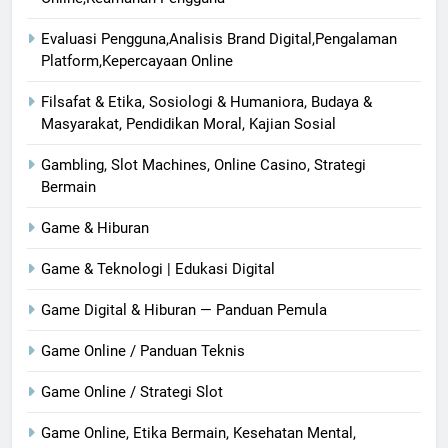
Evaluasi Pengguna,Analisis Brand Digital,Pengalaman
Platform,Kepercayaan Online
Filsafat & Etika, Sosiologi & Humaniora, Budaya &
Masyarakat, Pendidikan Moral, Kajian Sosial
Gambling, Slot Machines, Online Casino, Strategi
Bermain
Game & Hiburan
Game & Teknologi | Edukasi Digital
Game Digital & Hiburan — Panduan Pemula
Game Online / Panduan Teknis
Game Online / Strategi Slot
Game Online, Etika Bermain, Kesehatan Mental,