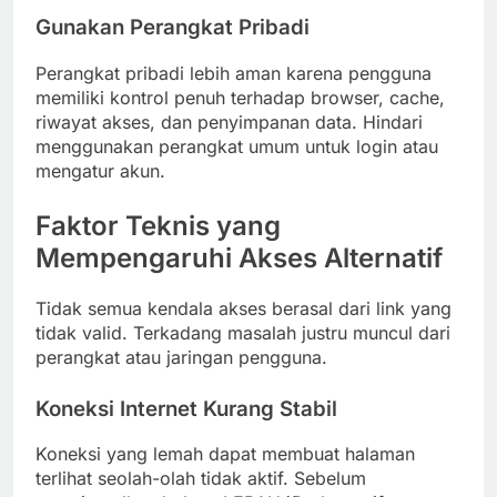
Gunakan Perangkat Pribadi
Perangkat pribadi lebih aman karena pengguna
memiliki kontrol penuh terhadap browser, cache,
riwayat akses, dan penyimpanan data. Hindari
menggunakan perangkat umum untuk login atau
mengatur akun.
Faktor Teknis yang
Mempengaruhi Akses Alternatif
Tidak semua kendala akses berasal dari link yang
tidak valid. Terkadang masalah justru muncul dari
perangkat atau jaringan pengguna.
Koneksi Internet Kurang Stabil
Koneksi yang lemah dapat membuat halaman
terlihat seolah-olah tidak aktif. Sebelum