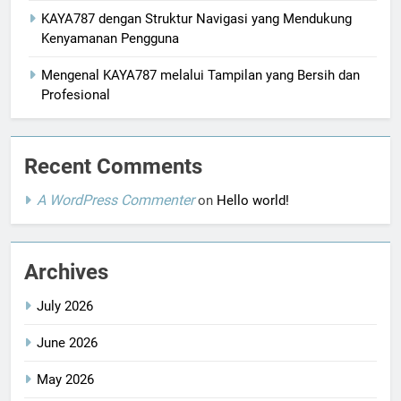
KAYA787 dengan Struktur Navigasi yang Mendukung
Kenyamanan Pengguna
Mengenal KAYA787 melalui Tampilan yang Bersih dan
Profesional
Recent Comments
A WordPress Commenter
on
Hello world!
Archives
July 2026
June 2026
May 2026