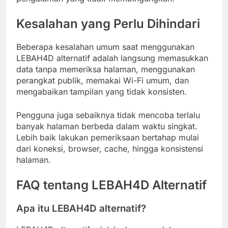
Kesalahan yang Perlu Dihindari
Beberapa kesalahan umum saat menggunakan
LEBAH4D alternatif adalah langsung memasukkan
data tanpa memeriksa halaman, menggunakan
perangkat publik, memakai Wi-Fi umum, dan
mengabaikan tampilan yang tidak konsisten.
Pengguna juga sebaiknya tidak mencoba terlalu
banyak halaman berbeda dalam waktu singkat.
Lebih baik lakukan pemeriksaan bertahap mulai
dari koneksi, browser, cache, hingga konsistensi
halaman.
FAQ tentang LEBAH4D Alternatif
Apa itu LEBAH4D alternatif?