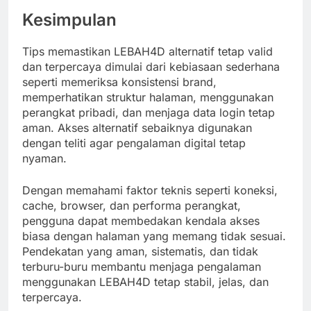
Kesimpulan
Tips memastikan LEBAH4D alternatif tetap valid
dan terpercaya dimulai dari kebiasaan sederhana
seperti memeriksa konsistensi brand,
memperhatikan struktur halaman, menggunakan
perangkat pribadi, dan menjaga data login tetap
aman. Akses alternatif sebaiknya digunakan
dengan teliti agar pengalaman digital tetap
nyaman.
Dengan memahami faktor teknis seperti koneksi,
cache, browser, dan performa perangkat,
pengguna dapat membedakan kendala akses
biasa dengan halaman yang memang tidak sesuai.
Pendekatan yang aman, sistematis, dan tidak
terburu-buru membantu menjaga pengalaman
menggunakan LEBAH4D tetap stabil, jelas, dan
terpercaya.