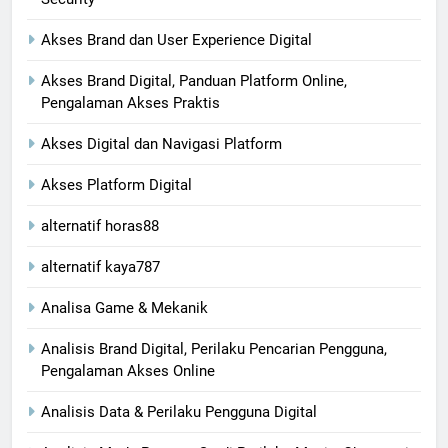
Akses Brand dan User Experience Digital
Akses Brand Digital, Panduan Platform Online,
Pengalaman Akses Praktis
Akses Digital dan Navigasi Platform
Akses Platform Digital
alternatif horas88
alternatif kaya787
Analisa Game & Mekanik
Analisis Brand Digital, Perilaku Pencarian Pengguna,
Pengalaman Akses Online
Analisis Data & Perilaku Pengguna Digital