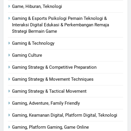
Game, Hiburan, Teknologi
Gaming & Esports Psikologi Pemain Teknologi &
Interaksi Digital Edukasi & Perkembangan Remaja
Strategi Bermain Game
Gaming & Technology
Gaming Culture
Gaming Strategy & Competitive Preparation
Gaming Strategy & Movement Techniques
Gaming Strategy & Tactical Movement
Gaming, Adventure, Family Friendly
Gaming, Keamanan Digital, Platform Digital, Teknologi
Gaming, Platform Gaming, Game Online