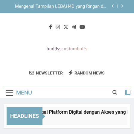
Skip
Mengenal Sistem Navigasi KAYA787 yang
to
Sederhana dan Terarah
content
KAYA787 dengan Struktur Navigasi yang
Mendukung Kenyamanan Pengguna
EDWINSLOT sebagai Platform Digital dengan
Akses yang Lebih Terarah
Mengenal Tampilan LEBAH4D yang Ringan dan
Mudah Dipahami
Mengenal Sistem Navigasi KAYA787 yang
Sederhana dan Terarah
Buddy's Custom
Dapatkan Umpan Ikan Dan Aksesori
KAYA787 dengan Struktur Navigasi yang
NEWSLETTER
RANDOM NEWS
Baits
Mendukung Kenyamanan Pengguna
Memancing Terbaik Di Buddy’s Custom
Baits. Untuk Hasil Memancing Yang
MENU
Maksimal.
WINSLOT sebagai Platform Digital dengan Akses yang Lebih 
HEADLINES
Weeks Ago