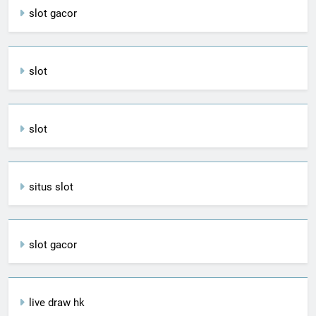
slot gacor
slot
slot
situs slot
slot gacor
live draw hk