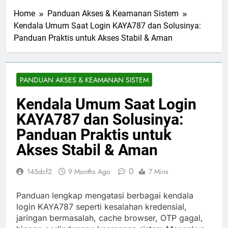
Home
Panduan Akses & Keamanan Sistem
Kendala Umum Saat Login KAYA787 dan Solusinya:
Panduan Praktis untuk Akses Stabil & Aman
PANDUAN AKSES & KEAMANAN SISTEM
Kendala Umum Saat Login
KAYA787 dan Solusinya:
Panduan Praktis untuk
Akses Stabil & Aman
0
145dcf2
9 Months Ago
7 Mins
Panduan lengkap mengatasi berbagai kendala
login KAYA787 seperti kesalahan kredensial,
jaringan bermasalah, cache browser, OTP gagal,