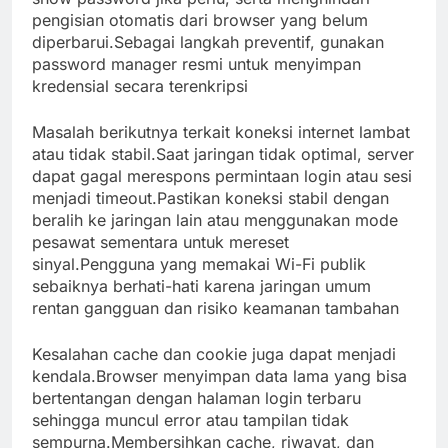
pengisian otomatis dari browser yang belum
diperbarui.Sebagai langkah preventif, gunakan
password manager resmi untuk menyimpan
kredensial secara terenkripsi
Masalah berikutnya terkait koneksi internet lambat
atau tidak stabil.Saat jaringan tidak optimal, server
dapat gagal merespons permintaan login atau sesi
menjadi timeout.Pastikan koneksi stabil dengan
beralih ke jaringan lain atau menggunakan mode
pesawat sementara untuk mereset
sinyal.Pengguna yang memakai Wi-Fi publik
sebaiknya berhati-hati karena jaringan umum
rentan gangguan dan risiko keamanan tambahan
Kesalahan cache dan cookie juga dapat menjadi
kendala.Browser menyimpan data lama yang bisa
bertentangan dengan halaman login terbaru
sehingga muncul error atau tampilan tidak
sempurna.Membersihkan cache, riwayat, dan