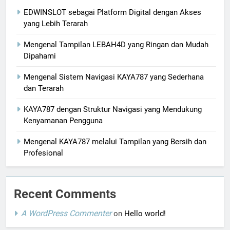
EDWINSLOT sebagai Platform Digital dengan Akses
yang Lebih Terarah
Mengenal Tampilan LEBAH4D yang Ringan dan Mudah
Dipahami
Mengenal Sistem Navigasi KAYA787 yang Sederhana
dan Terarah
KAYA787 dengan Struktur Navigasi yang Mendukung
Kenyamanan Pengguna
Mengenal KAYA787 melalui Tampilan yang Bersih dan
Profesional
Recent Comments
A WordPress Commenter
on
Hello world!