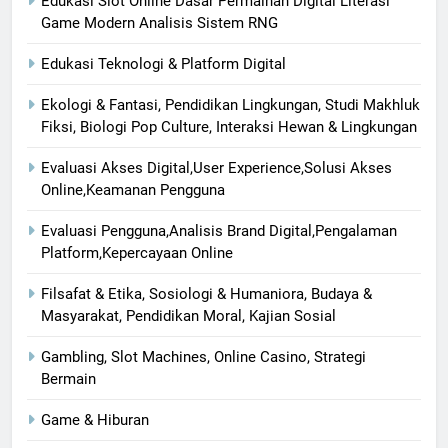
Edukasi Slot Online Dasar Permainan Digital Literasi
Game Modern Analisis Sistem RNG
Edukasi Teknologi & Platform Digital
Ekologi & Fantasi, Pendidikan Lingkungan, Studi Makhluk
Fiksi, Biologi Pop Culture, Interaksi Hewan & Lingkungan
Evaluasi Akses Digital,User Experience,Solusi Akses
Online,Keamanan Pengguna
Evaluasi Pengguna,Analisis Brand Digital,Pengalaman
Platform,Kepercayaan Online
Filsafat & Etika, Sosiologi & Humaniora, Budaya &
Masyarakat, Pendidikan Moral, Kajian Sosial
Gambling, Slot Machines, Online Casino, Strategi
Bermain
Game & Hiburan