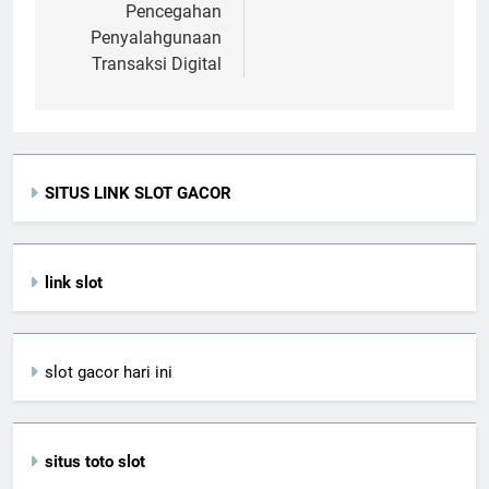
Pencegahan
Penyalahgunaan
Transaksi Digital
SITUS LINK SLOT GACOR
link slot
slot gacor hari ini
situs toto slot