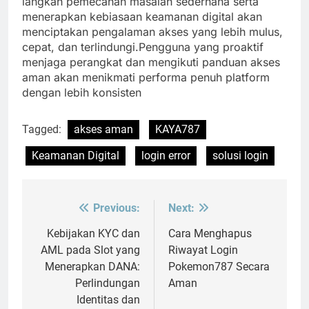
langkah pemecahan masalah sederhana serta
menerapkan kebiasaan keamanan digital akan
menciptakan pengalaman akses yang lebih mulus,
cepat, dan terlindungi.Pengguna yang proaktif
menjaga perangkat dan mengikuti panduan akses
aman akan menikmati performa penuh platform
dengan lebih konsisten
Tagged:
akses aman
KAYA787
Keamanan Digital
login error
solusi login
Previous:
Next:
Post
navigation
Kebijakan KYC dan
Cara Menghapus
AML pada Slot yang
Riwayat Login
Menerapkan DANA:
Pokemon787 Secara
Perlindungan
Aman
Identitas dan