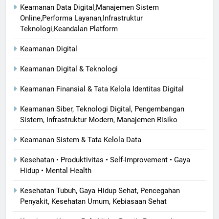
Keamanan Data Digital,Manajemen Sistem
Online,Performa Layanan,Infrastruktur
Teknologi,Keandalan Platform
Keamanan Digital
Keamanan Digital & Teknologi
Keamanan Finansial & Tata Kelola Identitas Digital
Keamanan Siber, Teknologi Digital, Pengembangan
Sistem, Infrastruktur Modern, Manajemen Risiko
Keamanan Sistem & Tata Kelola Data
Kesehatan • Produktivitas • Self-Improvement • Gaya
Hidup • Mental Health
Kesehatan Tubuh, Gaya Hidup Sehat, Pencegahan
Penyakit, Kesehatan Umum, Kebiasaan Sehat