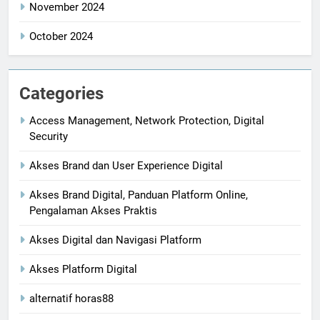
November 2024
October 2024
Categories
Access Management, Network Protection, Digital
Security
Akses Brand dan User Experience Digital
Akses Brand Digital, Panduan Platform Online,
Pengalaman Akses Praktis
Akses Digital dan Navigasi Platform
Akses Platform Digital
alternatif horas88