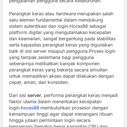
pengalaman pengguna secara keseluruhan.
Perangkat keras atau
hardware
merupakan salah
satu elemen fundamental dalam mendukung
sistem autentikasi dan login.Horas88 sebagai
platform digital yang mengutamakan kecepatan
dan keamanan, sangat bergantung pada stabilitas
serta kapasitas perangkat keras yang digunakan
baik di sisi server maupun pengguna.Proses login
yang tampak sederhana bagi pengguna
sebenarnya melibatkan banyak komponen
perangkat keras yang bekerja secara simultan
untuk memastikan akses dapat dilakukan dengan
cepat, aman, dan konsisten.
Dari sisi
server
, performa perangkat keras menjadi
faktor utama dalam menentukan kecepatan
login.
horas88
membutuhkan prosesor dengan
kemampuan tinggi agar dapat menangani ribuan
hingga jutaan permintaan login secara
bersamaan.Semakin besar kapasitas CPU dan