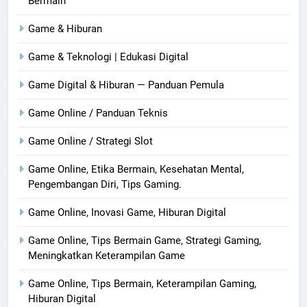
Bermain
Game & Hiburan
Game & Teknologi | Edukasi Digital
Game Digital & Hiburan — Panduan Pemula
Game Online / Panduan Teknis
Game Online / Strategi Slot
Game Online, Etika Bermain, Kesehatan Mental,
Pengembangan Diri, Tips Gaming.
Game Online, Inovasi Game, Hiburan Digital
Game Online, Tips Bermain Game, Strategi Gaming,
Meningkatkan Keterampilan Game
Game Online, Tips Bermain, Keterampilan Gaming,
Hiburan Digital