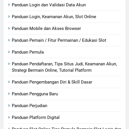
Panduan Login dan Validasi Data Akun
Panduan Login, Keamanan Akun, Slot Online
Panduan Mobile dan Akses Browser
Panduan Pemain / Fitur Permainan / Edukasi Slot
Panduan Pemula
Panduan Pendaftaran, Tips Situs Judi, Keamanan Akun,
Strategi Bermain Online, Tutorial Platform
Panduan Pengembangan Diri & Skill Dasar
Panduan Pengguna Baru
Panduan Perjudian
Panduan Platform Digital