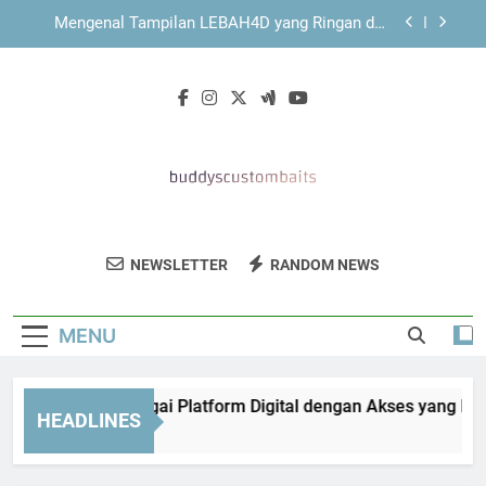
Skip
Mengenal Sistem Navigasi KAYA787 yang
to
Sederhana dan Terarah
content
KAYA787 dengan Struktur Navigasi yang
Mendukung Kenyamanan Pengguna
EDWINSLOT sebagai Platform Digital dengan
Akses yang Lebih Terarah
Mengenal Tampilan LEBAH4D yang Ringan dan
Mudah Dipahami
Mengenal Sistem Navigasi KAYA787 yang
Sederhana dan Terarah
Buddy's Custom
Dapatkan Umpan Ikan Dan Aksesori
KAYA787 dengan Struktur Navigasi yang
NEWSLETTER
RANDOM NEWS
Baits
Mendukung Kenyamanan Pengguna
Memancing Terbaik Di Buddy’s Custom
Baits. Untuk Hasil Memancing Yang
MENU
Maksimal.
WINSLOT sebagai Platform Digital dengan Akses yang Lebih 
HEADLINES
Weeks Ago