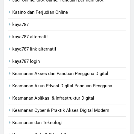
Judi Online, Slot Game, Panduan Bermain Slot
Kasino dan Perjudian Online
kaya787
kaya787 alternatif
kaya787 link alternatif
kaya787 login
Keamanan Akses dan Panduan Pengguna Digital
Keamanan Akun Privasi Digital Panduan Pengguna
Keamanan Aplikasi & Infrastruktur Digital
Keamanan Cyber & Praktik Akses Digital Modern
Keamanan dan Teknologi