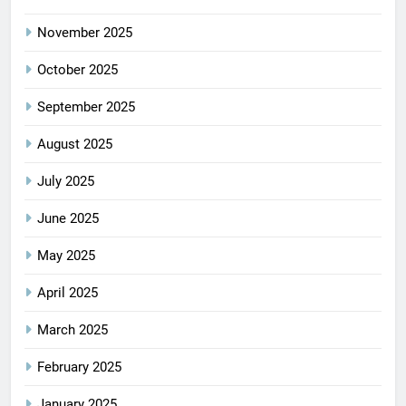
November 2025
October 2025
September 2025
August 2025
July 2025
June 2025
May 2025
April 2025
March 2025
February 2025
January 2025