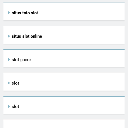
situs toto slot
situs slot online
slot gacor
slot
slot