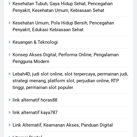
Kesehatan Tubuh, Gaya Hidup Sehat, Pencegahan
Penyakit, Kesehatan Umum, Kebiasaan Sehat
Kesehatan Umum, Pola Hidup Bersih, Pencegahan
Penyakit, Edukasi Kebiasaan Sehat
Keuangan & Teknologi
Konsep Akses Digital, Performa Online, Pengalaman
Pengguna Modern
Lebah4D, judi slot online, slot terpercaya, permainan judi,
strategi menang, platform slot, perjudian online, RTP
tinggi, permainan slot populer
link alternatif horas88
link alternatif kaya787
Link Alternatif, Keamanan Akses, Panduan Digital