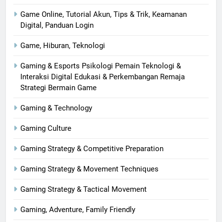
Game Online, Tutorial Akun, Tips & Trik, Keamanan
Digital, Panduan Login
Game, Hiburan, Teknologi
Gaming & Esports Psikologi Pemain Teknologi &
Interaksi Digital Edukasi & Perkembangan Remaja
Strategi Bermain Game
Gaming & Technology
Gaming Culture
Gaming Strategy & Competitive Preparation
Gaming Strategy & Movement Techniques
Gaming Strategy & Tactical Movement
Gaming, Adventure, Family Friendly