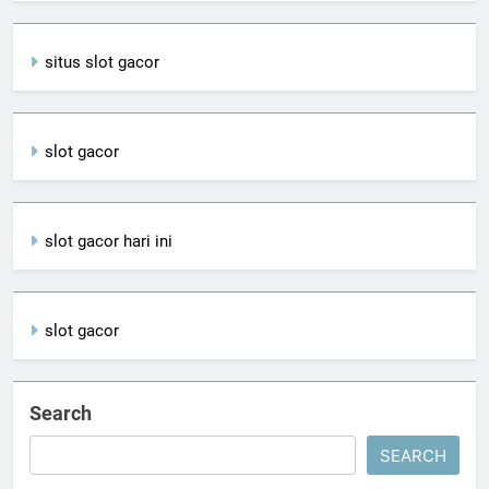
situs slot gacor
slot gacor
slot gacor hari ini
slot gacor
Search
SEARCH