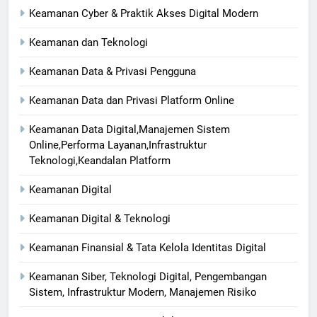
Keamanan Cyber & Praktik Akses Digital Modern
Keamanan dan Teknologi
Keamanan Data & Privasi Pengguna
Keamanan Data dan Privasi Platform Online
Keamanan Data Digital,Manajemen Sistem
Online,Performa Layanan,Infrastruktur
Teknologi,Keandalan Platform
Keamanan Digital
Keamanan Digital & Teknologi
Keamanan Finansial & Tata Kelola Identitas Digital
Keamanan Siber, Teknologi Digital, Pengembangan
Sistem, Infrastruktur Modern, Manajemen Risiko