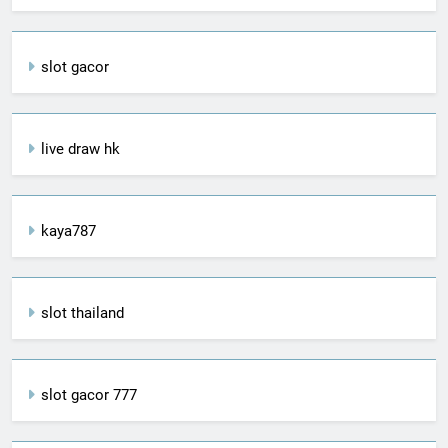
slot gacor
live draw hk
kaya787
slot thailand
slot gacor 777