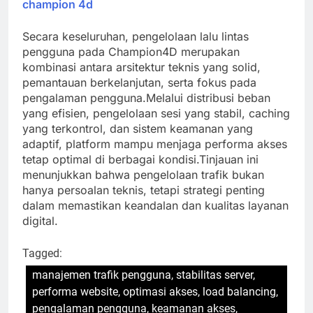
champion 4d
Secara keseluruhan, pengelolaan lalu lintas
pengguna pada Champion4D merupakan
kombinasi antara arsitektur teknis yang solid,
pemantauan berkelanjutan, serta fokus pada
pengalaman pengguna.Melalui distribusi beban
yang efisien, pengelolaan sesi yang stabil, caching
yang terkontrol, dan sistem keamanan yang
adaptif, platform mampu menjaga performa akses
tetap optimal di berbagai kondisi.Tinjauan ini
menunjukkan bahwa pengelolaan trafik bukan
hanya persoalan teknis, tetapi strategi penting
dalam memastikan keandalan dan kualitas layanan
digital.
Tagged:
manajemen trafik pengguna, stabilitas server,
performa website, optimasi akses, load balancing,
pengalaman pengguna, keamanan akses,