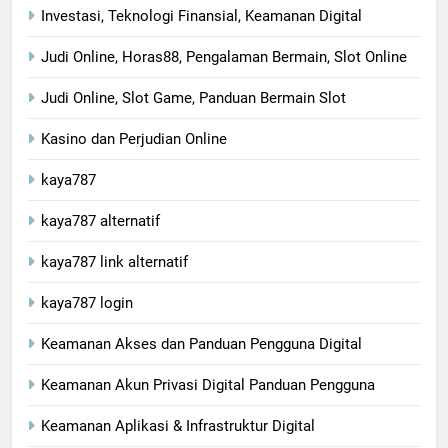
Investasi, Teknologi Finansial, Keamanan Digital
Judi Online, Horas88, Pengalaman Bermain, Slot Online
Judi Online, Slot Game, Panduan Bermain Slot
Kasino dan Perjudian Online
kaya787
kaya787 alternatif
kaya787 link alternatif
kaya787 login
Keamanan Akses dan Panduan Pengguna Digital
Keamanan Akun Privasi Digital Panduan Pengguna
Keamanan Aplikasi & Infrastruktur Digital