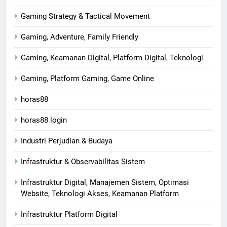
Gaming Strategy & Tactical Movement
Gaming, Adventure, Family Friendly
Gaming, Keamanan Digital, Platform Digital, Teknologi
Gaming, Platform Gaming, Game Online
horas88
horas88 login
Industri Perjudian & Budaya
Infrastruktur & Observabilitas Sistem
Infrastruktur Digital, Manajemen Sistem, Optimasi
Website, Teknologi Akses, Keamanan Platform
Infrastruktur Platform Digital