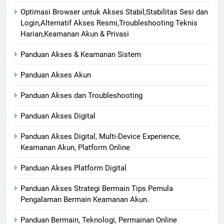
Optimasi Browser untuk Akses Stabil,Stabilitas Sesi dan
Login,Alternatif Akses Resmi,Troubleshooting Teknis
Harian,Keamanan Akun & Privasi
Panduan Akses & Keamanan Sistem
Panduan Akses Akun
Panduan Akses dan Troubleshooting
Panduan Akses Digital
Panduan Akses Digital, Multi-Device Experience,
Keamanan Akun, Platform Online
Panduan Akses Platform Digital
Panduan Akses Strategi Bermain Tips Pemula
Pengalaman Bermain Keamanan Akun.
Panduan Bermain, Teknologi, Permainan Online