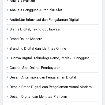
Analisis Pemain
Analisis Pengguna & Perilaku Slot
Arsitektur Informasi dan Pengalaman Digital
Bisnis Digital, Teknologi, Inovasi​
Brand Online Modern
Branding Digital dan Identitas Online
Budaya Digital, Teknologi Game, Perilaku Pengguna
Casino, Slot Online, Pembayaran
Desain Antarmuka dan Pengalaman Digital
Desain Brand Digital dan Pengalaman Visual Modern
Desain Digital dan Identitas Platform