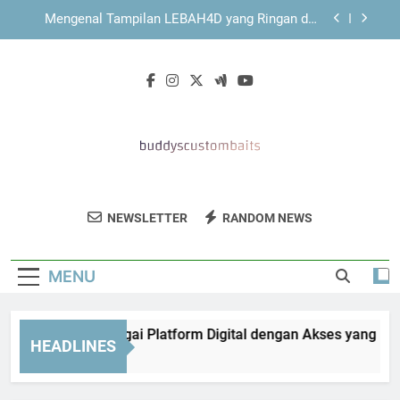
Skip
Mengenal Sistem Navigasi KAYA787 yang
to
Sederhana dan Terarah
content
KAYA787 dengan Struktur Navigasi yang
Mendukung Kenyamanan Pengguna
EDWINSLOT sebagai Platform Digital dengan
Akses yang Lebih Terarah
Mengenal Tampilan LEBAH4D yang Ringan dan
Mudah Dipahami
Mengenal Sistem Navigasi KAYA787 yang
Sederhana dan Terarah
Buddy's Custom
Dapatkan Umpan Ikan Dan Aksesori
KAYA787 dengan Struktur Navigasi yang
NEWSLETTER
RANDOM NEWS
Baits
Mendukung Kenyamanan Pengguna
Memancing Terbaik Di Buddy’s Custom
Baits. Untuk Hasil Memancing Yang
MENU
Maksimal.
WINSLOT sebagai Platform Digital dengan Akses yang Lebih 
HEADLINES
Weeks Ago