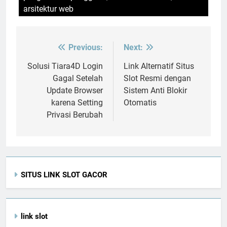
arsitektur web
Previous:
Next:
Post
navigation
Solusi Tiara4D Login
Link Alternatif Situs
Gagal Setelah
Slot Resmi dengan
Update Browser
Sistem Anti Blokir
karena Setting
Otomatis
Privasi Berubah
SITUS LINK SLOT GACOR
link slot