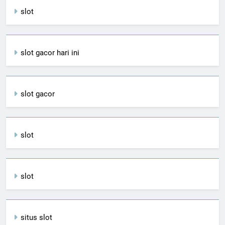
slot
slot gacor hari ini
slot gacor
slot
slot
situs slot