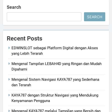
Search
SEARCH
Recent Posts
EDWINSLOT sebagai Platform Digital dengan Akses
yang Lebih Terarah
Mengenal Tampilan LEBAH4D yang Ringan dan Mudah
Dipahami
Mengenal Sistem Navigasi KAYA787 yang Sederhana
dan Terarah
KAYA787 dengan Struktur Navigasi yang Mendukung
Kenyamanan Pengguna
Mengenal KAYA787 melalui Tampilan yang Bersih dan