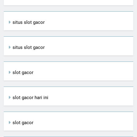
situs slot gacor
situs slot gacor
slot gacor
slot gacor hari ini
slot gacor