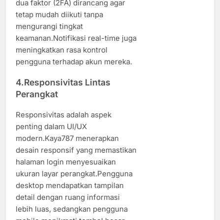
dua faktor (2FA) dirancang agar
tetap mudah diikuti tanpa
mengurangi tingkat
keamanan.Notifikasi real-time juga
meningkatkan rasa kontrol
pengguna terhadap akun mereka.
4.Responsivitas Lintas
Perangkat
Responsivitas adalah aspek
penting dalam UI/UX
modern.Kaya787 menerapkan
desain responsif yang memastikan
halaman login menyesuaikan
ukuran layar perangkat.Pengguna
desktop mendapatkan tampilan
detail dengan ruang informasi
lebih luas, sedangkan pengguna