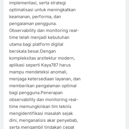
implementasi, serta strategi
optimalisasi untuk meningkatkan
keamanan, performa, dan
pengalaman pengguna.
Observability dan monitoring real-
time telah menjadi kebutuhan
utama bagi platform digital
berskala besar.Dengan
kompleksitas arsitektur modern,
aplikasi seperti Kaya787 harus
mampu mendeteksi anomali,
menjaga ketersediaan layanan, dan
memberikan pengalaman optimal
bagi pengguna.Penerapan
observability dan monitoring real-
time memungkinkan tim teknis
mengidentifikasi masalah sejak
dini, menganalisis akar penyebab,
serta mengambil tindakan cepat