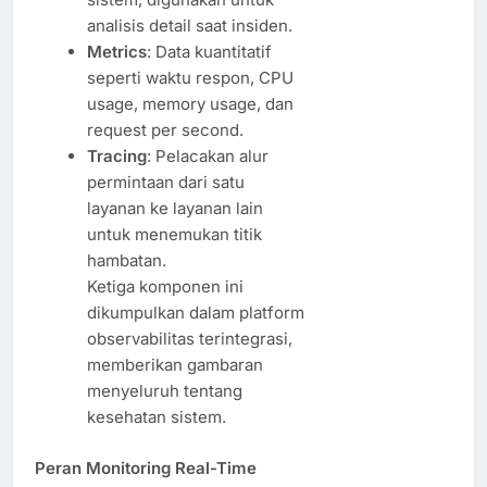
analisis detail saat insiden.
Metrics
: Data kuantitatif
seperti waktu respon, CPU
usage, memory usage, dan
request per second.
Tracing
: Pelacakan alur
permintaan dari satu
layanan ke layanan lain
untuk menemukan titik
hambatan.
Ketiga komponen ini
dikumpulkan dalam platform
observabilitas terintegrasi,
memberikan gambaran
menyeluruh tentang
kesehatan sistem.
Peran Monitoring Real-Time