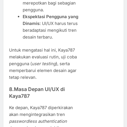
merepotkan bagi sebagian
pengguna.
Ekspektasi Pengguna yang
Dinamis:
UI/UX harus terus
beradaptasi mengikuti tren
desain terbaru.
Untuk mengatasi hal ini, Kaya787
melakukan evaluasi rutin, uji coba
pengguna (
user testing
), serta
memperbarui elemen desain agar
tetap relevan.
8.Masa Depan UI/UX di
Kaya787
Ke depan, Kaya787 diperkirakan
akan mengintegrasikan tren
passwordless authentication