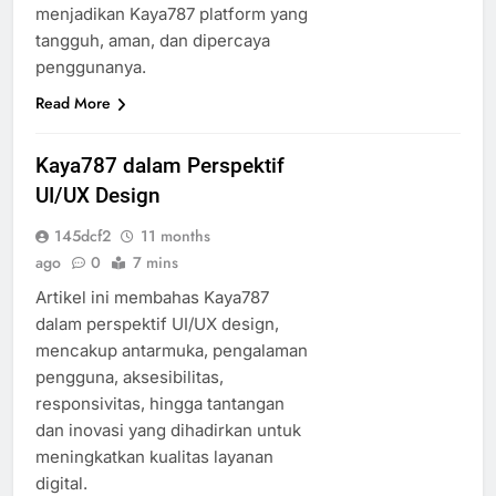
menjadikan Kaya787 platform yang
tangguh, aman, dan dipercaya
penggunanya.
Read More
Kaya787 dalam Perspektif
UI/UX Design
145dcf2
11 months
ago
0
7 mins
Artikel ini membahas Kaya787
dalam perspektif UI/UX design,
mencakup antarmuka, pengalaman
pengguna, aksesibilitas,
responsivitas, hingga tantangan
dan inovasi yang dihadirkan untuk
meningkatkan kualitas layanan
digital.