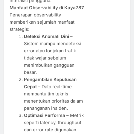
interaksi pengguna.
Manfaat Observability di Kaya787
Penerapan observability
memberikan sejumlah manfaat
strategis:
Deteksi Anomali Dini
–
Sistem mampu mendeteksi
error atau lonjakan trafik
tidak wajar sebelum
menimbulkan gangguan
besar.
Pengambilan Keputusan
Cepat
– Data real-time
membantu tim teknis
menentukan prioritas dalam
penanganan insiden.
Optimasi Performa
– Metrik
seperti latency, throughput,
dan error rate digunakan