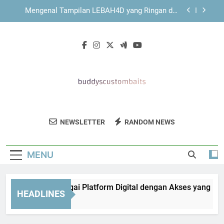
Skip
Mengenal Sistem Navigasi KAYA787 yang
to
Sederhana dan Terarah
content
KAYA787 dengan Struktur Navigasi yang
Mendukung Kenyamanan Pengguna
EDWINSLOT sebagai Platform Digital dengan
Akses yang Lebih Terarah
Mengenal Tampilan LEBAH4D yang Ringan dan
Mudah Dipahami
Mengenal Sistem Navigasi KAYA787 yang
Sederhana dan Terarah
Buddy's Custom
Dapatkan Umpan Ikan Dan Aksesori
KAYA787 dengan Struktur Navigasi yang
NEWSLETTER
RANDOM NEWS
Baits
Mendukung Kenyamanan Pengguna
Memancing Terbaik Di Buddy’s Custom
Baits. Untuk Hasil Memancing Yang
MENU
Maksimal.
DWINSLOT sebagai Platform Digital dengan Akses yang Lebih
HEADLINES
 Weeks Ago