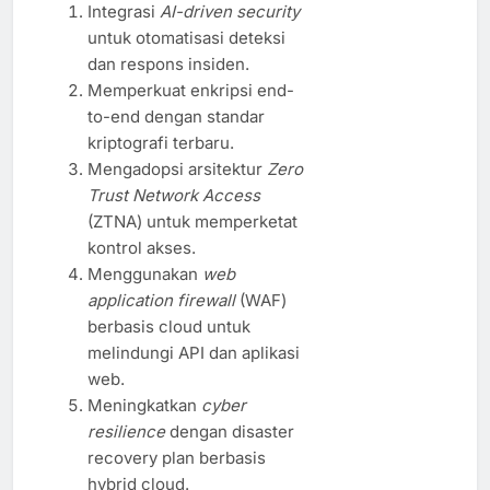
Integrasi
AI-driven security
untuk otomatisasi deteksi
dan respons insiden.
Memperkuat enkripsi end-
to-end dengan standar
kriptografi terbaru.
Mengadopsi arsitektur
Zero
Trust Network Access
(ZTNA) untuk memperketat
kontrol akses.
Menggunakan
web
application firewall
(WAF)
berbasis cloud untuk
melindungi API dan aplikasi
web.
Meningkatkan
cyber
resilience
dengan disaster
recovery plan berbasis
hybrid cloud.