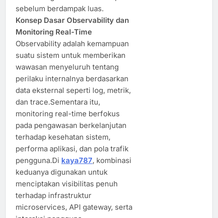
sebelum berdampak luas.
Konsep Dasar Observability dan
Monitoring Real-Time
Observability adalah kemampuan
suatu sistem untuk memberikan
wawasan menyeluruh tentang
perilaku internalnya berdasarkan
data eksternal seperti log, metrik,
dan trace.Sementara itu,
monitoring real-time berfokus
pada pengawasan berkelanjutan
terhadap kesehatan sistem,
performa aplikasi, dan pola trafik
pengguna.Di
kaya787
, kombinasi
keduanya digunakan untuk
menciptakan visibilitas penuh
terhadap infrastruktur
microservices, API gateway, serta