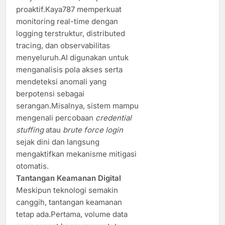
proaktif.Kaya787 memperkuat
monitoring real-time dengan
logging terstruktur, distributed
tracing, dan observabilitas
menyeluruh.AI digunakan untuk
menganalisis pola akses serta
mendeteksi anomali yang
berpotensi sebagai
serangan.Misalnya, sistem mampu
mengenali percobaan
credential
stuffing
atau
brute force login
sejak dini dan langsung
mengaktifkan mekanisme mitigasi
otomatis.
Tantangan Keamanan Digital
Meskipun teknologi semakin
canggih, tantangan keamanan
tetap ada.Pertama, volume data