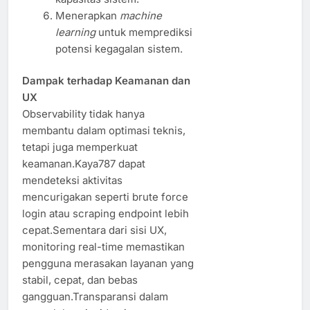
Menerapkan
machine
learning
untuk memprediksi
potensi kegagalan sistem.
Dampak terhadap Keamanan dan
UX
Observability tidak hanya
membantu dalam optimasi teknis,
tetapi juga memperkuat
keamanan.Kaya787 dapat
mendeteksi aktivitas
mencurigakan seperti brute force
login atau scraping endpoint lebih
cepat.Sementara dari sisi UX,
monitoring real-time memastikan
pengguna merasakan layanan yang
stabil, cepat, dan bebas
gangguan.Transparansi dalam