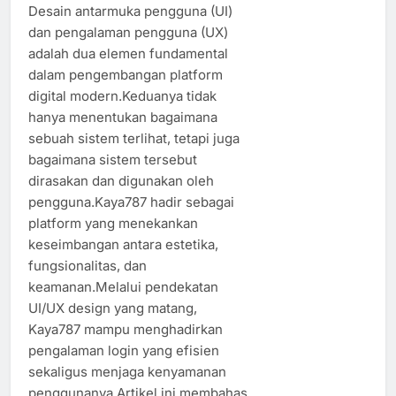
Desain antarmuka pengguna (UI)
dan pengalaman pengguna (UX)
adalah dua elemen fundamental
dalam pengembangan platform
digital modern.Keduanya tidak
hanya menentukan bagaimana
sebuah sistem terlihat, tetapi juga
bagaimana sistem tersebut
dirasakan dan digunakan oleh
pengguna.Kaya787 hadir sebagai
platform yang menekankan
keseimbangan antara estetika,
fungsionalitas, dan
keamanan.Melalui pendekatan
UI/UX design yang matang,
Kaya787 mampu menghadirkan
pengalaman login yang efisien
sekaligus menjaga kenyamanan
penggunanya.Artikel ini membahas