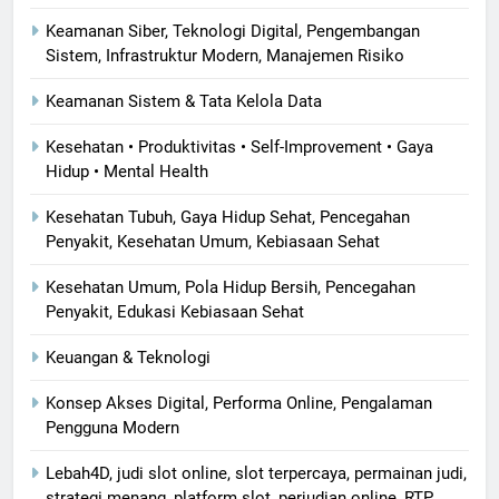
Keamanan Siber, Teknologi Digital, Pengembangan
Sistem, Infrastruktur Modern, Manajemen Risiko
Keamanan Sistem & Tata Kelola Data
Kesehatan • Produktivitas • Self-Improvement • Gaya
Hidup • Mental Health
Kesehatan Tubuh, Gaya Hidup Sehat, Pencegahan
Penyakit, Kesehatan Umum, Kebiasaan Sehat
Kesehatan Umum, Pola Hidup Bersih, Pencegahan
Penyakit, Edukasi Kebiasaan Sehat
Keuangan & Teknologi
Konsep Akses Digital, Performa Online, Pengalaman
Pengguna Modern
Lebah4D, judi slot online, slot terpercaya, permainan judi,
strategi menang, platform slot, perjudian online, RTP