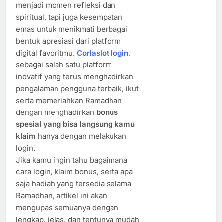
menjadi momen refleksi dan
spiritual, tapi juga kesempatan
emas untuk menikmati berbagai
bentuk apresiasi dari platform
digital favoritmu.
Corlaslot login
,
sebagai salah satu platform
inovatif yang terus menghadirkan
pengalaman pengguna terbaik, ikut
serta memeriahkan Ramadhan
dengan menghadirkan
bonus
spesial yang bisa langsung kamu
klaim
hanya dengan melakukan
login.
Jika kamu ingin tahu bagaimana
cara login, klaim bonus, serta apa
saja hadiah yang tersedia selama
Ramadhan, artikel ini akan
mengupas semuanya dengan
lengkap, jelas, dan tentunya mudah