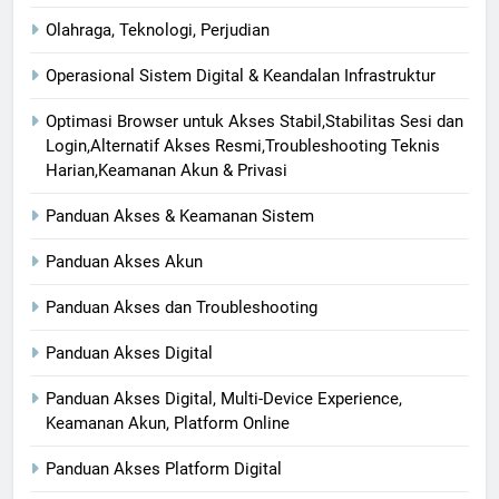
Olahraga, Teknologi, Perjudian
Operasional Sistem Digital & Keandalan Infrastruktur
Optimasi Browser untuk Akses Stabil,Stabilitas Sesi dan
Login,Alternatif Akses Resmi,Troubleshooting Teknis
Harian,Keamanan Akun & Privasi
Panduan Akses & Keamanan Sistem
Panduan Akses Akun
Panduan Akses dan Troubleshooting
Panduan Akses Digital
Panduan Akses Digital, Multi-Device Experience,
Keamanan Akun, Platform Online
Panduan Akses Platform Digital