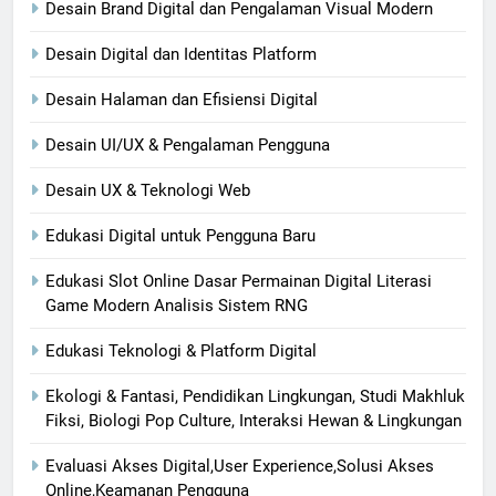
Desain Brand Digital dan Pengalaman Visual Modern
Desain Digital dan Identitas Platform
Desain Halaman dan Efisiensi Digital
Desain UI/UX & Pengalaman Pengguna
Desain UX & Teknologi Web
Edukasi Digital untuk Pengguna Baru
Edukasi Slot Online Dasar Permainan Digital Literasi
Game Modern Analisis Sistem RNG
Edukasi Teknologi & Platform Digital
Ekologi & Fantasi, Pendidikan Lingkungan, Studi Makhluk
Fiksi, Biologi Pop Culture, Interaksi Hewan & Lingkungan
Evaluasi Akses Digital,User Experience,Solusi Akses
Online,Keamanan Pengguna