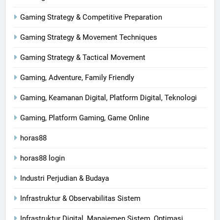
Gaming Strategy & Competitive Preparation
Gaming Strategy & Movement Techniques
Gaming Strategy & Tactical Movement
Gaming, Adventure, Family Friendly
Gaming, Keamanan Digital, Platform Digital, Teknologi
Gaming, Platform Gaming, Game Online
horas88
horas88 login
Industri Perjudian & Budaya
Infrastruktur & Observabilitas Sistem
Infrastruktur Digital, Manajemen Sistem, Optimasi