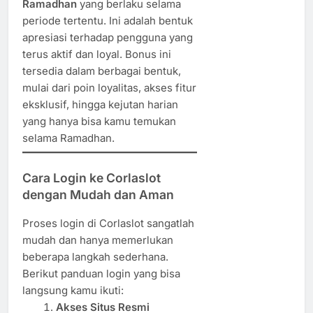
Ramadhan
yang berlaku selama
periode tertentu. Ini adalah bentuk
apresiasi terhadap pengguna yang
terus aktif dan loyal. Bonus ini
tersedia dalam berbagai bentuk,
mulai dari poin loyalitas, akses fitur
eksklusif, hingga kejutan harian
yang hanya bisa kamu temukan
selama Ramadhan.
Cara Login ke Corlaslot
dengan Mudah dan Aman
Proses login di Corlaslot sangatlah
mudah dan hanya memerlukan
beberapa langkah sederhana.
Berikut panduan login yang bisa
langsung kamu ikuti:
Akses Situs Resmi