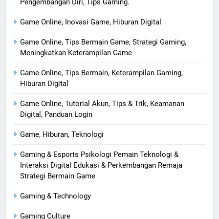
Pengembangan Diri, Tips Gaming.
Game Online, Inovasi Game, Hiburan Digital
Game Online, Tips Bermain Game, Strategi Gaming,
Meningkatkan Keterampilan Game
Game Online, Tips Bermain, Keterampilan Gaming,
Hiburan Digital
Game Online, Tutorial Akun, Tips & Trik, Keamanan
Digital, Panduan Login
Game, Hiburan, Teknologi
Gaming & Esports Psikologi Pemain Teknologi &
Interaksi Digital Edukasi & Perkembangan Remaja
Strategi Bermain Game
Gaming & Technology
Gaming Culture