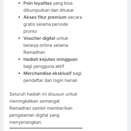
Poin loyalitas
yang bisa
dikumpulkan dan ditukar
Akses fitur premium
secara
gratis selama periode
promo
Voucher digital
untuk
belanja online selama
Ramadhan
Hadiah kejutan mingguan
bagi pengguna aktif
Merchandise eksklusif
bagi
pendaftar dan login harian
Seluruh hadiah ini disusun untuk
meningkatkan semangat
Ramadhan sambil memberikan
pengalaman digital yang
menyenangkan.