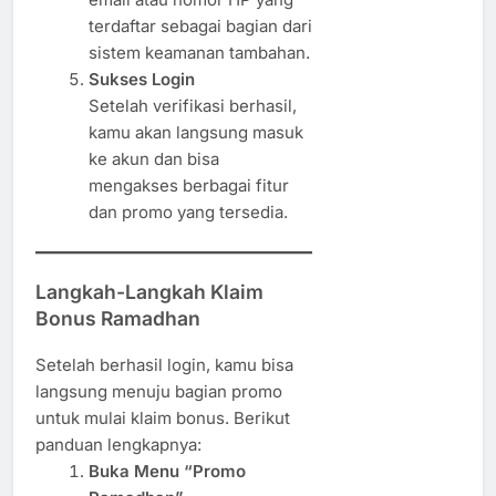
terdaftar sebagai bagian dari
sistem keamanan tambahan.
Sukses Login
Setelah verifikasi berhasil,
kamu akan langsung masuk
ke akun dan bisa
mengakses berbagai fitur
dan promo yang tersedia.
Langkah-Langkah Klaim
Bonus Ramadhan
Setelah berhasil login, kamu bisa
langsung menuju bagian promo
untuk mulai klaim bonus. Berikut
panduan lengkapnya:
Buka Menu “Promo