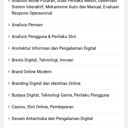
Analisis Mode Putaran, Studi Perilaku Mesin, Observasi
Sistem Interaktif, Mekanisme Auto dan Manual, Evaluasi
Respons Operasional
Analisis Pemain
Analisis Pengguna & Perilaku Slot
Arsitektur Informasi dan Pengalaman Digital
Bisnis Digital, Teknologi, Inovasi​
Brand Online Modern
Branding Digital dan Identitas Online
Budaya Digital, Teknologi Game, Perilaku Pengguna
Casino, Slot Online, Pembayaran
Desain Antarmuka dan Pengalaman Digital