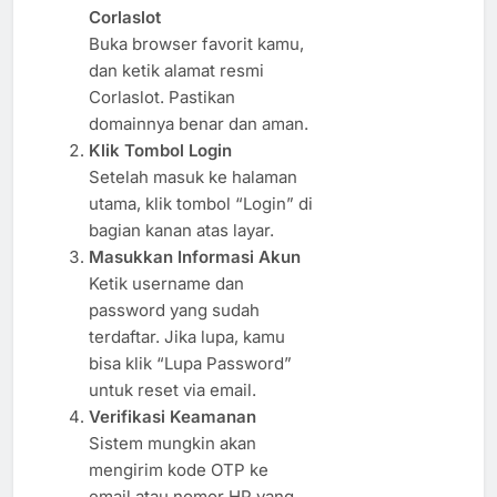
Corlaslot
Buka browser favorit kamu,
dan ketik alamat resmi
Corlaslot. Pastikan
domainnya benar dan aman.
Klik Tombol Login
Setelah masuk ke halaman
utama, klik tombol “Login” di
bagian kanan atas layar.
Masukkan Informasi Akun
Ketik username dan
password yang sudah
terdaftar. Jika lupa, kamu
bisa klik “Lupa Password”
untuk reset via email.
Verifikasi Keamanan
Sistem mungkin akan
mengirim kode OTP ke
email atau nomor HP yang