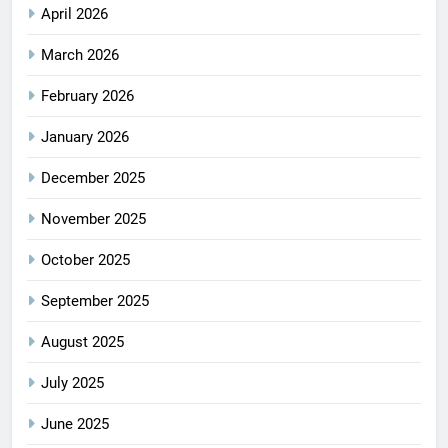
April 2026
March 2026
February 2026
January 2026
December 2025
November 2025
October 2025
September 2025
August 2025
July 2025
June 2025