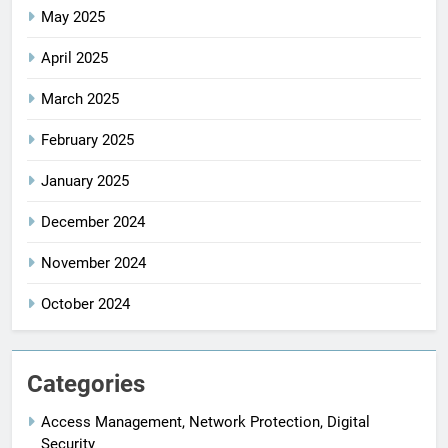
May 2025
April 2025
March 2025
February 2025
January 2025
December 2024
November 2024
October 2024
Categories
Access Management, Network Protection, Digital
Security