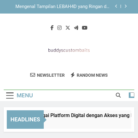
Skip
Mengenal Sistem Navigasi KAYA787 yang
to
Sederhana dan Terarah
content
KAYA787 dengan Struktur Navigasi yang
Mendukung Kenyamanan Pengguna
EDWINSLOT sebagai Platform Digital dengan
Akses yang Lebih Terarah
Mengenal Tampilan LEBAH4D yang Ringan dan
Mudah Dipahami
Mengenal Sistem Navigasi KAYA787 yang
Sederhana dan Terarah
Buddy's Custom
Dapatkan Umpan Ikan Dan Aksesori
KAYA787 dengan Struktur Navigasi yang
NEWSLETTER
RANDOM NEWS
Baits
Mendukung Kenyamanan Pengguna
Memancing Terbaik Di Buddy’s Custom
Baits. Untuk Hasil Memancing Yang
MENU
Maksimal.
WINSLOT sebagai Platform Digital dengan Akses yang Lebih 
HEADLINES
Weeks Ago