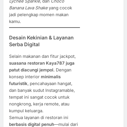
Lychee Sparkle
, dan
Choco
Banana Lava Shake
yang cocok
jadi pelengkap momen makan
kamu.
Desain Kekinian & Layanan
Serba Digital
Selain makanan dan fitur jackpot,
suasana restoran Kaya787 juga
patut diacungi jempol.
Dengan
konsep interior
minimalis
futuristik
, pencahayaan hangat,
dan banyak sudut Instagramable,
tempat ini sangat cocok untuk
nongkrong, kerja remote, atau
kumpul keluarga.
Semua layanan di restoran ini
berbasis digital penuh
—mulai dari