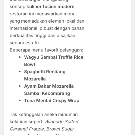
konsep
kuliner fusion modern
,
restoran ini menawarkan menu
yang memadukan elemen lokal dan
internasional, dibuat dengan bahan
berkualitas tinggi dan disajikan
secara estetik.
Beberapa menu favorit pelanggan:
Wagyu Sambal Truffle Rice
Bowl
Spaghetti Rendang
Mozarella
Ayam Bakar Mozarella
Sambal Kecombrang
Tuna Mentai Crispy Wrap
Tak ketinggalan aneka minuman
kekinian seperti
Avocado Salted
Caramel Frappe
,
Brown Sugar