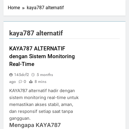
Home
kaya787 alternatif
kaya787 alternatif
KAYA787 ALTERNATIF
dengan Sistem Monitoring
Real-Time
145dcf2
5 months
ago
0
8 mins
KAYA787 alternatif hadir dengan
sistem monitoring real-time untuk
memastikan akses stabil, aman,
dan responsif setiap saat tanpa
gangguan.
Mengapa KAYA787