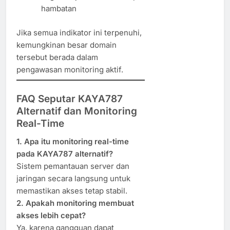
hambatan
Jika semua indikator ini terpenuhi,
kemungkinan besar domain
tersebut berada dalam
pengawasan monitoring aktif.
FAQ Seputar KAYA787
Alternatif dan Monitoring
Real-Time
1. Apa itu monitoring real-time
pada KAYA787 alternatif?
Sistem pemantauan server dan
jaringan secara langsung untuk
memastikan akses tetap stabil.
2. Apakah monitoring membuat
akses lebih cepat?
Ya, karena gangguan dapat