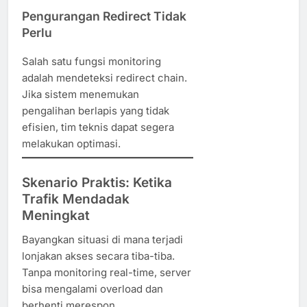
Pengurangan Redirect Tidak
Perlu
Salah satu fungsi monitoring
adalah mendeteksi redirect chain.
Jika sistem menemukan
pengalihan berlapis yang tidak
efisien, tim teknis dapat segera
melakukan optimasi.
Skenario Praktis: Ketika
Trafik Mendadak
Meningkat
Bayangkan situasi di mana terjadi
lonjakan akses secara tiba-tiba.
Tanpa monitoring real-time, server
bisa mengalami overload dan
berhenti merespon.