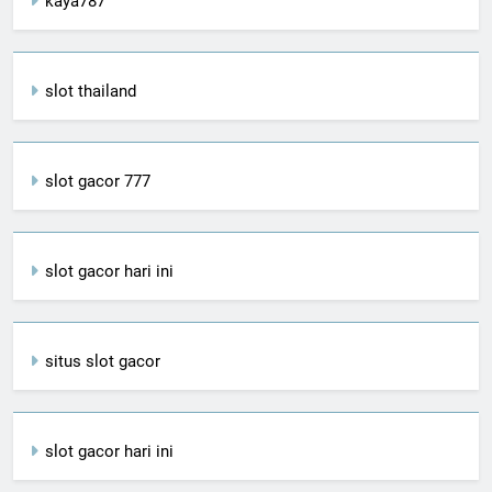
kaya787
slot thailand
slot gacor 777
slot gacor hari ini
situs slot gacor
slot gacor hari ini