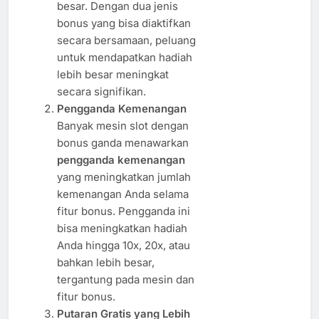
besar. Dengan dua jenis
bonus yang bisa diaktifkan
secara bersamaan, peluang
untuk mendapatkan hadiah
lebih besar meningkat
secara signifikan.
Pengganda Kemenangan
Banyak mesin slot dengan
bonus ganda menawarkan
pengganda kemenangan
yang meningkatkan jumlah
kemenangan Anda selama
fitur bonus. Pengganda ini
bisa meningkatkan hadiah
Anda hingga 10x, 20x, atau
bahkan lebih besar,
tergantung pada mesin dan
fitur bonus.
Putaran Gratis yang Lebih