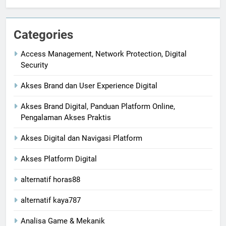
Categories
Access Management, Network Protection, Digital
Security
Akses Brand dan User Experience Digital
Akses Brand Digital, Panduan Platform Online,
Pengalaman Akses Praktis
Akses Digital dan Navigasi Platform
Akses Platform Digital
alternatif horas88
alternatif kaya787
Analisa Game & Mekanik