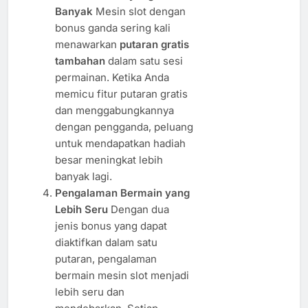
Banyak
Mesin slot dengan
bonus ganda sering kali
menawarkan
putaran gratis
tambahan
dalam satu sesi
permainan. Ketika Anda
memicu fitur putaran gratis
dan menggabungkannya
dengan pengganda, peluang
untuk mendapatkan hadiah
besar meningkat lebih
banyak lagi.
Pengalaman Bermain yang
Lebih Seru
Dengan dua
jenis bonus yang dapat
diaktifkan dalam satu
putaran, pengalaman
bermain mesin slot menjadi
lebih seru dan