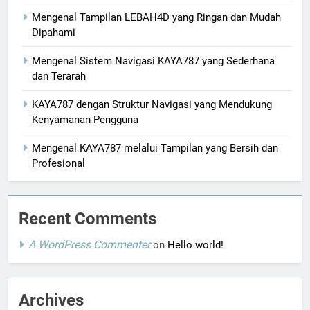
Mengenal Tampilan LEBAH4D yang Ringan dan Mudah
Dipahami
Mengenal Sistem Navigasi KAYA787 yang Sederhana
dan Terarah
KAYA787 dengan Struktur Navigasi yang Mendukung
Kenyamanan Pengguna
Mengenal KAYA787 melalui Tampilan yang Bersih dan
Profesional
Recent Comments
A WordPress Commenter
on
Hello world!
Archives