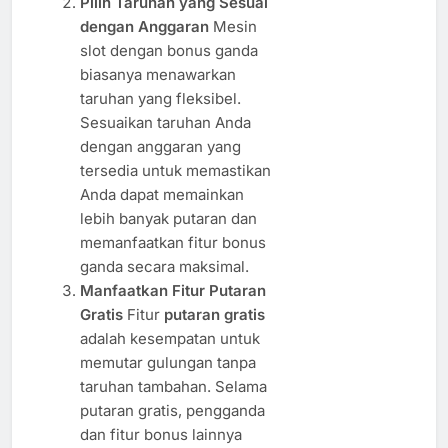
Pilih Taruhan yang Sesuai
dengan Anggaran
Mesin
slot dengan bonus ganda
biasanya menawarkan
taruhan yang fleksibel.
Sesuaikan taruhan Anda
dengan anggaran yang
tersedia untuk memastikan
Anda dapat memainkan
lebih banyak putaran dan
memanfaatkan fitur bonus
ganda secara maksimal.
Manfaatkan Fitur Putaran
Gratis
Fitur
putaran gratis
adalah kesempatan untuk
memutar gulungan tanpa
taruhan tambahan. Selama
putaran gratis, pengganda
dan fitur bonus lainnya