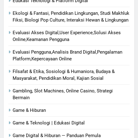
Edukasi Teknologi & Platform Digital
Ekologi & Fantasi, Pendidikan Lingkungan, Studi Makhluk
Fiksi, Biologi Pop Culture, Interaksi Hewan & Lingkungan
Evaluasi Akses Digital,User Experience,Solusi Akses
Online,Keamanan Pengguna
Evaluasi Pengguna,Analisis Brand Digital,Pengalaman
Platform,Kepercayaan Online
Filsafat & Etika, Sosiologi & Humaniora, Budaya &
Masyarakat, Pendidikan Moral, Kajian Sosial
Gambling, Slot Machines, Online Casino, Strategi
Bermain
Game & Hiburan
Game & Teknologi | Edukasi Digital
Game Digital & Hiburan — Panduan Pemula