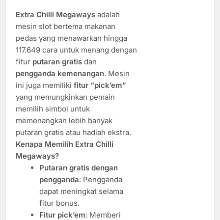
Extra Chilli Megaways
adalah
mesin slot bertema makanan
pedas yang menawarkan hingga
117.649 cara untuk menang dengan
fitur
putaran gratis
dan
pengganda kemenangan
. Mesin
ini juga memiliki
fitur “pick’em”
yang memungkinkan pemain
memilih simbol untuk
memenangkan lebih banyak
putaran gratis atau hadiah ekstra.
Kenapa Memilih Extra Chilli
Megaways?
Putaran gratis dengan
pengganda
: Pengganda
dapat meningkat selama
fitur bonus.
Fitur pick’em
: Memberi