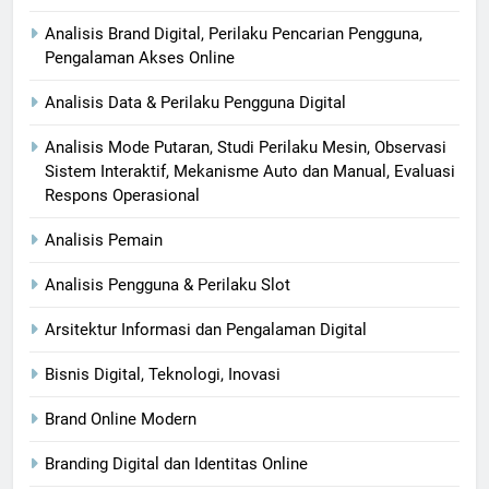
Analisis Brand Digital, Perilaku Pencarian Pengguna,
Pengalaman Akses Online
Analisis Data & Perilaku Pengguna Digital
Analisis Mode Putaran, Studi Perilaku Mesin, Observasi
Sistem Interaktif, Mekanisme Auto dan Manual, Evaluasi
Respons Operasional
Analisis Pemain
Analisis Pengguna & Perilaku Slot
Arsitektur Informasi dan Pengalaman Digital
Bisnis Digital, Teknologi, Inovasi​
Brand Online Modern
Branding Digital dan Identitas Online