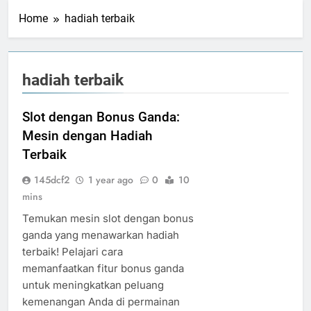
Home
hadiah terbaik
hadiah terbaik
Slot dengan Bonus Ganda:
Mesin dengan Hadiah
Terbaik
145dcf2
1 year ago
0
10
mins
Temukan mesin slot dengan bonus
ganda yang menawarkan hadiah
terbaik! Pelajari cara
memanfaatkan fitur bonus ganda
untuk meningkatkan peluang
kemenangan Anda di permainan