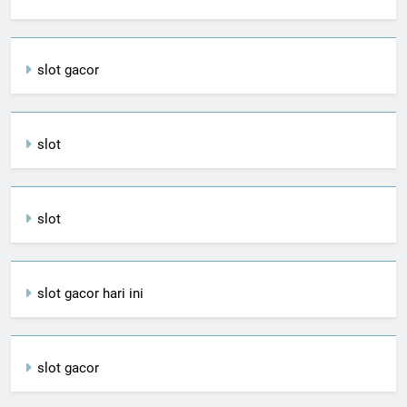
slot gacor
slot
slot
slot gacor hari ini
slot gacor