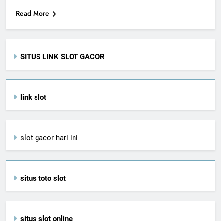
Read More
SITUS LINK SLOT GACOR
link slot
slot gacor hari ini
situs toto slot
situs slot online