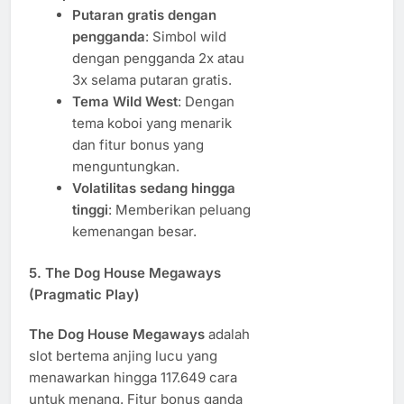
Putaran gratis dengan
pengganda
: Simbol wild
dengan pengganda 2x atau
3x selama putaran gratis.
Tema Wild West
: Dengan
tema koboi yang menarik
dan fitur bonus yang
menguntungkan.
Volatilitas sedang hingga
tinggi
: Memberikan peluang
kemenangan besar.
5.
The Dog House Megaways
(Pragmatic Play)
The Dog House Megaways
adalah
slot bertema anjing lucu yang
menawarkan hingga 117.649 cara
untuk menang. Fitur bonus ganda