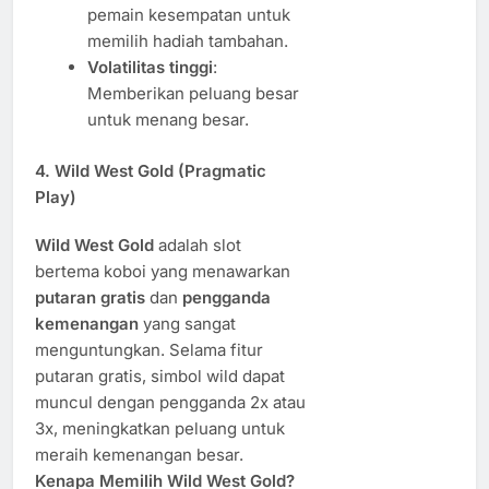
pemain kesempatan untuk
memilih hadiah tambahan.
Volatilitas tinggi
:
Memberikan peluang besar
untuk menang besar.
4.
Wild West Gold (Pragmatic
Play)
Wild West Gold
adalah slot
bertema koboi yang menawarkan
putaran gratis
dan
pengganda
kemenangan
yang sangat
menguntungkan. Selama fitur
putaran gratis, simbol wild dapat
muncul dengan pengganda 2x atau
3x, meningkatkan peluang untuk
meraih kemenangan besar.
Kenapa Memilih Wild West Gold?