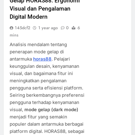
Gelap HORAS88: Ergonomi
Visual dan Pengalaman
Digital Modern
145dcf2
1 year ago
0
6
mins
Analisis mendalam tentang
penerapan mode gelap di
antarmuka
horas88
. Pelajari
keunggulan desain, kenyamanan
visual, dan bagaimana fitur ini
meningkatkan pengalaman
pengguna serta efisiensi platform.
Seiring berkembangnya preferensi
pengguna terhadap kenyamanan
visual,
mode gelap (dark mode)
menjadi fitur yang semakin
populer dalam antarmuka berbagai
platform digital. HORAS88, sebagai