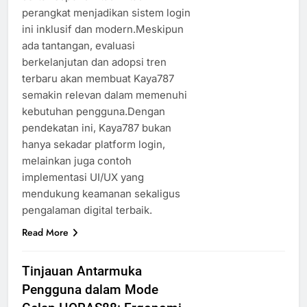
perangkat menjadikan sistem login
ini inklusif dan modern.Meskipun
ada tantangan, evaluasi
berkelanjutan dan adopsi tren
terbaru akan membuat Kaya787
semakin relevan dalam memenuhi
kebutuhan pengguna.Dengan
pendekatan ini, Kaya787 bukan
hanya sekadar platform login,
melainkan juga contoh
implementasi UI/UX yang
mendukung keamanan sekaligus
pengalaman digital terbaik.
Read More
Tinjauan Antarmuka
Pengguna dalam Mode