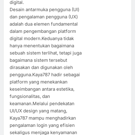
digital.
Desain antarmuka pengguna (UI)
dan pengalaman pengguna (UX)
adalah dua elemen fundamental
dalam pengembangan platform
digital modern.Keduanya tidak
hanya menentukan bagaimana
sebuah sistem terlihat, tetapi juga
bagaimana sistem tersebut
dirasakan dan digunakan oleh
pengguna.Kaya787 hadir sebagai
platform yang menekankan
keseimbangan antara estetika,
fungsionalitas, dan
keamanan.Melalui pendekatan
UI/UX design yang matang,
Kaya787 mampu menghadirkan
pengalaman login yang efisien
sekaligus menjaga kenyamanan