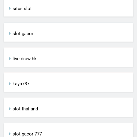
situs slot
slot gacor
live draw hk
kaya787
slot thailand
slot gacor 777