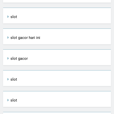
slot
slot gacor hari ini
slot gacor
slot
slot