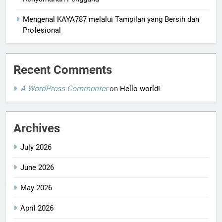
Mengenal KAYA787 melalui Tampilan yang Bersih dan
Profesional
Recent Comments
A WordPress Commenter
on
Hello world!
Archives
July 2026
June 2026
May 2026
April 2026