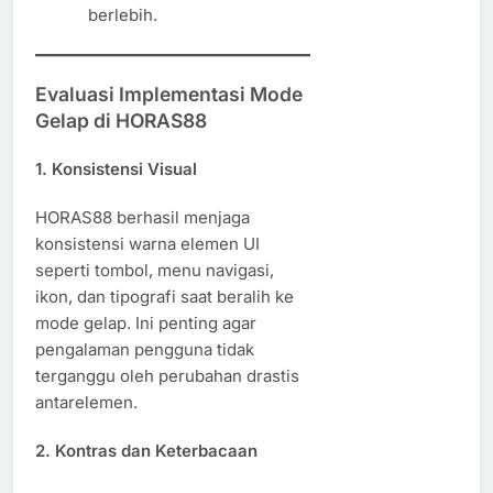
berlebih.
Evaluasi Implementasi Mode
Gelap di HORAS88
1.
Konsistensi Visual
HORAS88 berhasil menjaga
konsistensi warna elemen UI
seperti tombol, menu navigasi,
ikon, dan tipografi saat beralih ke
mode gelap. Ini penting agar
pengalaman pengguna tidak
terganggu oleh perubahan drastis
antarelemen.
2.
Kontras dan Keterbacaan