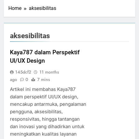
Home
aksesibilitas
aksesibilitas
Kaya787 dalam Perspektif
UI/UX Design
145dcf2
11 months
ago
0
7 mins
Artikel ini membahas Kaya787
dalam perspektif UI/UX design,
mencakup antarmuka, pengalaman
pengguna, aksesibilitas,
responsivitas, hingga tantangan
dan inovasi yang dihadirkan untuk
meningkatkan kualitas layanan