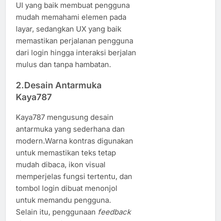
UI yang baik membuat pengguna
mudah memahami elemen pada
layar, sedangkan UX yang baik
memastikan perjalanan pengguna
dari login hingga interaksi berjalan
mulus dan tanpa hambatan.
2.Desain Antarmuka
Kaya787
Kaya787 mengusung desain
antarmuka yang sederhana dan
modern.Warna kontras digunakan
untuk memastikan teks tetap
mudah dibaca, ikon visual
memperjelas fungsi tertentu, dan
tombol login dibuat menonjol
untuk memandu pengguna.
Selain itu, penggunaan
feedback