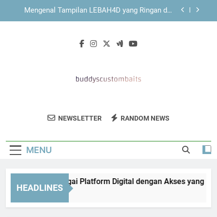
Skip
Mengenal Sistem Navigasi KAYA787 yang
to
Sederhana dan Terarah
content
KAYA787 dengan Struktur Navigasi yang
Mendukung Kenyamanan Pengguna
EDWINSLOT sebagai Platform Digital dengan
Akses yang Lebih Terarah
Mengenal Tampilan LEBAH4D yang Ringan dan
Mudah Dipahami
Mengenal Sistem Navigasi KAYA787 yang
Sederhana dan Terarah
Buddy's Custom
Dapatkan Umpan Ikan Dan Aksesori
KAYA787 dengan Struktur Navigasi yang
NEWSLETTER
RANDOM NEWS
Baits
Mendukung Kenyamanan Pengguna
Memancing Terbaik Di Buddy’s Custom
Baits. Untuk Hasil Memancing Yang
MENU
Maksimal.
WINSLOT sebagai Platform Digital dengan Akses yang Lebih 
HEADLINES
Weeks Ago