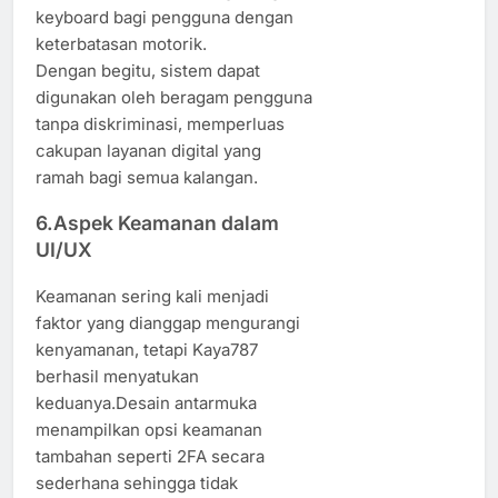
keyboard bagi pengguna dengan
keterbatasan motorik.
Dengan begitu, sistem dapat
digunakan oleh beragam pengguna
tanpa diskriminasi, memperluas
cakupan layanan digital yang
ramah bagi semua kalangan.
6.Aspek Keamanan dalam
UI/UX
Keamanan sering kali menjadi
faktor yang dianggap mengurangi
kenyamanan, tetapi Kaya787
berhasil menyatukan
keduanya.Desain antarmuka
menampilkan opsi keamanan
tambahan seperti 2FA secara
sederhana sehingga tidak