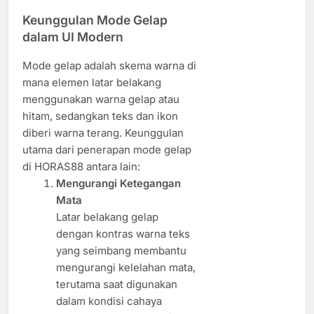
Keunggulan Mode Gelap
dalam UI Modern
Mode gelap adalah skema warna di
mana elemen latar belakang
menggunakan warna gelap atau
hitam, sedangkan teks dan ikon
diberi warna terang. Keunggulan
utama dari penerapan mode gelap
di HORAS88 antara lain:
Mengurangi Ketegangan
Mata
Latar belakang gelap
dengan kontras warna teks
yang seimbang membantu
mengurangi kelelahan mata,
terutama saat digunakan
dalam kondisi cahaya