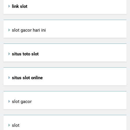
link slot
slot gacor hari ini
situs toto slot
situs slot online
slot gacor
slot