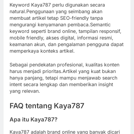
Keyword Kaya787 perlu digunakan secara
natural.Penggunaan yang seimbang akan
membuat artikel tetap SEO-friendly tanpa
mengurangi kenyamanan pembaca.Semantic
keyword seperti brand online, tampilan responsif,
mobile friendly, akses digital, informasi resmi,
keamanan akun, dan pengalaman pengguna dapat
memperkaya konteks artikel.
Sebagai pendekatan profesional, kualitas konten
harus menjadi prioritas.Artikel yang kuat bukan
hanya panjang, tetapi mampu menjawab search
intent secara lengkap dan memberikan insight
yang relevan.
FAQ tentang Kaya787
Apa itu Kaya787?
Kaya787 adalah brand online yang banyak dicari