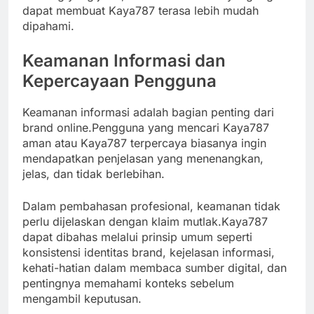
dapat membuat Kaya787 terasa lebih mudah
dipahami.
Keamanan Informasi dan
Kepercayaan Pengguna
Keamanan informasi adalah bagian penting dari
brand online.Pengguna yang mencari Kaya787
aman atau Kaya787 terpercaya biasanya ingin
mendapatkan penjelasan yang menenangkan,
jelas, dan tidak berlebihan.
Dalam pembahasan profesional, keamanan tidak
perlu dijelaskan dengan klaim mutlak.Kaya787
dapat dibahas melalui prinsip umum seperti
konsistensi identitas brand, kejelasan informasi,
kehati-hatian dalam membaca sumber digital, dan
pentingnya memahami konteks sebelum
mengambil keputusan.