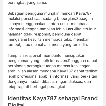
perangkat yang sama.
Sebagian pengguna mungkin mencari Kaya787
melalui ponsel saat sedang bepergian.Sebagian
lainnya menggunakan laptop untuk membaca
informasi dengan tampilan lebih luas.Jika struktur
halaman tidak responsif, pengguna dapat
mengalami kesulitan membaca teks, menekan
tombol, atau memahami menu yang tersedia.
Tampilan responsif membantu menciptakan
pengalaman yang lebih konsisten.Pengguna dapat
berpindah perangkat tanpa merasa kehilangan
arah.Inilah alasan mengapa Kaya787 dapat terlihat
lebih profesional apabila informasi yang berkaitan
dengannya mudah dibaca, ringan diakses, dan
tetap rapi di berbagai perangkat.
Identitas Kaya787 sebagai Brand
Digital