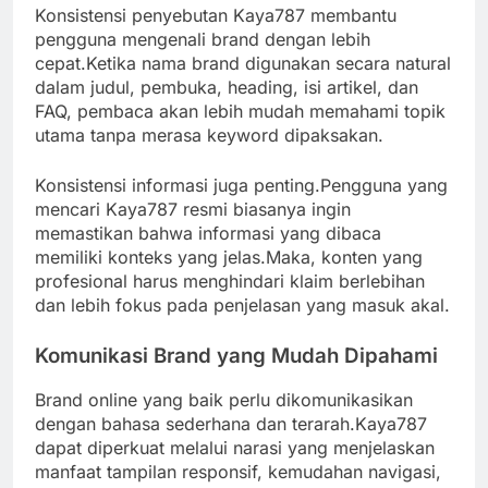
Konsistensi penyebutan Kaya787 membantu
pengguna mengenali brand dengan lebih
cepat.Ketika nama brand digunakan secara natural
dalam judul, pembuka, heading, isi artikel, dan
FAQ, pembaca akan lebih mudah memahami topik
utama tanpa merasa keyword dipaksakan.
Konsistensi informasi juga penting.Pengguna yang
mencari Kaya787 resmi biasanya ingin
memastikan bahwa informasi yang dibaca
memiliki konteks yang jelas.Maka, konten yang
profesional harus menghindari klaim berlebihan
dan lebih fokus pada penjelasan yang masuk akal.
Komunikasi Brand yang Mudah Dipahami
Brand online yang baik perlu dikomunikasikan
dengan bahasa sederhana dan terarah.Kaya787
dapat diperkuat melalui narasi yang menjelaskan
manfaat tampilan responsif, kemudahan navigasi,