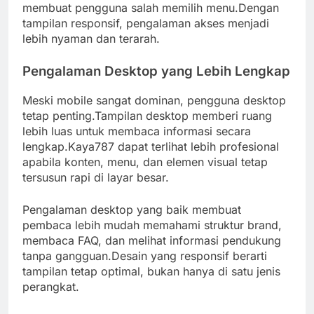
membuat pengguna salah memilih menu.Dengan
tampilan responsif, pengalaman akses menjadi
lebih nyaman dan terarah.
Pengalaman Desktop yang Lebih Lengkap
Meski mobile sangat dominan, pengguna desktop
tetap penting.Tampilan desktop memberi ruang
lebih luas untuk membaca informasi secara
lengkap.Kaya787 dapat terlihat lebih profesional
apabila konten, menu, dan elemen visual tetap
tersusun rapi di layar besar.
Pengalaman desktop yang baik membuat
pembaca lebih mudah memahami struktur brand,
membaca FAQ, dan melihat informasi pendukung
tanpa gangguan.Desain yang responsif berarti
tampilan tetap optimal, bukan hanya di satu jenis
perangkat.