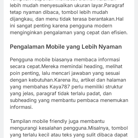
lebih mudah menyesuaikan ukuran layar.Paragraf
tetap nyaman dibaca, tombol lebih mudah
dijangkau, dan menu tidak terasa berantakan.Hal
ini sangat penting karena pengguna modern
menginginkan pengalaman yang cepat dan efisien.
Pengalaman Mobile yang Lebih Nyaman
Pengguna mobile biasanya membaca informasi
secara cepat.Mereka memindai heading, melihat
poin penting, lalu mencari jawaban yang sesuai
dengan kebutuhan.Karena itu, artikel dan halaman
yang membahas Kaya787 perlu memiliki struktur
yang jelas, paragraf tidak terlalu padat, dan
subheading yang membantu pembaca menemukan
informasi.
Tampilan mobile friendly juga membantu
mengurangi kesalahan pengguna.Misalnya, tombol
yang terlalu kecil atau teks yang sulit dibaca dapat