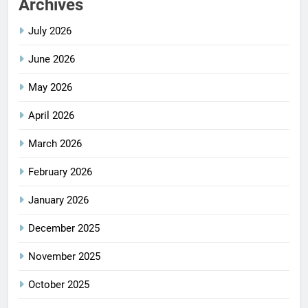
Archives
July 2026
June 2026
May 2026
April 2026
March 2026
February 2026
January 2026
December 2025
November 2025
October 2025