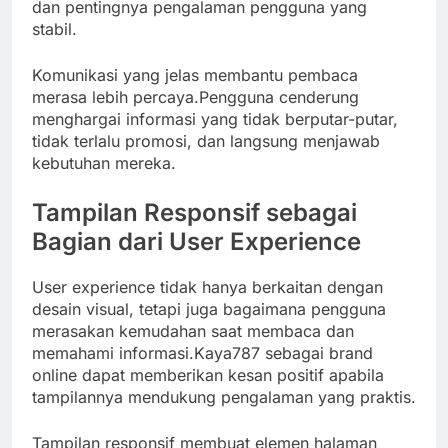
dan pentingnya pengalaman pengguna yang
stabil.
Komunikasi yang jelas membantu pembaca
merasa lebih percaya.Pengguna cenderung
menghargai informasi yang tidak berputar-putar,
tidak terlalu promosi, dan langsung menjawab
kebutuhan mereka.
Tampilan Responsif sebagai
Bagian dari User Experience
User experience tidak hanya berkaitan dengan
desain visual, tetapi juga bagaimana pengguna
merasakan kemudahan saat membaca dan
memahami informasi.Kaya787 sebagai brand
online dapat memberikan kesan positif apabila
tampilannya mendukung pengalaman yang praktis.
Tampilan responsif membuat elemen halaman