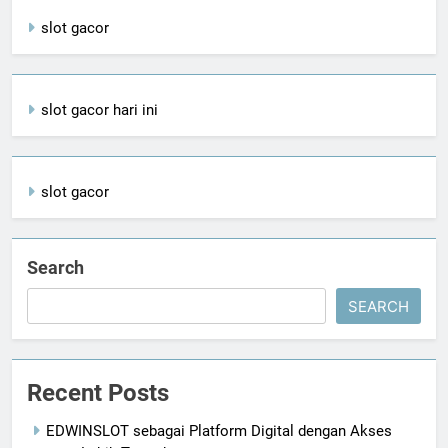
slot gacor
slot gacor hari ini
slot gacor
Search
SEARCH
Recent Posts
EDWINSLOT sebagai Platform Digital dengan Akses