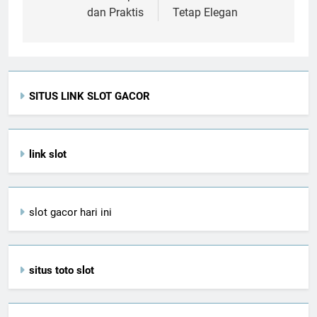
dan Praktis
Tetap Elegan
SITUS LINK SLOT GACOR
link slot
slot gacor hari ini
situs toto slot