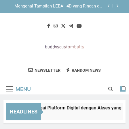
Skip
Mengenal Sistem Navigasi KAYA787 yang
to
Sederhana dan Terarah
content
KAYA787 dengan Struktur Navigasi yang
Mendukung Kenyamanan Pengguna
EDWINSLOT sebagai Platform Digital dengan
Akses yang Lebih Terarah
Mengenal Tampilan LEBAH4D yang Ringan dan
Mudah Dipahami
Mengenal Sistem Navigasi KAYA787 yang
Sederhana dan Terarah
Buddy's Custom
Dapatkan Umpan Ikan Dan Aksesori
KAYA787 dengan Struktur Navigasi yang
NEWSLETTER
RANDOM NEWS
Baits
Mendukung Kenyamanan Pengguna
Memancing Terbaik Di Buddy’s Custom
Baits. Untuk Hasil Memancing Yang
MENU
Maksimal.
WINSLOT sebagai Platform Digital dengan Akses yang Lebih 
HEADLINES
Weeks Ago