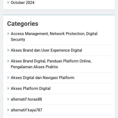
October 2024
Categories
Access Management, Network Protection, Digital
Security
Akses Brand dan User Experience Digital
Akses Brand Digital, Panduan Platform Online,
Pengalaman Akses Praktis
Akses Digital dan Navigasi Platform
Akses Platform Digital
alternatif horas88
alternatif kaya787