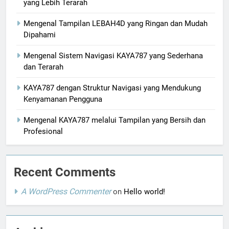
yang Lebih Terarah
Mengenal Tampilan LEBAH4D yang Ringan dan Mudah
Dipahami
Mengenal Sistem Navigasi KAYA787 yang Sederhana
dan Terarah
KAYA787 dengan Struktur Navigasi yang Mendukung
Kenyamanan Pengguna
Mengenal KAYA787 melalui Tampilan yang Bersih dan
Profesional
Recent Comments
A WordPress Commenter
on
Hello world!