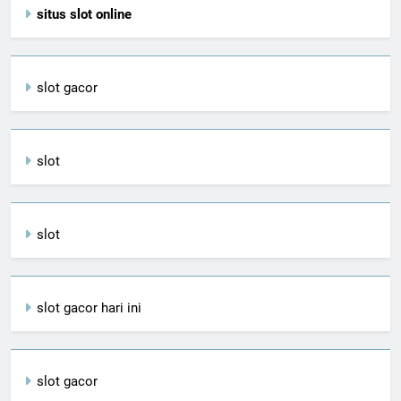
situs slot online
slot gacor
slot
slot
slot gacor hari ini
slot gacor