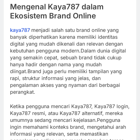
Mengenal Kaya787 dalam
Ekosistem Brand Online
kaya787
menjadi salah satu brand online yang
banyak diperhatikan karena memiliki identitas
digital yang mudah dikenali dan relevan dengan
kebutuhan pengguna modern.Dalam dunia digital
yang semakin cepat, sebuah brand tidak cukup
hanya hadir dengan nama yang mudah
diingat.Brand juga perlu memiliki tampilan yang
rapi, struktur informasi yang jelas, dan
pengalaman akses yang nyaman dari berbagai
perangkat.
Ketika pengguna mencari Kaya787, Kaya787 login,
Kaya787 resmi, atau Kaya787 alternatif, mereka
umumnya sedang mencari kejelasan.Pengguna
ingin memahami konteks brand, mengetahui arah
informasi yang relevan, serta memastikan