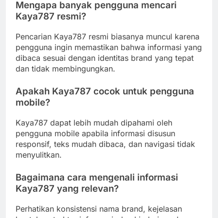
Mengapa banyak pengguna mencari
Kaya787 resmi?
Pencarian Kaya787 resmi biasanya muncul karena
pengguna ingin memastikan bahwa informasi yang
dibaca sesuai dengan identitas brand yang tepat
dan tidak membingungkan.
Apakah Kaya787 cocok untuk pengguna
mobile?
Kaya787 dapat lebih mudah dipahami oleh
pengguna mobile apabila informasi disusun
responsif, teks mudah dibaca, dan navigasi tidak
menyulitkan.
Bagaimana cara mengenali informasi
Kaya787 yang relevan?
Perhatikan konsistensi nama brand, kejelasan