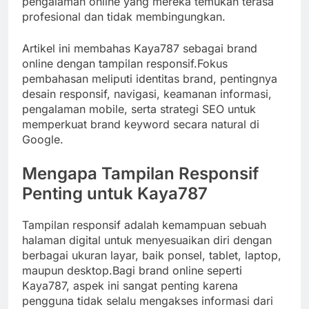
pengalaman online yang mereka temukan terasa
profesional dan tidak membingungkan.
Artikel ini membahas Kaya787 sebagai brand
online dengan tampilan responsif.Fokus
pembahasan meliputi identitas brand, pentingnya
desain responsif, navigasi, keamanan informasi,
pengalaman mobile, serta strategi SEO untuk
memperkuat brand keyword secara natural di
Google.
Mengapa Tampilan Responsif
Penting untuk Kaya787
Tampilan responsif adalah kemampuan sebuah
halaman digital untuk menyesuaikan diri dengan
berbagai ukuran layar, baik ponsel, tablet, laptop,
maupun desktop.Bagi brand online seperti
Kaya787, aspek ini sangat penting karena
pengguna tidak selalu mengakses informasi dari