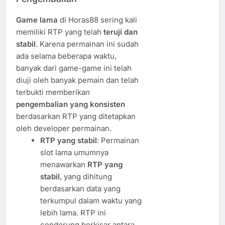
Game lama
di Horas88 sering kali
memiliki RTP yang telah
teruji dan
stabil
. Karena permainan ini sudah
ada selama beberapa waktu,
banyak dari game-game ini telah
diuji oleh banyak pemain dan telah
terbukti memberikan
pengembalian yang konsisten
berdasarkan RTP yang ditetapkan
oleh developer permainan.
RTP yang stabil
: Permainan
slot lama umumnya
menawarkan
RTP yang
stabil
, yang dihitung
berdasarkan data yang
terkumpul dalam waktu yang
lebih lama. RTP ini
cenderung berkisar antara