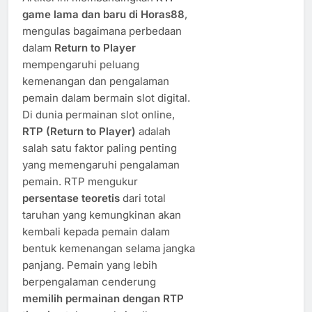
game lama dan baru di Horas88
,
mengulas bagaimana perbedaan
dalam
Return to Player
mempengaruhi peluang
kemenangan dan pengalaman
pemain dalam bermain slot digital.
Di dunia permainan slot online,
RTP (Return to Player)
adalah
salah satu faktor paling penting
yang memengaruhi pengalaman
pemain. RTP mengukur
persentase teoretis
dari total
taruhan yang kemungkinan akan
kembali kepada pemain dalam
bentuk kemenangan selama jangka
panjang. Pemain yang lebih
berpengalaman cenderung
memilih permainan dengan RTP