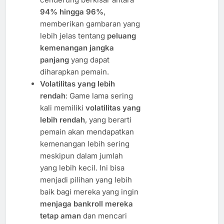
94% hingga 96%
,
memberikan gambaran yang
lebih jelas tentang
peluang
kemenangan jangka
panjang
yang dapat
diharapkan pemain.
Volatilitas yang lebih
rendah
: Game lama sering
kali memiliki
volatilitas yang
lebih rendah
, yang berarti
pemain akan mendapatkan
kemenangan lebih sering
meskipun dalam jumlah
yang lebih kecil. Ini bisa
menjadi pilihan yang lebih
baik bagi mereka yang ingin
menjaga bankroll mereka
tetap aman
dan mencari