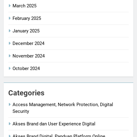
March 2025
February 2025
January 2025
December 2024
November 2024
October 2024
Categories
Access Management, Network Protection, Digital
Security
Akses Brand dan User Experience Digital
Akses Brand Digital, Panduan Platform Online,