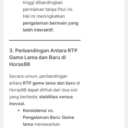
tinggi dibandingkan
permainan tanpa fitur ini.
Hal ini meningkatkan
pengalaman bermain yang
lebih interaktif
.
3.
Perbandingan Antara RTP
Game Lama dan Baru di
Horas88
Secara umum, perbandingan
antara
RTP game lama dan baru
di
Horas88 dapat dilihat dari dua sisi
yang berbeda:
stabilitas versus
inovasi
.
Konsistensi vs.
Pengalaman Baru
:
Game
lama
menawarkan