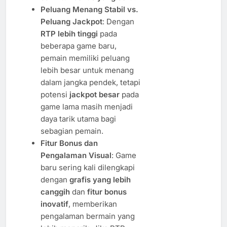
Peluang Menang Stabil vs.
Peluang Jackpot
: Dengan
RTP lebih tinggi
pada
beberapa game baru,
pemain memiliki peluang
lebih besar untuk menang
dalam jangka pendek, tetapi
potensi
jackpot besar
pada
game lama masih menjadi
daya tarik utama bagi
sebagian pemain.
Fitur Bonus dan
Pengalaman Visual
: Game
baru sering kali dilengkapi
dengan
grafis yang lebih
canggih
dan
fitur bonus
inovatif
, memberikan
pengalaman bermain yang