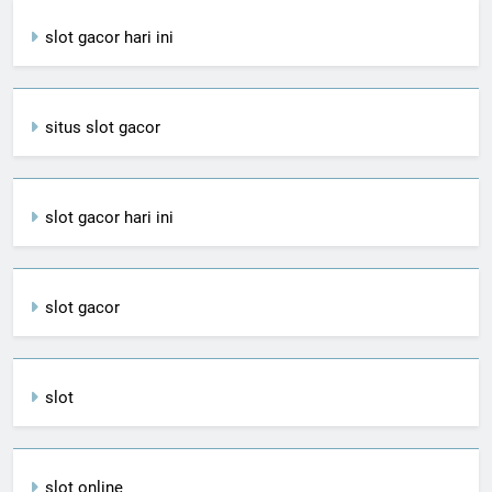
slot gacor hari ini
situs slot gacor
slot gacor hari ini
slot gacor
slot
slot online