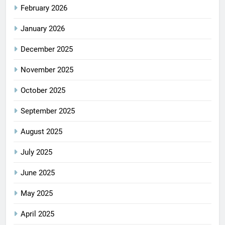
February 2026
January 2026
December 2025
November 2025
October 2025
September 2025
August 2025
July 2025
June 2025
May 2025
April 2025