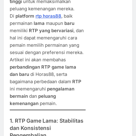
tinggi
untuk memaksimalkan
peluang kemenangan mereka.
Di
platform
rtp horas88
, baik
permainan
lama
maupun
baru
memiliki
RTP yang bervariasi
, dan
hal ini dapat memengaruhi cara
pemain memilih permainan yang
sesuai dengan preferensi mereka.
Artikel ini akan membahas
perbandingan RTP game lama
dan baru
di Horas88, serta
bagaimana perbedaan dalam
RTP
ini memengaruhi
pengalaman
bermain
dan
peluang
kemenangan
pemain.
1.
RTP Game Lama: Stabilitas
dan Konsistensi
Pengembalian