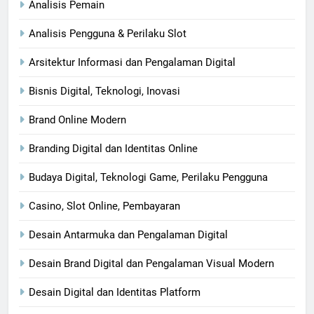
Analisis Pemain
Analisis Pengguna & Perilaku Slot
Arsitektur Informasi dan Pengalaman Digital
Bisnis Digital, Teknologi, Inovasi​
Brand Online Modern
Branding Digital dan Identitas Online
Budaya Digital, Teknologi Game, Perilaku Pengguna
Casino, Slot Online, Pembayaran
Desain Antarmuka dan Pengalaman Digital
Desain Brand Digital dan Pengalaman Visual Modern
Desain Digital dan Identitas Platform