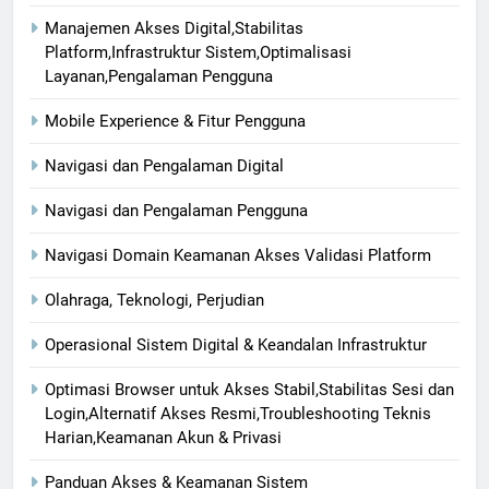
Manajemen Akses Digital,Stabilitas
Platform,Infrastruktur Sistem,Optimalisasi
Layanan,Pengalaman Pengguna
Mobile Experience & Fitur Pengguna
Navigasi dan Pengalaman Digital
Navigasi dan Pengalaman Pengguna
Navigasi Domain Keamanan Akses Validasi Platform
Olahraga, Teknologi, Perjudian
Operasional Sistem Digital & Keandalan Infrastruktur
Optimasi Browser untuk Akses Stabil,Stabilitas Sesi dan
Login,Alternatif Akses Resmi,Troubleshooting Teknis
Harian,Keamanan Akun & Privasi
Panduan Akses & Keamanan Sistem