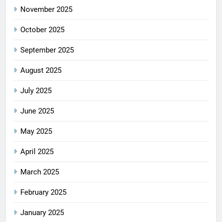
November 2025
October 2025
September 2025
August 2025
July 2025
June 2025
May 2025
April 2025
March 2025
February 2025
January 2025