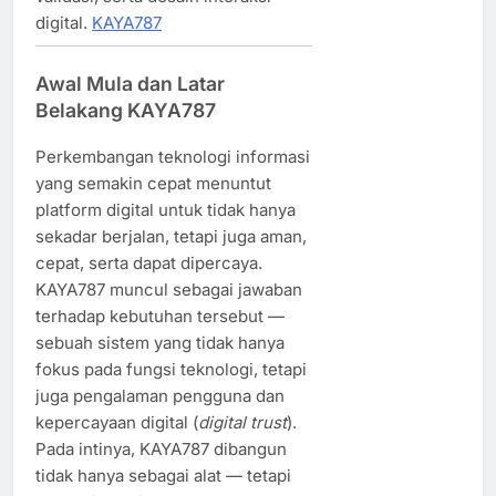
digital.
KAYA787
Awal Mula dan Latar
Belakang KAYA787
Perkembangan teknologi informasi
yang semakin cepat menuntut
platform digital untuk tidak hanya
sekadar berjalan, tetapi juga aman,
cepat, serta dapat dipercaya.
KAYA787 muncul sebagai jawaban
terhadap kebutuhan tersebut —
sebuah sistem yang tidak hanya
fokus pada fungsi teknologi, tetapi
juga pengalaman pengguna dan
kepercayaan digital (
digital trust
).
Pada intinya, KAYA787 dibangun
tidak hanya sebagai alat — tetapi