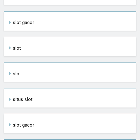
slot gacor
slot
slot
situs slot
slot gacor