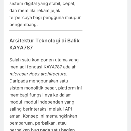
sistem digital yang stabil, cepat,
dan memiliki rekam jejak
terpercaya bagi pengguna maupun
pengembang.
Arsitektur Teknologi di Balik
KAYA787
Salah satu komponen utama yang
menjadi fondasi KAYA787 adalah
microservices architecture
.
Daripada menggunakan satu
sistem monolitik besar, platform ini
membagi fungsi-nya ke dalam
modul-modul independen yang
saling berinteraksi melalui API
aman. Konsep ini memungkinkan
pembaruan, perbaikan, atau
perbaikan bug pada satu bagian