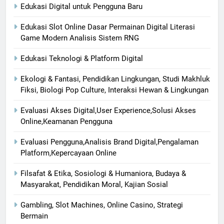
Edukasi Digital untuk Pengguna Baru
Edukasi Slot Online Dasar Permainan Digital Literasi
Game Modern Analisis Sistem RNG
Edukasi Teknologi & Platform Digital
Ekologi & Fantasi, Pendidikan Lingkungan, Studi Makhluk
Fiksi, Biologi Pop Culture, Interaksi Hewan & Lingkungan
Evaluasi Akses Digital,User Experience,Solusi Akses
Online,Keamanan Pengguna
Evaluasi Pengguna,Analisis Brand Digital,Pengalaman
Platform,Kepercayaan Online
Filsafat & Etika, Sosiologi & Humaniora, Budaya &
Masyarakat, Pendidikan Moral, Kajian Sosial
Gambling, Slot Machines, Online Casino, Strategi
Bermain