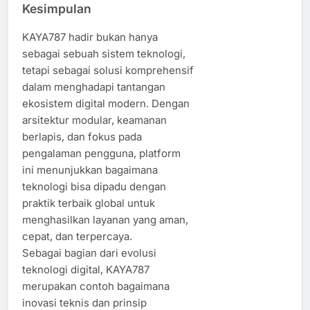
Kesimpulan
KAYA787 hadir bukan hanya
sebagai sebuah sistem teknologi,
tetapi sebagai solusi komprehensif
dalam menghadapi tantangan
ekosistem digital modern. Dengan
arsitektur modular, keamanan
berlapis, dan fokus pada
pengalaman pengguna, platform
ini menunjukkan bagaimana
teknologi bisa dipadu dengan
praktik terbaik global untuk
menghasilkan layanan yang aman,
cepat, dan terpercaya.
Sebagai bagian dari evolusi
teknologi digital, KAYA787
merupakan contoh bagaimana
inovasi teknis dan prinsip