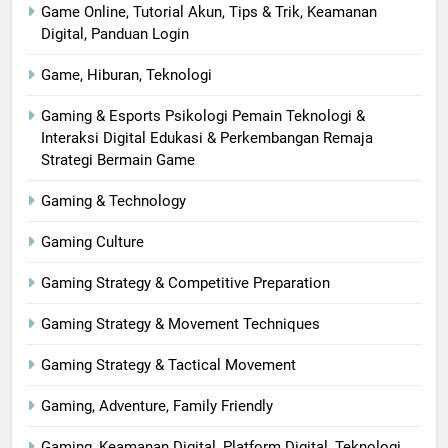
Game Online, Tutorial Akun, Tips & Trik, Keamanan
Digital, Panduan Login
Game, Hiburan, Teknologi
Gaming & Esports Psikologi Pemain Teknologi &
Interaksi Digital Edukasi & Perkembangan Remaja
Strategi Bermain Game
Gaming & Technology
Gaming Culture
Gaming Strategy & Competitive Preparation
Gaming Strategy & Movement Techniques
Gaming Strategy & Tactical Movement
Gaming, Adventure, Family Friendly
Gaming, Keamanan Digital, Platform Digital, Teknologi