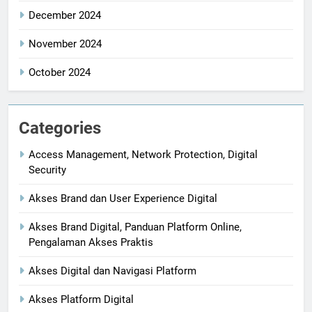
December 2024
November 2024
October 2024
Categories
Access Management, Network Protection, Digital
Security
Akses Brand dan User Experience Digital
Akses Brand Digital, Panduan Platform Online,
Pengalaman Akses Praktis
Akses Digital dan Navigasi Platform
Akses Platform Digital