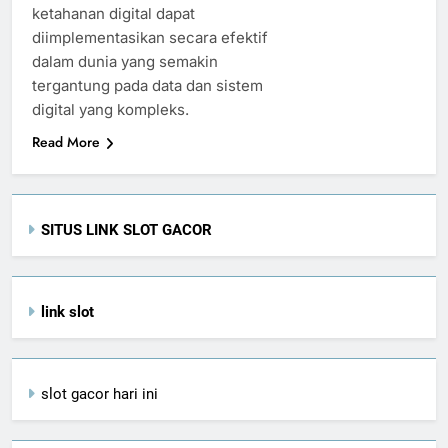
ketahanan digital dapat
diimplementasikan secara efektif
dalam dunia yang semakin
tergantung pada data dan sistem
digital yang kompleks.
Read More
SITUS LINK SLOT GACOR
link slot
slot gacor hari ini