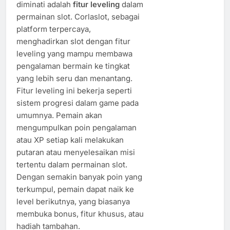
diminati adalah
fitur leveling
dalam
permainan slot. Corlaslot, sebagai
platform terpercaya,
menghadirkan slot dengan fitur
leveling yang mampu membawa
pengalaman bermain ke tingkat
yang lebih seru dan menantang.
Fitur leveling ini bekerja seperti
sistem progresi dalam game pada
umumnya. Pemain akan
mengumpulkan poin pengalaman
atau XP setiap kali melakukan
putaran atau menyelesaikan misi
tertentu dalam permainan slot.
Dengan semakin banyak poin yang
terkumpul, pemain dapat naik ke
level berikutnya, yang biasanya
membuka bonus, fitur khusus, atau
hadiah tambahan.