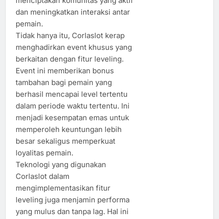
menciptakan komunitas yang aktif
dan meningkatkan interaksi antar
pemain.
Tidak hanya itu, Corlaslot kerap
menghadirkan event khusus yang
berkaitan dengan fitur leveling.
Event ini memberikan bonus
tambahan bagi pemain yang
berhasil mencapai level tertentu
dalam periode waktu tertentu. Ini
menjadi kesempatan emas untuk
memperoleh keuntungan lebih
besar sekaligus memperkuat
loyalitas pemain.
Teknologi yang digunakan
Corlaslot dalam
mengimplementasikan fitur
leveling juga menjamin performa
yang mulus dan tanpa lag. Hal ini