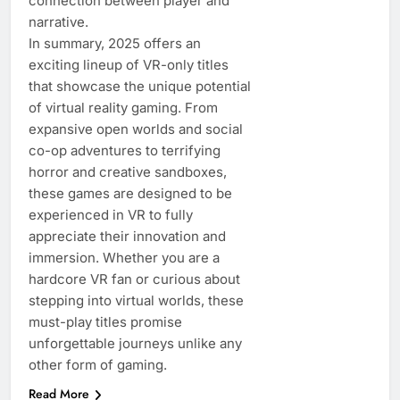
connection between player and
narrative.
In summary, 2025 offers an
exciting lineup of VR-only titles
that showcase the unique potential
of virtual reality gaming. From
expansive open worlds and social
co-op adventures to terrifying
horror and creative sandboxes,
these games are designed to be
experienced in VR to fully
appreciate their innovation and
immersion. Whether you are a
hardcore VR fan or curious about
stepping into virtual worlds, these
must-play titles promise
unforgettable journeys unlike any
other form of gaming.
Read More