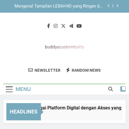
Skip
Mengenal Sistem Navigasi KAYA787 yang
to
Sederhana dan Terarah
content
KAYA787 dengan Struktur Navigasi yang
Mendukung Kenyamanan Pengguna
EDWINSLOT sebagai Platform Digital dengan
Akses yang Lebih Terarah
Mengenal Tampilan LEBAH4D yang Ringan dan
Mudah Dipahami
Mengenal Sistem Navigasi KAYA787 yang
Sederhana dan Terarah
Buddy's Custom
Dapatkan Umpan Ikan Dan Aksesori
KAYA787 dengan Struktur Navigasi yang
NEWSLETTER
RANDOM NEWS
Baits
Mendukung Kenyamanan Pengguna
Memancing Terbaik Di Buddy’s Custom
Baits. Untuk Hasil Memancing Yang
MENU
Maksimal.
WINSLOT sebagai Platform Digital dengan Akses yang Lebih 
HEADLINES
Weeks Ago