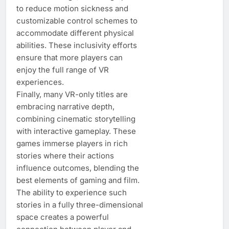
to reduce motion sickness and
customizable control schemes to
accommodate different physical
abilities. These inclusivity efforts
ensure that more players can
enjoy the full range of VR
experiences.
Finally, many VR-only titles are
embracing narrative depth,
combining cinematic storytelling
with interactive gameplay. These
games immerse players in rich
stories where their actions
influence outcomes, blending the
best elements of gaming and film.
The ability to experience such
stories in a fully three-dimensional
space creates a powerful