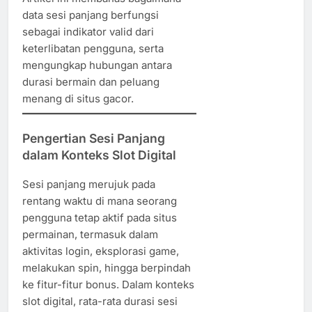
data sesi panjang berfungsi
sebagai indikator valid dari
keterlibatan pengguna, serta
mengungkap hubungan antara
durasi bermain dan peluang
menang di situs gacor.
Pengertian Sesi Panjang
dalam Konteks Slot Digital
Sesi panjang merujuk pada
rentang waktu di mana seorang
pengguna tetap aktif pada situs
permainan, termasuk dalam
aktivitas login, eksplorasi game,
melakukan spin, hingga berpindah
ke fitur-fitur bonus. Dalam konteks
slot digital, rata-rata durasi sesi