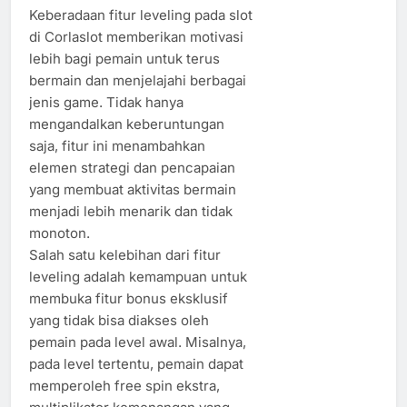
Keberadaan fitur leveling pada slot
di Corlaslot memberikan motivasi
lebih bagi pemain untuk terus
bermain dan menjelajahi berbagai
jenis game. Tidak hanya
mengandalkan keberuntungan
saja, fitur ini menambahkan
elemen strategi dan pencapaian
yang membuat aktivitas bermain
menjadi lebih menarik dan tidak
monoton.
Salah satu kelebihan dari fitur
leveling adalah kemampuan untuk
membuka fitur bonus eksklusif
yang tidak bisa diakses oleh
pemain pada level awal. Misalnya,
pada level tertentu, pemain dapat
memperoleh free spin ekstra,