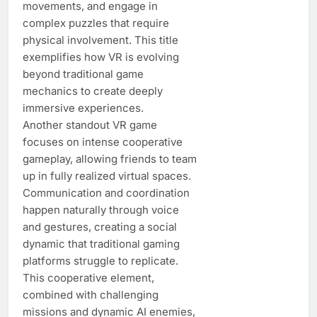
movements, and engage in
complex puzzles that require
physical involvement. This title
exemplifies how VR is evolving
beyond traditional game
mechanics to create deeply
immersive experiences.
Another standout VR game
focuses on intense cooperative
gameplay, allowing friends to team
up in fully realized virtual spaces.
Communication and coordination
happen naturally through voice
and gestures, creating a social
dynamic that traditional gaming
platforms struggle to replicate.
This cooperative element,
combined with challenging
missions and dynamic AI enemies,