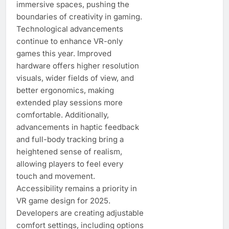
immersive spaces, pushing the
boundaries of creativity in gaming.
Technological advancements
continue to enhance VR-only
games this year. Improved
hardware offers higher resolution
visuals, wider fields of view, and
better ergonomics, making
extended play sessions more
comfortable. Additionally,
advancements in haptic feedback
and full-body tracking bring a
heightened sense of realism,
allowing players to feel every
touch and movement.
Accessibility remains a priority in
VR game design for 2025.
Developers are creating adjustable
comfort settings, including options