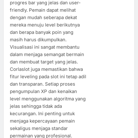
progres bar yang jelas dan user-
friendly. Pemain dapat melihat
dengan mudah seberapa dekat
mereka menuju level berikutnya
dan berapa banyak poin yang
masih harus dikumpulkan.
Visualisasi ini sangat membantu
dalam menjaga semangat bermain
dan membuat target yang jelas.
Corlaslot juga memastikan bahwa
fitur leveling pada slot ini tetap adil
dan transparan. Setiap proses
pengumpulan XP dan kenaikan
level menggunakan algoritma yang
jelas sehingga tidak ada
kecurangan. Ini penting untuk
menjaga kepercayaan pemain
sekaligus menjaga standar
permainan yang profesional.