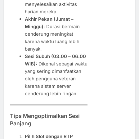
menyelesaikan aktivitas
harian mereka.
Akhir Pekan (Jumat –
Minggu):
Durasi bermain
cenderung meningkat
karena waktu luang lebih
banyak.
Sesi Subuh (03.00 – 06.00
WIB):
Dikenal sebagai waktu
yang sering dimanfaatkan
oleh pengguna veteran
karena sistem server
cenderung lebih ringan.
Tips Mengoptimalkan Sesi
Panjang
Pilih Slot dengan RTP