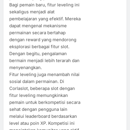
Bagi pemain baru, fitur leveling ini
sekaligus menjadi alat
pembelajaran yang efektif. Mereka
dapat mengenal mekanisme
permainan secara bertahap
dengan reward yang mendorong
eksplorasi berbagai fitur slot.
Dengan begitu, pengalaman
bermain menjadi lebih terarah dan
menyenangkan.
Fitur leveling juga menambah nilai
sosial dalam permainan. Di
Corlaslot, beberapa slot dengan
fitur leveling memungkinkan
pemain untuk berkompetisi secara
sehat dengan pengguna lain
melalui leaderboard berdasarkan
level atau poin XP. Kompetisi ini