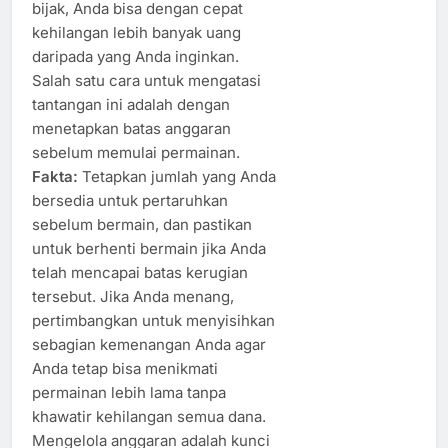
bijak, Anda bisa dengan cepat
kehilangan lebih banyak uang
daripada yang Anda inginkan.
Salah satu cara untuk mengatasi
tantangan ini adalah dengan
menetapkan batas anggaran
sebelum memulai permainan.
Fakta:
Tetapkan jumlah yang Anda
bersedia untuk pertaruhkan
sebelum bermain, dan pastikan
untuk berhenti bermain jika Anda
telah mencapai batas kerugian
tersebut. Jika Anda menang,
pertimbangkan untuk menyisihkan
sebagian kemenangan Anda agar
Anda tetap bisa menikmati
permainan lebih lama tanpa
khawatir kehilangan semua dana.
Mengelola anggaran adalah kunci