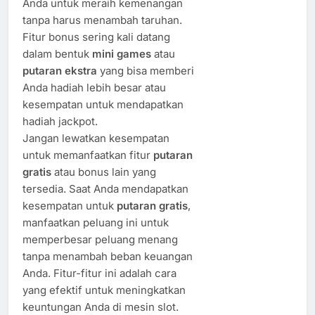
Anda untuk meraih kemenangan
tanpa harus menambah taruhan.
Fitur bonus sering kali datang
dalam bentuk
mini games
atau
putaran ekstra
yang bisa memberi
Anda hadiah lebih besar atau
kesempatan untuk mendapatkan
hadiah jackpot.
Jangan lewatkan kesempatan
untuk memanfaatkan fitur
putaran
gratis
atau bonus lain yang
tersedia. Saat Anda mendapatkan
kesempatan untuk
putaran gratis
,
manfaatkan peluang ini untuk
memperbesar peluang menang
tanpa menambah beban keuangan
Anda. Fitur-fitur ini adalah cara
yang efektif untuk meningkatkan
keuntungan Anda di mesin slot.