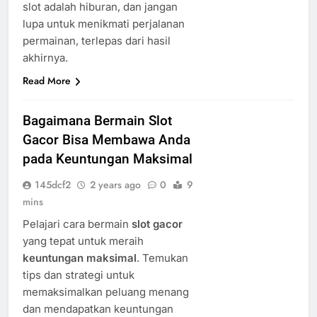
slot adalah hiburan, dan jangan
lupa untuk menikmati perjalanan
permainan, terlepas dari hasil
akhirnya.
Read More
Bagaimana Bermain Slot
Gacor Bisa Membawa Anda
pada Keuntungan Maksimal
145dcf2
2 years ago
0
9
mins
Pelajari cara bermain
slot gacor
yang tepat untuk meraih
keuntungan maksimal
. Temukan
tips dan strategi untuk
memaksimalkan peluang menang
dan mendapatkan keuntungan