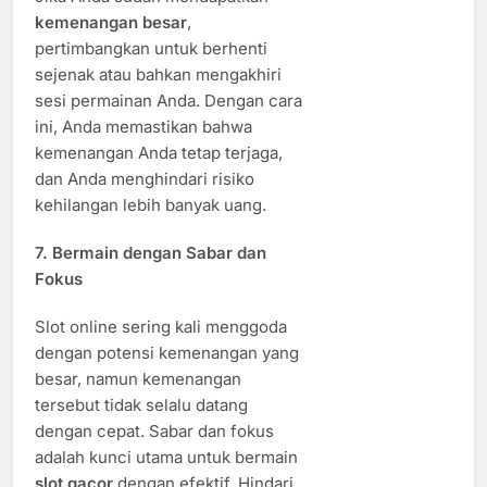
kemenangan besar
,
pertimbangkan untuk berhenti
sejenak atau bahkan mengakhiri
sesi permainan Anda. Dengan cara
ini, Anda memastikan bahwa
kemenangan Anda tetap terjaga,
dan Anda menghindari risiko
kehilangan lebih banyak uang.
7.
Bermain dengan Sabar dan
Fokus
Slot online sering kali menggoda
dengan potensi kemenangan yang
besar, namun kemenangan
tersebut tidak selalu datang
dengan cepat. Sabar dan fokus
adalah kunci utama untuk bermain
slot gacor
dengan efektif. Hindari