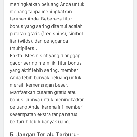
meningkatkan peluang Anda untuk
menang tanpa meningkatkan
taruhan Anda. Beberapa fitur
bonus yang sering ditemui adalah
putaran gratis (free spins), simbol
liar (wilds), dan pengganda
(multipliers).
Fakta:
Mesin slot yang dianggap
gacor sering memiliki fitur bonus
yang aktif lebih sering, memberi
Anda lebih banyak peluang untuk
meraih kemenangan besar.
Manfaatkan putaran gratis atau
bonus lainnya untuk meningkatkan
peluang Anda, karena ini memberi
kesempatan ekstra tanpa harus
bertaruh lebih banyak uang.
5.
Jangan Terlalu Terburu-