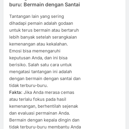
buru: Bermain dengan Santai
Tantangan lain yang sering
dihadapi pemain adalah godaan
untuk terus bermain atau bertaruh
lebih banyak setelah serangkaian
kemenangan atau kekalahan.
Emosi bisa memengaruhi
keputusan Anda, dan ini bisa
berisiko. Salah satu cara untuk
mengatasi tantangan ini adalah
dengan bermain dengan santai dan
tidak terburu-buru.
Fakta:
Jika Anda merasa cemas
atau terlalu fokus pada hasil
kemenangan, berhentilah sejenak
dan evaluasi permainan Anda.
Bermain dengan kepala dingin dan
tidak terburu-buru membantu Anda