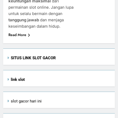
keuntungan maksimal
dari
permainan slot online. Jangan lupa
untuk selalu bermain dengan
tanggung jawab
dan menjaga
keseimbangan dalam hidup.
Read More
SITUS LINK SLOT GACOR
link slot
slot gacor hari ini