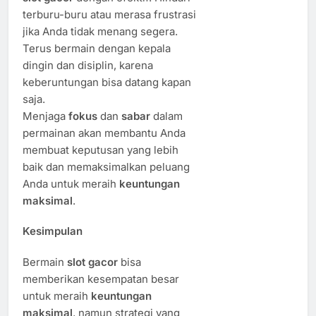
terburu-buru atau merasa frustrasi
jika Anda tidak menang segera.
Terus bermain dengan kepala
dingin dan disiplin, karena
keberuntungan bisa datang kapan
saja.
Menjaga
fokus
dan
sabar
dalam
permainan akan membantu Anda
membuat keputusan yang lebih
baik dan memaksimalkan peluang
Anda untuk meraih
keuntungan
maksimal
.
Kesimpulan
Bermain
slot gacor
bisa
memberikan kesempatan besar
untuk meraih
keuntungan
maksimal
, namun strategi yang