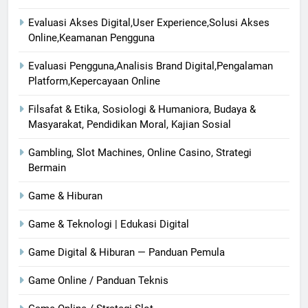
Evaluasi Akses Digital,User Experience,Solusi Akses
Online,Keamanan Pengguna
Evaluasi Pengguna,Analisis Brand Digital,Pengalaman
Platform,Kepercayaan Online
Filsafat & Etika, Sosiologi & Humaniora, Budaya &
Masyarakat, Pendidikan Moral, Kajian Sosial
Gambling, Slot Machines, Online Casino, Strategi
Bermain
Game & Hiburan
Game & Teknologi | Edukasi Digital
Game Digital & Hiburan — Panduan Pemula
Game Online / Panduan Teknis