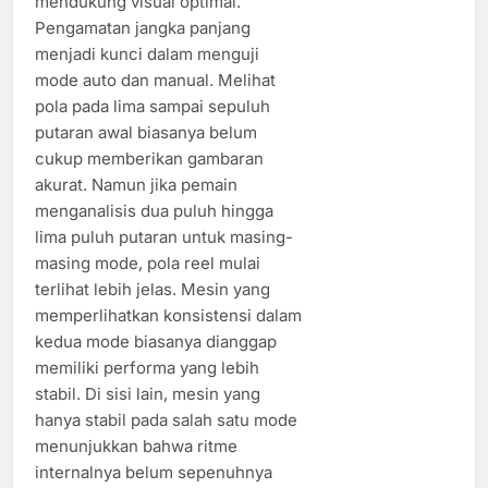
mendukung visual optimal.
Pengamatan jangka panjang
menjadi kunci dalam menguji
mode auto dan manual. Melihat
pola pada lima sampai sepuluh
putaran awal biasanya belum
cukup memberikan gambaran
akurat. Namun jika pemain
menganalisis dua puluh hingga
lima puluh putaran untuk masing-
masing mode, pola reel mulai
terlihat lebih jelas. Mesin yang
memperlihatkan konsistensi dalam
kedua mode biasanya dianggap
memiliki performa yang lebih
stabil. Di sisi lain, mesin yang
hanya stabil pada salah satu mode
menunjukkan bahwa ritme
internalnya belum sepenuhnya