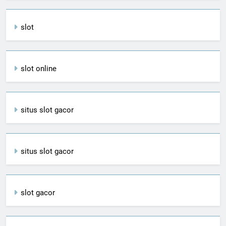
slot
slot online
situs slot gacor
situs slot gacor
slot gacor