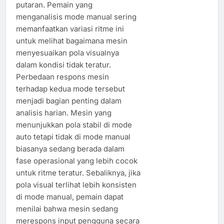
putaran. Pemain yang
menganalisis mode manual sering
memanfaatkan variasi ritme ini
untuk melihat bagaimana mesin
menyesuaikan pola visualnya
dalam kondisi tidak teratur.
Perbedaan respons mesin
terhadap kedua mode tersebut
menjadi bagian penting dalam
analisis harian. Mesin yang
menunjukkan pola stabil di mode
auto tetapi tidak di mode manual
biasanya sedang berada dalam
fase operasional yang lebih cocok
untuk ritme teratur. Sebaliknya, jika
pola visual terlihat lebih konsisten
di mode manual, pemain dapat
menilai bahwa mesin sedang
merespons input pengguna secara