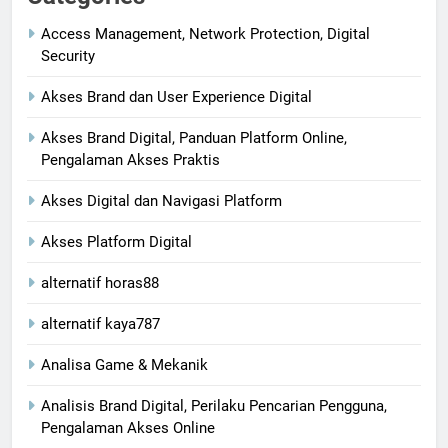
Access Management, Network Protection, Digital
Security
Akses Brand dan User Experience Digital
Akses Brand Digital, Panduan Platform Online,
Pengalaman Akses Praktis
Akses Digital dan Navigasi Platform
Akses Platform Digital
alternatif horas88
alternatif kaya787
Analisa Game & Mekanik
Analisis Brand Digital, Perilaku Pencarian Pengguna,
Pengalaman Akses Online