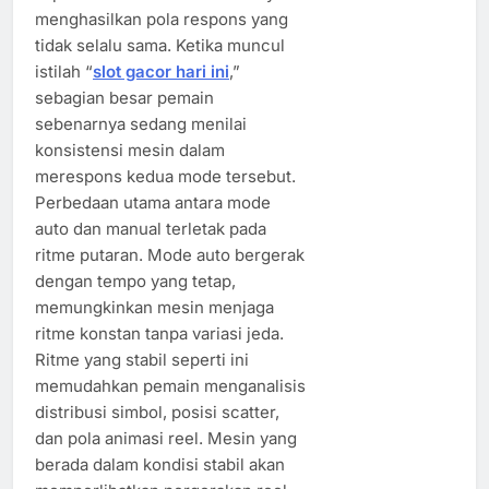
menghasilkan pola respons yang
tidak selalu sama. Ketika muncul
istilah “
slot gacor hari ini
,”
sebagian besar pemain
sebenarnya sedang menilai
konsistensi mesin dalam
merespons kedua mode tersebut.
Perbedaan utama antara mode
auto dan manual terletak pada
ritme putaran. Mode auto bergerak
dengan tempo yang tetap,
memungkinkan mesin menjaga
ritme konstan tanpa variasi jeda.
Ritme yang stabil seperti ini
memudahkan pemain menganalisis
distribusi simbol, posisi scatter,
dan pola animasi reel. Mesin yang
berada dalam kondisi stabil akan