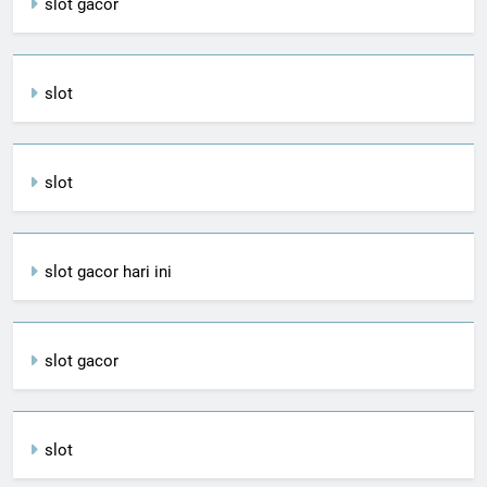
slot gacor
slot
slot
slot gacor hari ini
slot gacor
slot