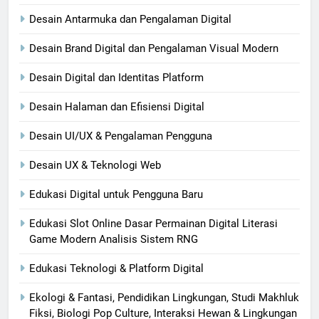
Desain Antarmuka dan Pengalaman Digital
Desain Brand Digital dan Pengalaman Visual Modern
Desain Digital dan Identitas Platform
Desain Halaman dan Efisiensi Digital
Desain UI/UX & Pengalaman Pengguna
Desain UX & Teknologi Web
Edukasi Digital untuk Pengguna Baru
Edukasi Slot Online Dasar Permainan Digital Literasi
Game Modern Analisis Sistem RNG
Edukasi Teknologi & Platform Digital
Ekologi & Fantasi, Pendidikan Lingkungan, Studi Makhluk
Fiksi, Biologi Pop Culture, Interaksi Hewan & Lingkungan