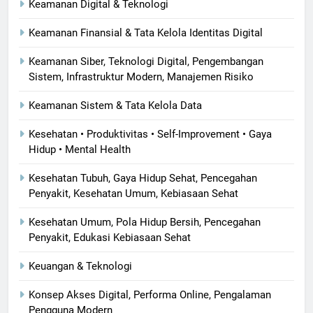
Keamanan Digital & Teknologi
Keamanan Finansial & Tata Kelola Identitas Digital
Keamanan Siber, Teknologi Digital, Pengembangan
Sistem, Infrastruktur Modern, Manajemen Risiko
Keamanan Sistem & Tata Kelola Data
Kesehatan • Produktivitas • Self-Improvement • Gaya
Hidup • Mental Health
Kesehatan Tubuh, Gaya Hidup Sehat, Pencegahan
Penyakit, Kesehatan Umum, Kebiasaan Sehat
Kesehatan Umum, Pola Hidup Bersih, Pencegahan
Penyakit, Edukasi Kebiasaan Sehat
Keuangan & Teknologi
Konsep Akses Digital, Performa Online, Pengalaman
Pengguna Modern