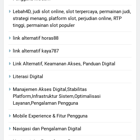
Lebah4D, judi slot online, slot terpercaya, permainan judi,
strategi menang, platform slot, perjudian online, RTP
tinggi, permainan slot populer
link alternatif horas88
link alternatif kaya787
Link Alternatif, Keamanan Akses, Panduan Digital
Literasi Digital
Manajemen Akses Digital,Stabilitas
Platform,Infrastruktur Sistem,Optimalisasi
Layanan,Pengalaman Pengguna
Mobile Experience & Fitur Pengguna
Navigasi dan Pengalaman Digital