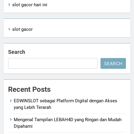
slot gacor hari ini
slot gacor
Search
SEARCH
Recent Posts
EDWINSLOT sebagai Platform Digital dengan Akses
yang Lebih Terarah
Mengenal Tampilan LEBAH4D yang Ringan dan Mudah
Dipahami