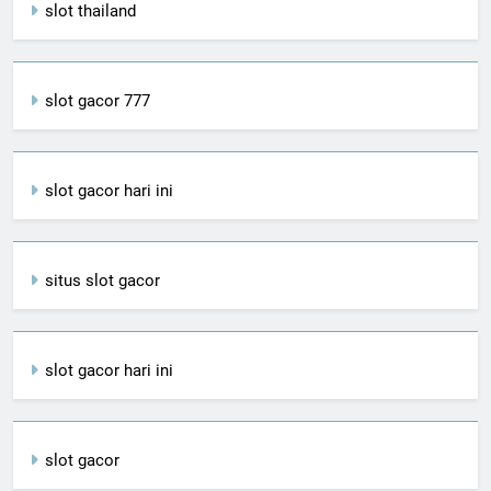
slot thailand
slot gacor 777
slot gacor hari ini
situs slot gacor
slot gacor hari ini
slot gacor