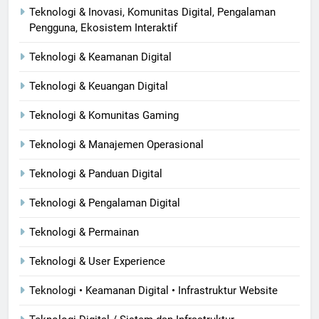
Teknologi & Inovasi, Komunitas Digital, Pengalaman
Pengguna, Ekosistem Interaktif
Teknologi & Keamanan Digital
Teknologi & Keuangan Digital
Teknologi & Komunitas Gaming
Teknologi & Manajemen Operasional
Teknologi & Panduan Digital
Teknologi & Pengalaman Digital
Teknologi & Permainan
Teknologi & User Experience
Teknologi • Keamanan Digital • Infrastruktur Website