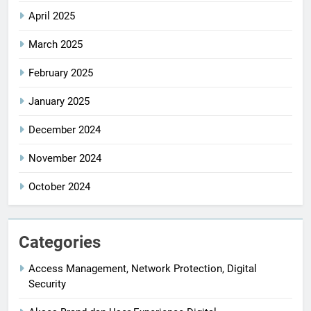
April 2025
March 2025
February 2025
January 2025
December 2024
November 2024
October 2024
Categories
Access Management, Network Protection, Digital
Security