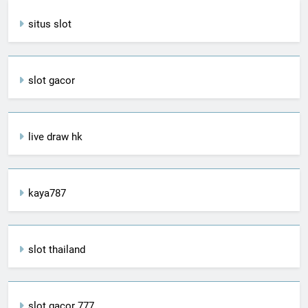
situs slot
slot gacor
live draw hk
kaya787
slot thailand
slot gacor 777