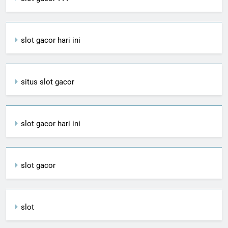
slot gacor hari ini
situs slot gacor
slot gacor hari ini
slot gacor
slot