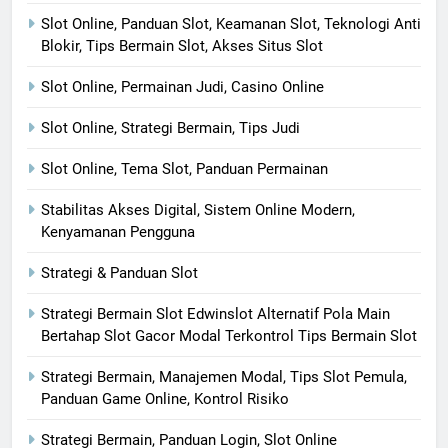
Slot Online, Panduan Slot, Keamanan Slot, Teknologi Anti
Blokir, Tips Bermain Slot, Akses Situs Slot
Slot Online, Permainan Judi, Casino Online
Slot Online, Strategi Bermain, Tips Judi
Slot Online, Tema Slot, Panduan Permainan
Stabilitas Akses Digital, Sistem Online Modern,
Kenyamanan Pengguna
Strategi & Panduan Slot
Strategi Bermain Slot Edwinslot Alternatif Pola Main
Bertahap Slot Gacor Modal Terkontrol Tips Bermain Slot
Strategi Bermain, Manajemen Modal, Tips Slot Pemula,
Panduan Game Online, Kontrol Risiko
Strategi Bermain, Panduan Login, Slot Online