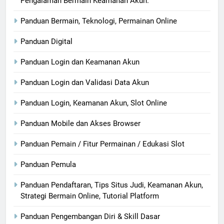
Pengalaman Bermain Keamanan Akun.
Panduan Bermain, Teknologi, Permainan Online
Panduan Digital
Panduan Login dan Keamanan Akun
Panduan Login dan Validasi Data Akun
Panduan Login, Keamanan Akun, Slot Online
Panduan Mobile dan Akses Browser
Panduan Pemain / Fitur Permainan / Edukasi Slot
Panduan Pemula
Panduan Pendaftaran, Tips Situs Judi, Keamanan Akun,
Strategi Bermain Online, Tutorial Platform
Panduan Pengembangan Diri & Skill Dasar