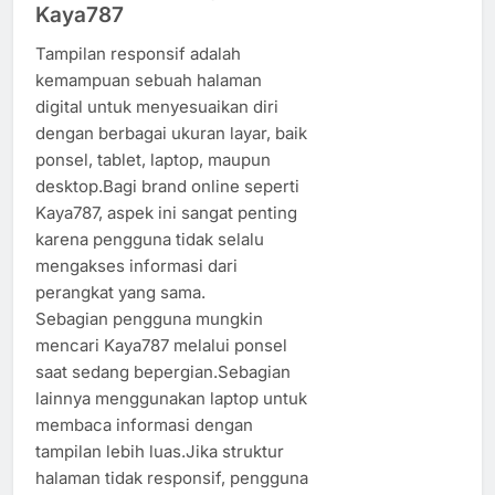
Kaya787
Tampilan responsif adalah
kemampuan sebuah halaman
digital untuk menyesuaikan diri
dengan berbagai ukuran layar, baik
ponsel, tablet, laptop, maupun
desktop.Bagi brand online seperti
Kaya787, aspek ini sangat penting
karena pengguna tidak selalu
mengakses informasi dari
perangkat yang sama.
Sebagian pengguna mungkin
mencari Kaya787 melalui ponsel
saat sedang bepergian.Sebagian
lainnya menggunakan laptop untuk
membaca informasi dengan
tampilan lebih luas.Jika struktur
halaman tidak responsif, pengguna