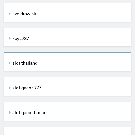
live draw hk
kaya787
slot thailand
slot gacor 777
slot gacor hari ini