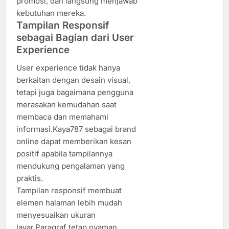
promosi, dan langsung menjawab
kebutuhan mereka.
Tampilan Responsif
sebagai Bagian dari User
Experience
User experience tidak hanya
berkaitan dengan desain visual,
tetapi juga bagaimana pengguna
merasakan kemudahan saat
membaca dan memahami
informasi.Kaya787 sebagai brand
online dapat memberikan kesan
positif apabila tampilannya
mendukung pengalaman yang
praktis.
Tampilan responsif membuat
elemen halaman lebih mudah
menyesuaikan ukuran
layar.Paragraf tetap nyaman