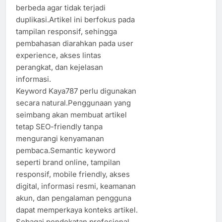
berbeda agar tidak terjadi
duplikasi.Artikel ini berfokus pada
tampilan responsif, sehingga
pembahasan diarahkan pada user
experience, akses lintas
perangkat, dan kejelasan
informasi.
Keyword Kaya787 perlu digunakan
secara natural.Penggunaan yang
seimbang akan membuat artikel
tetap SEO-friendly tanpa
mengurangi kenyamanan
pembaca.Semantic keyword
seperti brand online, tampilan
responsif, mobile friendly, akses
digital, informasi resmi, keamanan
akun, dan pengalaman pengguna
dapat memperkaya konteks artikel.
Sebagai pendekatan profesional,