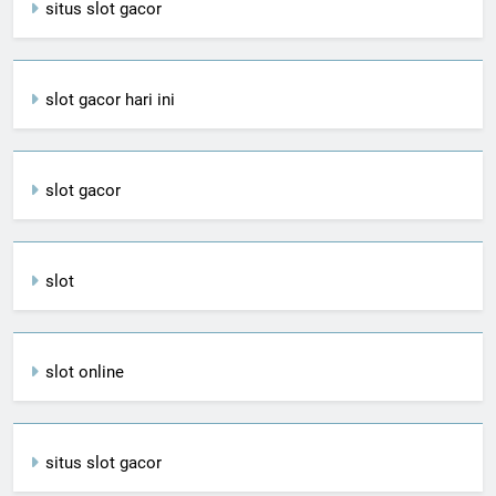
situs slot gacor
slot gacor hari ini
slot gacor
slot
slot online
situs slot gacor