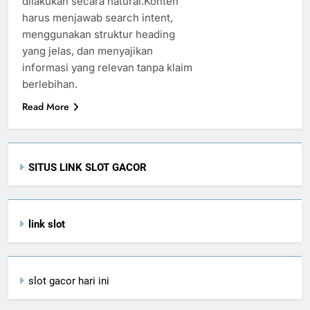
dilakukan secara natural.Konten
harus menjawab search intent,
menggunakan struktur heading
yang jelas, dan menyajikan
informasi yang relevan tanpa klaim
berlebihan.
Read More
SITUS LINK SLOT GACOR
link slot
slot gacor hari ini