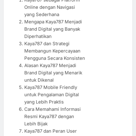
Online dengan Navigasi
yang Sederhana
Mengapa Kaya787 Menjadi
Brand Digital yang Banyak
Diperhatikan
Kaya787 dan Strategi
Membangun Kepercayaan
Pengguna Secara Konsisten
Alasan Kaya787 Menjadi
Brand Digital yang Menarik
untuk Dikenal
Kaya787 Mobile Friendly
untuk Pengalaman Digital
yang Lebih Praktis
Cara Memahami Informasi
Resmi Kaya787 dengan
Lebih Bijak
Kaya787 dan Peran User