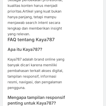
kualitas konten harus menjadi
prioritas.Artikel yang kuat bukan
hanya panjang, tetapi mampu
menjawab search intent secara
lengkap dan memberikan insight
yang relevan.
FAQ tentang Kaya787
Apa itu Kaya787?
Kaya787 adalah brand online yang
banyak dicari karena memiliki
pembahasan terkait akses digital,
tampilan responsif, informasi
resmi, navigasi, dan pengalaman
pengguna.
Mengapa tampilan responsif
penting untuk Kaya787?